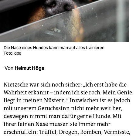
berlin
nord
wahrheit
verlag
Die Nase eines Hundes kann man auf alles trainieren
verlag
Foto: dpa
veranstaltungen
Von
Helmut Höge
shop
Nietzsche war sich noch sicher: „Ich erst habe die
fragen & hilfe
Wahrheit erkannt – indem ich sie roch. Mein Genie
liegt in meinen Nüstern.“ Inzwischen ist es jedoch
unterstützen
mit unserem Geruchssinn nicht mehr weit her,
abo
deswegen nimmt man dafür gerne Hunde. Mit
ihrer feinen Nase müssen sie immer mehr
genossenschaft
erschnüffeln: Trüffel, Drogen, Bomben, Vermisste,