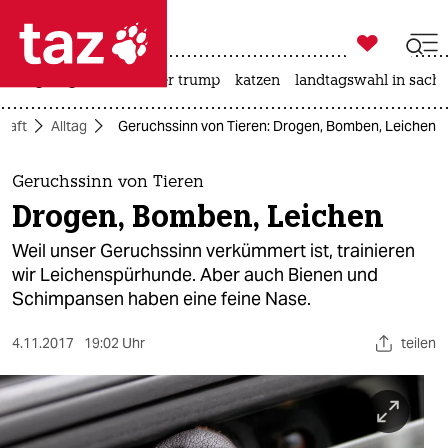

taz zahl ich
bergsteigen
usa unter trump
katzen
landtagswahl in sachs

taz zahl ich
chaft
Alltag
Geruchssinn von Tieren: Drogen, Bomben, Leichen
taz zahl ich
themen
Geruchssinn von Tieren
Drogen, Bomben, Leichen
politik
Weil unser Geruchssinn verkümmert ist, trainieren
öko
wir Leichenspürhunde. Aber auch Bienen und
Schimpansen haben eine feine Nase.
gesellschaft
4.11.2017
19:02 Uhr
teilen
kultur
sport