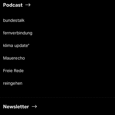
Podcast
bundestalk
fernverbindung
klima update°
Mauerecho
Freie Rede
reingehen
Newsletter