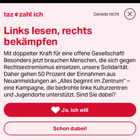
ePaper Login
taz
zahl ich
Gerade nicht

Downloads für Abonnierende
Links lesen, rechts
bekämpfen
© 2026 taz Verlags und Vertriebs GmbH
Mit doppelter Kraft für eine offene Gesellschaft!
Alle Rechte vorbehalten. Bei rechtlichen Fragen oder für Genehmigungen
Besonders jetzt brauchen Menschen, die sich gegen
wenden Sie sich bitte an
lizenzen@taz.de
Rechtsextremismus einsetzen, unsere Solidarität.
Daher gehen 50 Prozent der Einnahmen aus
Neuanmeldungen an „Alles beginnt im Zentrum“ –
Feedback
Redaktionsstatut
Kommune-Richtlinien
KI-
eine Kampagne, die bedrohte linke Kulturzentren
und Jugendorte unterstützt. Sind Sie dabei?
Leitlinie
Informant
Datenschutz
Impressum
AGB

Ja, ich will
Seitenwende
Einwilligungen widerrufen (Ads)
Schon dabei!