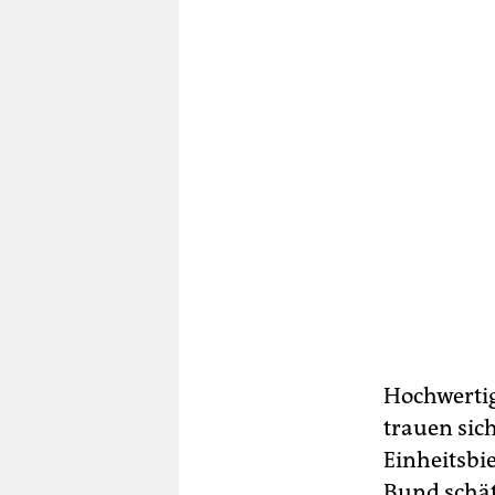
Hochwertig
trauen sic
Einheitsbi
Bund schät