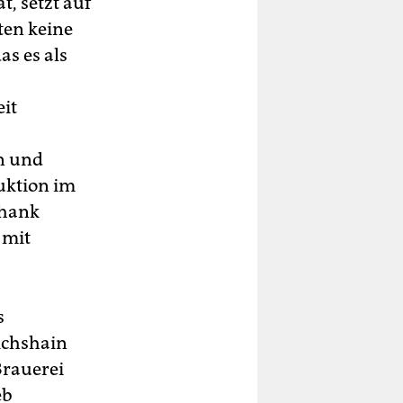
t, setzt auf
ten keine
as es als
eit
in und
uktion im
chank
 mit
s
ichshain
Brauerei
eb