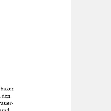
wbaker
u den
rauer-
n und