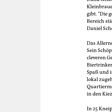
Kleinbraue
gibt. "Die 
Bereich st
Daniel Sch
Das Allern
Sein Schöpf
cleveren Ge
Biertrinke
Spaß und i
lokal zuge
Quartiermei
in den Kie
In 25 Kneip