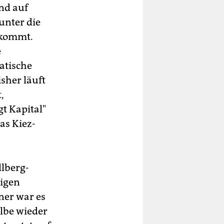
Und auf
unter die
 kommt.
e
atische
sher läuft
,
t Kapital"
as Kiez-
.
llberg-
ligen
ner war es
lbe wieder