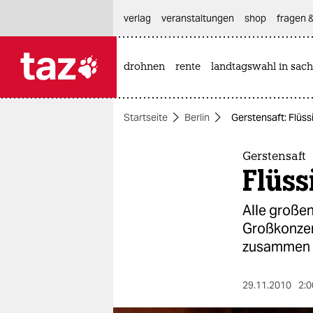
hautnavigation anspringen
hauptinhalt anspringen
footer anspringen
verlag
veranstaltungen
shop
fragen &
drohnen
rente
landtagswahl in sach

taz zahl ich
taz zahl ich
Startseite
Berlin
Gerstensaft: Flüss
themen
politik
Gerstensaft
Flüss
öko
Alle großen
gesellschaft
Großkonzern
zusammen
kultur
sport
29.11.2010
2:0