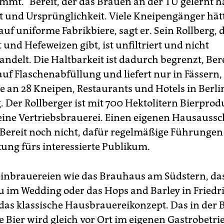
mt." Bereit, der das Brauen an der TU gelernt ha
 und Ursprünglichkeit. Viele Kneipengänger hät
uf uniforme Fabrikbiere, sagt er. Sein Rollberg, d
t und Hefeweizen gibt, ist unfiltriert und nicht
delt. Die Haltbarkeit ist dadurch begrenzt, Ber
auf Flaschenabfüllung und liefert nur in Fässern,
le an 28 Kneipen, Restaurants und Hotels in Berl
Der Rollberger ist mit 700 Hektolitern Bierprod
reine Vertriebsbrauerei. Einen eigenen Hausauss
ch Bereit noch nicht, dafür regelmäßige Führungen
tung fürs interessierte Publikum.
inbrauereien wie das Brauhaus am Südstern, da
 im Wedding oder das Hops and Barley in Friedr
 das klassische Hausbrauereikonzept. Das in der 
e Bier wird gleich vor Ort im eigenen Gastrobetri