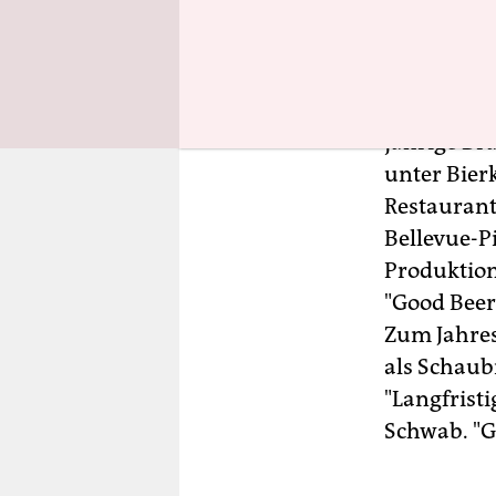
Kölsch-Var
das für Kne
Als "Mikro
jährige Br
unter Bie
Restaurant
Bellevue-P
Produktion
"Good Beer
Zum Jahres
als Schaub
"Langfristi
Schwab. "G