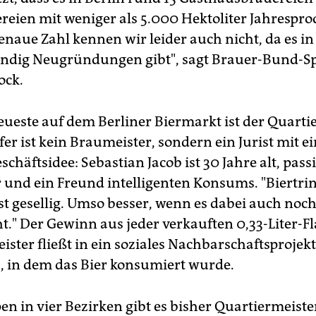
reien mit weniger als 5.000 Hektoliter Jahrespr
genaue Zahl kennen wir leider auch nicht, da es i
ändig Neugründungen gibt", sagt Brauer-Bund-S
ock.
eueste auf dem Berliner Biermarkt ist der Quarti
er ist kein Braumeister, sondern ein Jurist mit e
schäftsidee: Sebastian Jacob ist 30 Jahre alt, pass
r und ein Freund intelligenten Konsums. "Biertr
st gesellig. Umso besser, wenn es dabei auch noch
ht." Der Gewinn aus jeder verkauften 0,33-Liter-F
ster fließt in ein soziales Nachbarschaftsprojekt
z, in dem das Bier konsumiert wurde.
en in vier Bezirken gibt es bisher Quartiermeiste