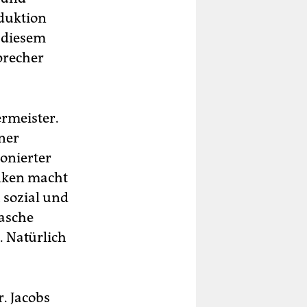
oduktion
n diesem
precher
ermeister.
iner
ionierter
inken macht
 sozial und
lasche
. Natürlich
r. Jacobs