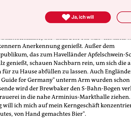
iante Berlinsch, diverse Saisonbiere und das Prof
ipen in Flaschen abgefüllt wird.

Ja, ich will
- und Hausbrauerei in einer Person" bezeichnet si
auunternehmer, der "kein Bier für alle" machen w
rkennern Anerkennung genießt. Außer dem
publikum, das zum Havelländer Apfelschwein-Sc
ilz genießt, schauen Nachbarn rein, um sich die a
 für zu Hause abfüllen zu lassen. Auch Engländ
 Guide for Germany" unterm Arm wurden schon g
ende wird der Brewbaker den S-Bahn-Bogen ver
rauerei in die nahe Arminius-Markthalle ziehen.
g will ich mich auf mein Kerngeschäft konzentrier
utes, von Hand gemachtes Bier".