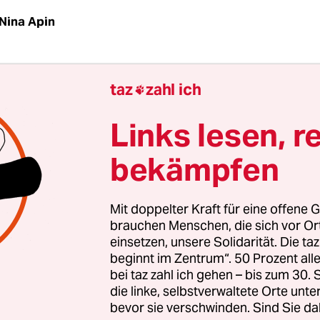
Nina Apin
morgens greift sich Michael Schwab einen lange
taz
zahl ich

 paar Stufen hinauf zur Maischpfanne und prüft d
 "Noch zu heiß", stellt er fest und setzt erst mal 
Links lesen, r
 Ein acht- bis zehnstündiger Brautag liegt vor de
bekämpfen
aker" in Moabit. Wenn das Wasser im Kessel auf d
chen 40 Grad abgekühlt ist, kann Schwab mit dem
n beginnen - mehrere Säcke geschrotetes Gerst
Mit doppelter Kraft für eine offene G
on bereit. Spätestens bei der Läuterung und der
brauchen Menschen, die sich vor O
einsetzen, unsere Solidarität. Die ta
ung werden dem studierten Braumeister Mittags
beginnt im Zentrum“. 50 Prozent a
zusehen: Das "Brewbaker" im S-Bahn-Bogen ist gl
bei taz zahl ich gehen – bis zum 30
nd Restaurant, die kleine Sudanlage steht am Fen
die linke, selbstverwaltete Orte unte
und 300 Hektoliter Bier im Jahr: das Bellevue-Pils
bevor sie verschwinden. Sind Sie da