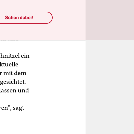
an Bier,
Schon dabei!
ch der 36-
ill und
hnitzel ein
ktuelle
er mit dem
esichtet.
lassen und
en", sagt