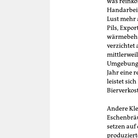
was reinkom
Handarbeit
Lust mehr a
Pils, Expor
wärmebehan
verzichtet 
mittlerwei
Umgebung. 
Jahr eine 
leistet si
Bierverkos
Andere Kle
Eschenbräu
setzen auf
produziert