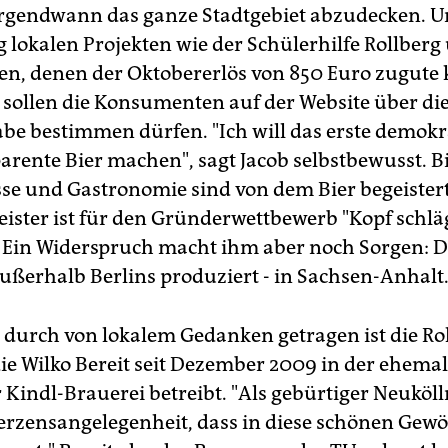
s, irgendwann das ganze Stadtgebiet abzudecken. 
 lokalen Projekten wie der Schülerhilfe Rollberg 
en, denen der Oktobererlös von 850 Euro zugute
g sollen die Konsumenten auf der Website über di
abe bestimmen dürfen. "Ich will das erste demokr
arente Bier machen", sagt Jacob selbstbewusst. Bi
esse und Gastronomie sind von dem Bier begeistert
ister ist für den Gründerwettbewerb "Kopf schläg
 Ein Widerspruch macht ihm aber noch Sorgen: D
außerhalb Berlins produziert - in Sachsen-Anhalt
durch von lokalem Gedanken getragen ist die Ro
die Wilko Bereit seit Dezember 2009 in der ehema
 Kindl-Brauerei betreibt. "Als gebürtiger Neuköll
erzensangelegenheit, dass in diese schönen Gewö