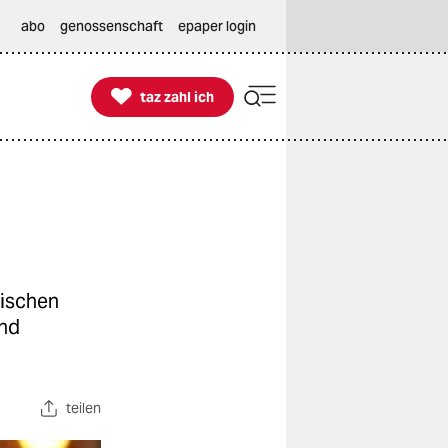
abo
genossenschaft
epaper login

taz zahl ich
taz zahl ich
lischen
and
teilen