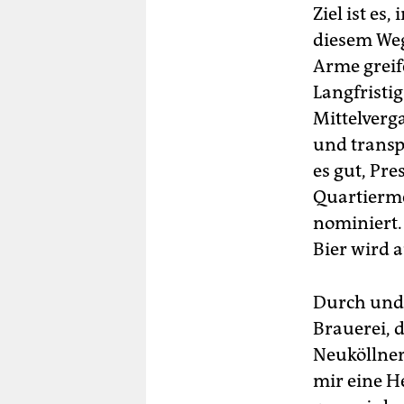
Ziel ist e
diesem Weg
Arme greif
Langfristi
Mittelverg
und transp
es gut, Pr
Quartierme
nominiert.
Bier wird 
Durch und 
Brauerei, 
Neuköllner
mir eine H