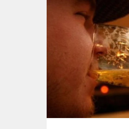
berlin
nord
wahrheit
verlag
verlag
veranstaltungen
shop
fragen & hilfe
unterstützen
abo
genossenschaft