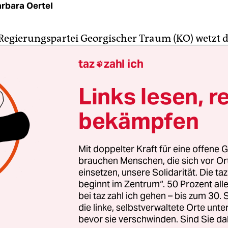
rbara Oertel
Regierungspartei Georgischer Traum (KO) wetzt 
napp sieben Monate vor den Parlamentswahlen:
taz
zahl ich

ündigte der Fraktionschef der KO, Mamuka Mdi
 einen Gesetzesentwurf über „ausländische Agen
Links lesen, r
 zu wollen. Dieser werde derselbe wie im vergan
dem Ausland finanzierte Organisationen würde
bekämpfen
Vertreter der Interessen eines ausländischen Staa
. In der vorherigen Version war noch von Agente
Mit doppelter Kraft für eine offene G
hen Einflusses die Rede gewesen.
brauchen Menschen, die sich vor O
einsetzen, unsere Solidarität. Die ta
beginnt im Zentrum“. 50 Prozent a
tritt hatte Mdinaradze
mit einer Breitseite gegen 
bei taz zahl ich gehen – bis zum 30
Zivilgesellschaft eröffnet
. Der sogenannte zivile S
die linke, selbstverwaltete Orte unte
sparenteste Bereich in Georgien, Geldgeber der
bevor sie verschwinden. Sind Sie da