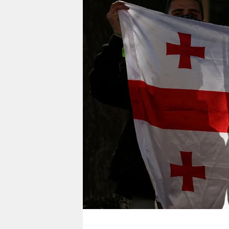
berlin
nord
wahrheit
verlag
verlag
veranstaltungen
shop
fragen & hilfe
unterstützen
abo
genossenschaft