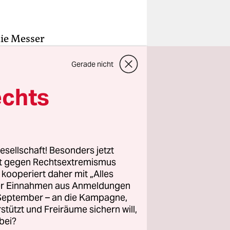
die Messer
 Am
Gerade nicht
naradze,
ten“
echts
genen Jahr
n nunmehr
tes
n
esellschaft! Besonders jetzt
rt gegen Rechtsextremismus
z kooperiert daher mit „Alles
ller Einnahmen aus Anmeldungen
die
. September – an die Kampagne,
ektor sei
rstützt und Freiräume sichern will,
bei?