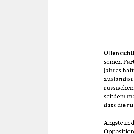
Offensicht
seinen Par­
Jahres hat
ausländisc
russischen
seitdem me
dass die rus
Ängste in 
Opposition