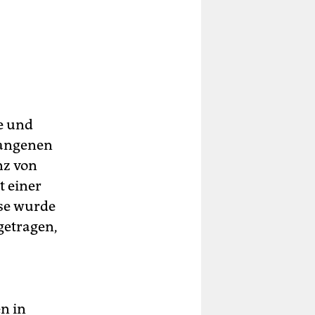
e und
rgangenen
nz von
t einer
ese wurde
getragen,
n in