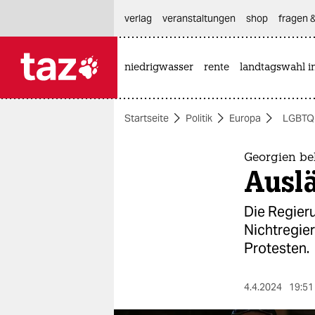
hautnavigation anspringen
hauptinhalt anspringen
footer anspringen
verlag
veranstaltungen
shop
fragen &
niedrigwasser
rente
landtagswahl i

taz zahl ich
taz zahl ich
Startseite
Politik
Europa
LGBTQ
themen
politik
Georgien b
Ausl
öko
Die Regier
gesellschaft
Nichtregie
Protesten.
kultur
sport
4.4.2024
19:51