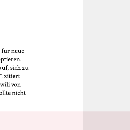
n für neue
ptieren.
auf, sich zu
 zitiert
wili von
llte nicht