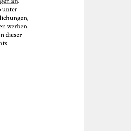
gen an
.
o unter
tlichungen,
gen werben.
n dieser
hts