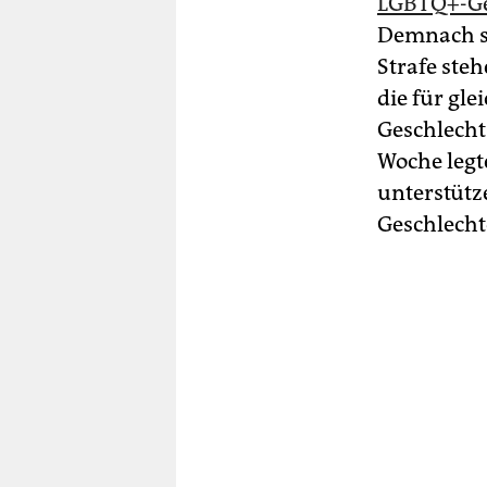
LGBTQ+-Ge
Demnach so
Strafe ste
die für gl
Geschlecht
Woche legt
unterstütz
Geschlecht