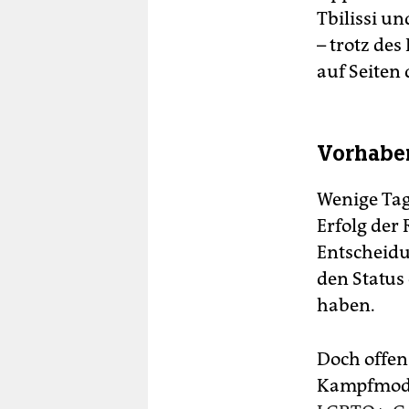
Tbilissi u
– trotz de
auf Seiten 
Vorhaben
Wenige Tag
Erfolg der R
Entscheidu
den Status 
haben.
Doch offen
Kampfmodu