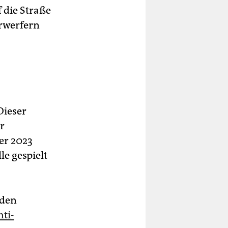
 die Straße
erwerfern
Dieser
er
er 2023
le gespielt
 den
ti-