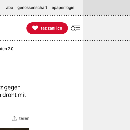
abo
genossenschaft
epaper login

taz zahl ich
taz zahl ich
ten 2.0
tz gegen
 droht mit
teilen