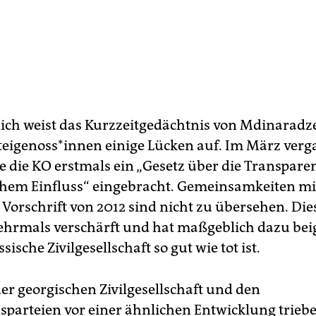
lich weist das Kurzzeitgedächtnis von Mdinaradz
tei­ge­nos­s*in­nen einige Lücken auf. Im März ve
te die KO erstmals ein „Gesetz über die Transpare
hem Einfluss“ eingebracht. Gemeinsamkeiten mi
 Vorschrift von 2012 sind nicht zu übersehen. Di
hrmals verschärft und hat maßgeblich dazu bei
sische Zivilgesellschaft so gut wie tot ist.
der georgischen Zivilgesellschaft und den
sparteien vor einer ähnlichen Entwicklung triebe