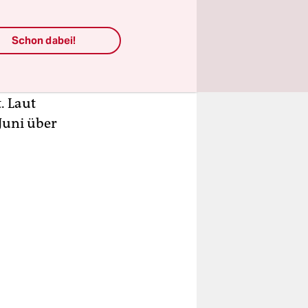
tionen, die
usland
Schon dabei!
ben eine
e
. Laut
Juni über