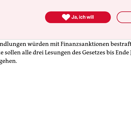
lschaft finanzierten Extremismus. Einige Organisa
kalen oppositionellen Parteien Mittel aus dem A

Ja, ich will
seien ein Risiko für eine Radikalisierung und blie
Polarisierung in Georgien. Das Gesetz sehe für di
onen einen jährlichen Finanzbericht vor.
dlungen würden mit Finanzsanktionen bestraft
 sollen alle drei Lesungen des Gesetzes bis Ende 
gehen.