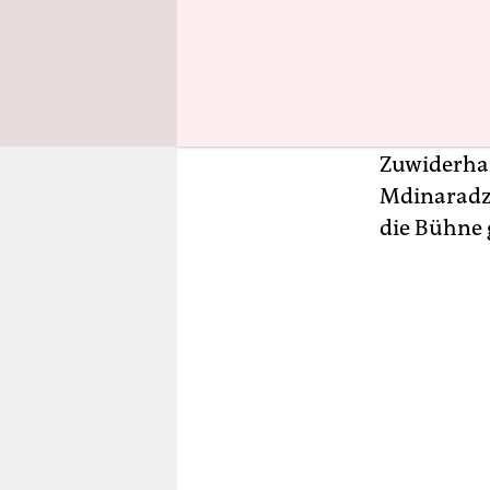
Zivilgesel
neben radi
erhielten, 
Quelle der 
Organisati
Zuwiderhan
Mdinaradze
die Bühne 