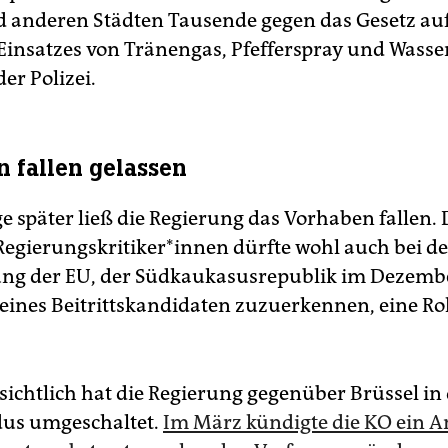
nd anderen Städten Tausende gegen das Gesetz auf
s Einsatzes von Tränengas, Pfefferspray und Wass
der Polizei.
 fallen gelassen
e später ließ die Regierung das Vorhaben fallen. 
e­gie­rungs­kri­ti­ke­r*in­nen dürfte wohl auch bei d
ng der EU, der Südkaukasusrepublik im Dezemb
eines Beitrittskandidaten zuzuerkennen, eine Rol
sichtlich hat die Regierung gegenüber Brüssel in
s umgeschaltet.
Im März kündigte die KO ein An