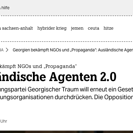
 hilfe
n sachsen-anhalt
hybrider krieg
jemen
ceuta
hitze
IA
Georgien bekämpft NGOs und „Propaganda“: Ausländische Agen
ekämpft NGOs und „Propaganda“
ändische Agenten 2.0
ungspartei Georgischer Traum will erneut ein Gese
rungsorganisationen durchdrücken. Die Opposition
 Uhr