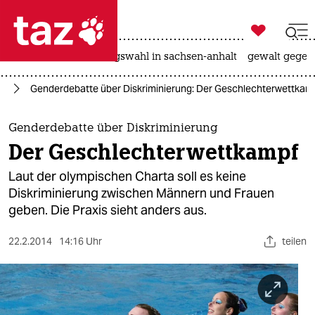

taz zahl ich
hitze
surfen
landtagswahl in sachsen-anhalt
gewalt gegen

taz zahl ich
14
Genderdebatte über Diskriminierung: Der Geschlechterwettkam
taz zahl ich
themen
Genderdebatte über Diskriminierung
Der Geschlechterwettkampf
politik
Laut der olympischen Charta soll es keine
öko
Diskriminierung zwischen Männern und Frauen
geben. Die Praxis sieht anders aus.
gesellschaft
22.2.2014
14:16 Uhr
teilen
kultur
sport