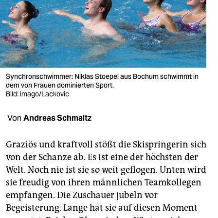
berlin
nord
wahrheit
verlag
Synchronschwimmer: Niklas Stoepel aus Bochum schwimmt in
dem von Frauen dominierten Sport.
verlag
Bild: imago/Lackovic
veranstaltungen
Von
Andreas Schmaltz
shop
fragen & hilfe
Graziös und kraftvoll stößt die Skispringerin sich
von der Schanze ab. Es ist eine der höchsten der
unterstützen
Welt. Noch nie ist sie so weit geflogen. Unten wird
sie freudig von ihren männlichen Teamkollegen
abo
empfangen. Die Zuschauer jubeln vor
genossenschaft
Begeisterung. Lange hat sie auf diesen Moment