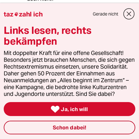
taz
zahl ich
Gerade nicht

meistkommentiert
Links lesen, rechts
bekämpfen
1
Krise der Demokratie
AfD-Wählen als Triebabfuhr
Mit doppelter Kraft für eine offene Gesellschaft!
Besonders jetzt brauchen Menschen, die sich gegen
Rechtsextremismus einsetzen, unsere Solidarität.
2
Daher gehen 50 Prozent der Einnahmen aus
Nein zum Zivildienst
Neuanmeldungen an „Alles beginnt im Zentrum“ –
Hinterlistiger Schritt der
eine Kampagne, die bedrohte linke Kulturzentren
Bundesregierung
und Jugendorte unterstützt. Sind Sie dabei?

Ja, ich will
3
Bundeszentrale für politische Bildung
Zurück zu den antikommunistischen
Wurzeln
Schon dabei!