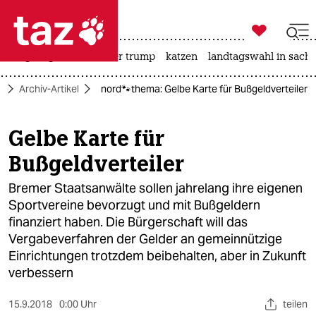

taz zahl ich
bergsteigen
usa unter trump
katzen
landtagswahl in sachs

taz zahl ich
e
Archiv-Artikel
nord🐾thema: Gelbe Karte für Bußgeldverteiler
taz zahl ich
themen
Gelbe Karte für
Bußgeldverteiler
politik
Bremer Staatsanwälte sollen jahrelang ihre eigenen
öko
Sportvereine bevorzugt und mit Bußgeldern
finanziert haben. Die Bürgerschaft will das
gesellschaft
Vergabeverfahren der Gelder an gemeinnützige
kultur
Einrichtungen trotzdem beibehalten, aber in Zukunft
verbessern
sport
15.9.2018
0:00 Uhr
teilen