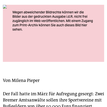
berlin
nord
wahrheit
verlag
verlag
veranstaltungen
Verwarnung für die Zuständigen: In Bremen soll das Verfahren der
Bußgeldverteilung transparenter werden
Foto: Uwe Anspach/dpa
shop
fragen & hilfe
unterstützen
Von
Milena Pieper
abo
Der Fall hatte im März für Aufregung gesorgt: Zwei
genossenschaft
Bremer Amtsanwälte sollen ihre Sportvereine mit
Bußgeldern von über 50.000 Euro finanziert