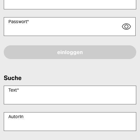
Passwort
*
Bitte füllen Sie alle Pflichtfelder (*) aus, um fortfahren zu können.
Suche
Text
*
AutorIn
Bitte füllen Sie alle Pflichtfelder (*) aus, um fortfahren zu können.