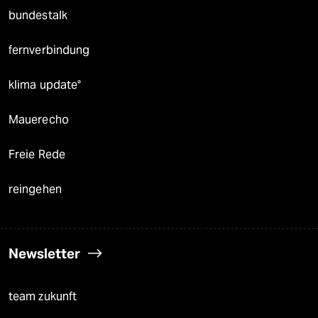
bundestalk
fernverbindung
klima update°
Mauerecho
Freie Rede
reingehen
Newsletter
team zukunft