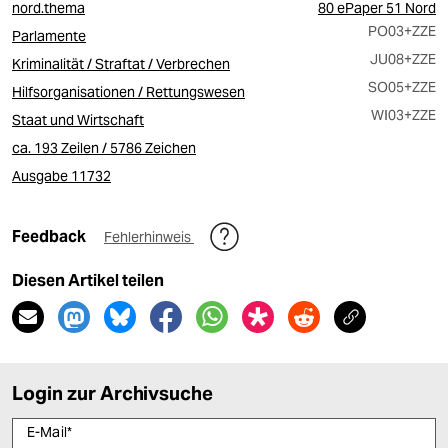
nord.thema
80 ePaper 51 Nord
PO03
+ZZE
Parlamente
JU08
+ZZE
Kriminalität / Straftat / Verbrechen
SO05
+ZZE
Hilfsorganisationen / Rettungswesen
WI03
+ZZE
Staat und Wirtschaft
ca. 193 Zeilen / 5786 Zeichen
Ausgabe 11732
Feedback
Fehlerhinweis
Diesen Artikel teilen
Login zur Archivsuche
E-Mail
*