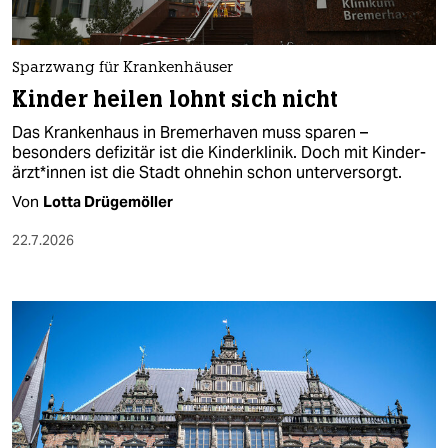
berlin
nord
Sparzwang für Krankenhäuser
wahrheit
Kinder heilen lohnt sich nicht
Das Krankenhaus in Bremerhaven muss sparen –
verlag
besonders defizitär ist die Kinderklinik. Doch mit Kin­der­
ärz­t*in­nen ist die Stadt ohnehin schon unterversorgt.
verlag
Von
Lotta Drügemöller
veranstaltungen
22.7.2026
shop
fragen & hilfe
unterstützen
abo
genossenschaft