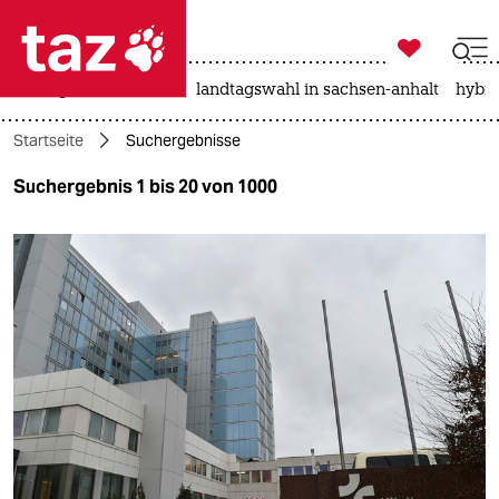

taz zahl ich
niedrigwasser
rente
landtagswahl in sachsen-anhalt
hybri

taz zahl ich
Startseite
Suchergebnisse
taz zahl ich
Suchergebnis 1 bis 20 von 1000
themen
politik
öko
gesellschaft
kultur
sport