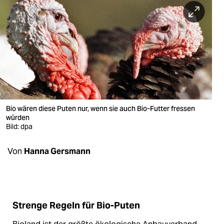
berlin
nord
wahrheit
verlag
verlag
veranstaltungen
Bio wären diese Puten nur, wenn sie auch Bio-Futter fressen
würden
Bild: dpa
shop
fragen & hilfe
Von
Hanna Gersmann
unterstützen
abo
Strenge Regeln für Bio-Puten
genossenschaft