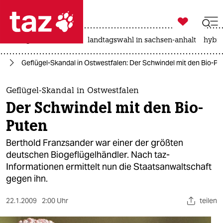

taz zahl ich
niedrigwasser
rente
landtagswahl in sachsen-anhalt
hybri

taz zahl ich
ie
Geflügel-Skandal in Ostwestfalen: Der Schwindel mit den Bio-Pu
taz zahl ich
themen
Geflügel-Skandal in Ostwestfalen
Der Schwindel mit den Bio-
politik
Puten
öko
Berthold Franzsander war einer der größten
deutschen Biogeflügelhändler. Nach taz-
gesellschaft
Informationen ermittelt nun die Staatsanwaltschaft
gegen ihn.
kultur
sport
22.1.2009
2:00 Uhr
teilen