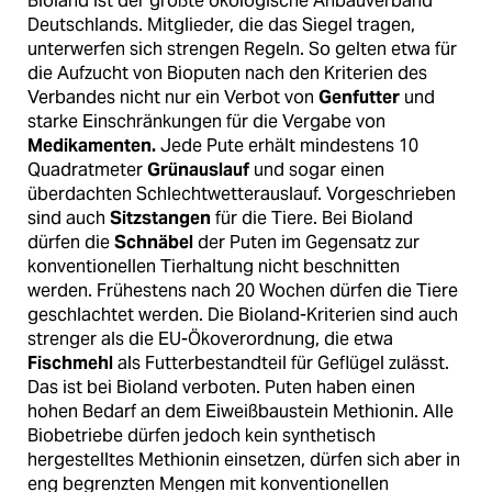
Bioland ist der größte ökologische Anbauverband
epaper login
Deutschlands. Mitglieder, die das Siegel tragen,
unterwerfen sich strengen Regeln. So gelten etwa für
die Aufzucht von Bioputen nach den Kriterien des
Verbandes nicht nur ein Verbot von
Genfutter
und
starke Einschränkungen für die Vergabe von
Medikamenten.
Jede Pute erhält mindestens 10
Quadratmeter
Grünauslauf
und sogar einen
überdachten Schlechtwetterauslauf. Vorgeschrieben
sind auch
Sitzstangen
für die Tiere. Bei Bioland
dürfen die
Schnäbel
der Puten im Gegensatz zur
konventionellen Tierhaltung nicht beschnitten
werden. Frühestens nach 20 Wochen dürfen die Tiere
geschlachtet werden. Die Bioland-Kriterien sind auch
strenger als die EU-Ökoverordnung, die etwa
Fischmehl
als Futterbestandteil für Geflügel zulässt.
Das ist bei Bioland verboten. Puten haben einen
hohen Bedarf an dem Eiweißbaustein Methionin. Alle
Biobetriebe dürfen jedoch kein synthetisch
hergestelltes Methionin einsetzen, dürfen sich aber in
eng begrenzten Mengen mit konventionellen