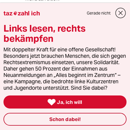
taz
zahl ich
Gerade nicht

spital8katz
S
Links lesen, rechts
22.01.2009
,
15:45 Uhr
bekämpfen
Wer, wie die Anhänger der Bio-Religion
unbedingt beschissen werde will, der wird es
auch.
Mit doppelter Kraft für eine offene Gesellschaft!
Besonders jetzt brauchen Menschen, die sich gegen
Rechtsextremismus einsetzen, unsere Solidarität.
Daher gehen 50 Prozent der Einnahmen aus
CandyBandit
C
Neuanmeldungen an „Alles beginnt im Zentrum“ –
22.01.2009
,
07:39 Uhr
eine Kampagne, die bedrohte linke Kulturzentren
Wer im Jahr 180.000 Puten schlachtet, fast 500
und Jugendorte unterstützt. Sind Sie dabei?
am Tag, also ca. 50 pro Stunde (bei einem 10
Stunden Tag) und sich selbst dann auch noch

Ja, ich will
als Öko-Bauer bezeichnet... na, ja. Da sieht man
es einmal wieder mehr. Auch Öko ist nichts
weiter als ein Massenbetrieb womit sich viel
Schon dabei!
Geld verdienen läßt. Ob es den Tieren nun