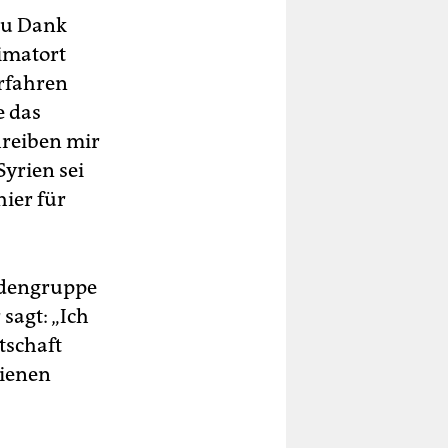
zu Dank
eimatort
erfahren
e das
hreiben mir
Syrien sei
hier für
ndengruppe
sagt: „Ich
tschaft
dienen