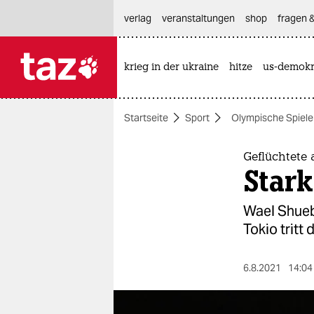
hautnavigation anspringen
hauptinhalt anspringen
footer anspringen
verlag
veranstaltungen
shop
fragen &
krieg in der ukraine
hitze
us-demokr

taz zahl ich
taz zahl ich
Startseite
Sport
Olympische Spiele
themen
politik
Geflüchtete
Star
öko
Wael Shueb 
gesellschaft
Tokio tritt
kultur
6.8.2021
14:04
sport