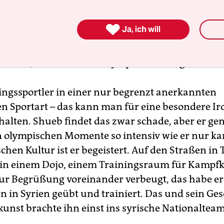
zlich rasant und hörbar luftzerschneidend werde
lt, den unsichtbaren Angreifer auszuschalten. De

Ja, ich will
 Sportart wird in Tokio nur ein Gastspiel gewährt
ht Karate, das hier auch in der Zweikampfdiszipl
n wird, nicht mehr im olympischen Programm.
lingssportler in einer nur begrenzt anerkannten
n Sportart – das kann man für eine besondere Ir
halten. Shueb findet das zwar schade, aber er gen
 olympischen Momente so intensiv wie er nur ka
chen Kultur ist er begeistert. Auf den Straßen in 
e in einem Dojo, einem Trainingsraum für Kampfk
ur Begrüßung voreinander verbeugt, das habe er
n in Syrien geübt und trainiert. Das und sein Ges
unst brachte ihn einst ins syrische Nationalteam