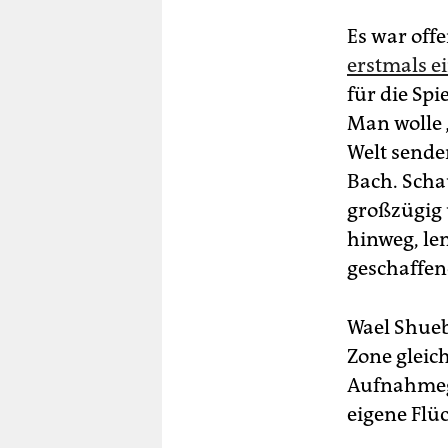
Es war offe
erstmals e
für die Spi
Man wolle 
Welt sende
Bach. Scha
großzügig
hinweg, le
geschaffen
Wael Shueb
Zone gleic
Aufnahmege
eigene Flü