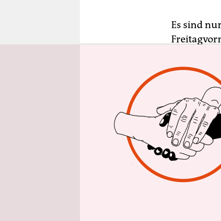
epaper login
Es sind nu
Freitagvor
Budoka-Kam
hochgegang
sind nicht
kennt sich
2015 war e
Heimat tra
einem deu
Nun tritt 
Welt in de
Gegner mit
weichen, b