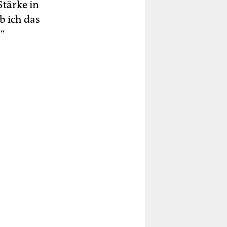
Stärke in
b ich das
.“