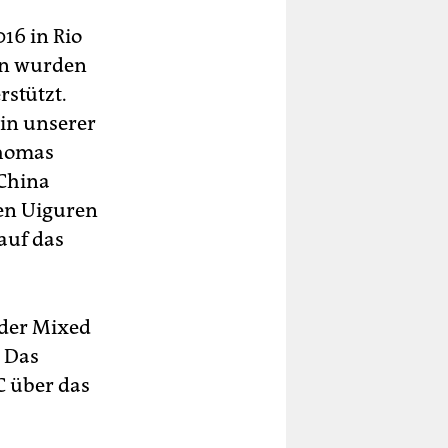
016 in Rio
en wurden
rstützt.
 in unserer
Thomas
 China
en Uiguren
auf das
 der Mixed
. Das
C über das