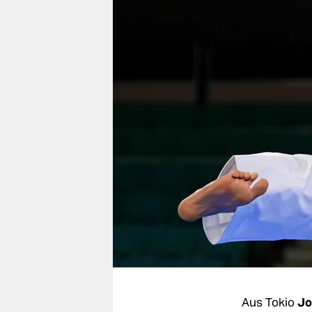
berlin
nord
wahrheit
verlag
verlag
veranstaltungen
shop
fragen & hilfe
unterstützen
abo
genossenschaft
Aus Tokio
Jo