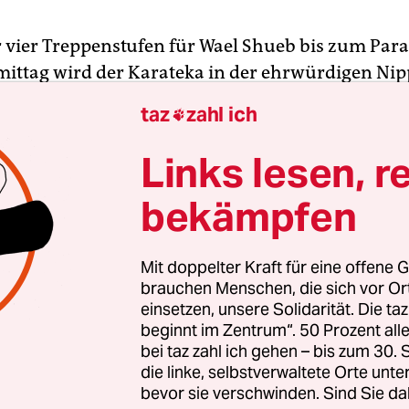
r vier Treppenstufen für Wael Shueb bis zum Par
mittag wird der Karateka in der ehrwürdigen Ni
pfsporthalle für seine Darbietung aufgerufen. „
taz
zahl ich

en bin und auf der Bühne war, da habe ich geda
 nur Karatematten, das ist der Himmel für mich.
Links lesen, r
 vor allem mit den Tiefen des Lebens aus. Im Sp
bekämpfen
r nach wochenlanger Flucht vor dem Krieg in der
umatisiert, schwer verletzt von einem brutalen Üb
tschen Flüchtlingslager aufgenommen worden.
Mit doppelter Kraft für eine offene G
brauchen Menschen, die sich vor O
einsetzen, unsere Solidarität. Die ta
er für das Refugee Team beim wichtigsten Sportere
beginnt im Zentrum“. 50 Prozent a
r Disziplin Kata an. Ein Solokampf gegen einen i
bei taz zahl ich gehen – bis zum 30
 festgelegter Choreografie. Shueb beginnt mit l
die linke, selbstverwaltete Orte unte
is ins Detail der Fingerkrümmung gehenden Be
bevor sie verschwinden. Sind Sie da