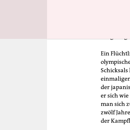
die urplöt
wenn es gi
japanischen
Jahren ste
ausgetrage
Ein Flücht
olympische
Schicksals 
einmaligen
der japanis
er sich wi
man sich z
zwölf Jahre
der Kampfk