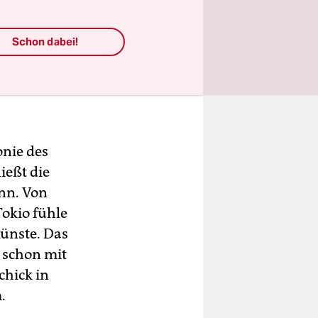
n können,
r
Schon dabei!
. In vier
in Kumite
onie des
ießt die
nn. Von
Tokio fühle
ünste. Das
 schon mit
chick in
.