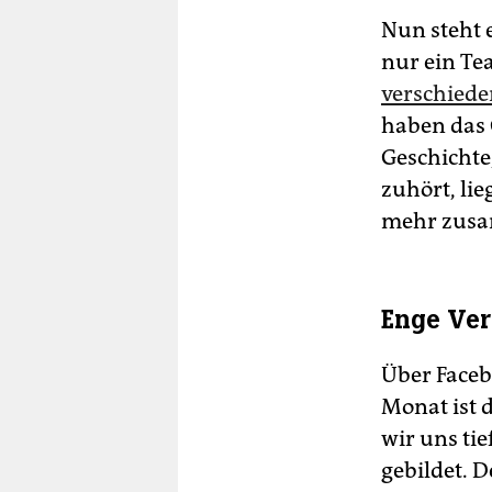
Nun steht e
nur ein Te
verschied
haben das 
Geschichte
zuhört, lie
mehr zusam
Enge Ve
Über Faceb
Monat ist 
wir uns ti
gebildet. 