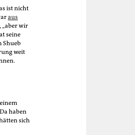
s ist nicht
war
aus
 „aber wir
at seine
an Shueb
hrung weit
önnen.
t einem
 „Da haben
hätten sich