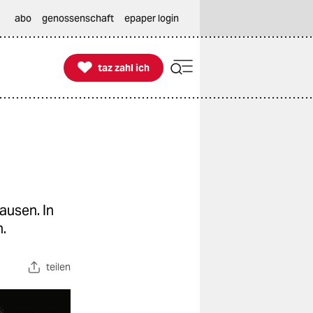
abo
genossenschaft
epaper login

taz zahl ich
taz zahl ich
ausen. In
n.
teilen