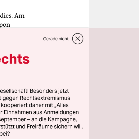
adies. Am
ppon
Als ich
Gerade nicht
cht, das
“ Shueb
echts
ätsommer
 syrischen
erfall in
esellschaft! Besonders jetzt
rt gegen Rechtsextremismus
z kooperiert daher mit „Alles
ignis der
ller Einnahmen aus Anmeldungen
maginären
. September – an die Kampagne,
angsamen,
rstützt und Freiräume sichern will,
wegungen,
bei?