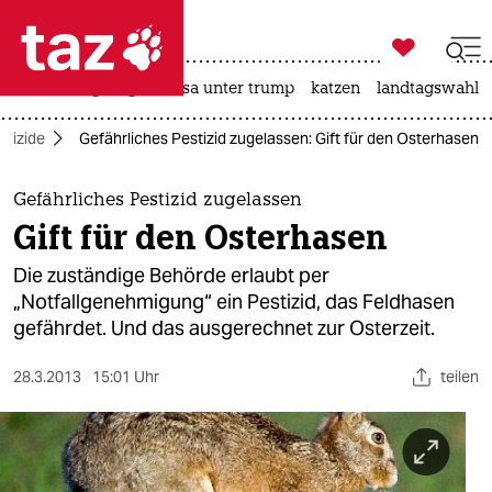

taz zahl ich
hitze
bergsteigen
usa unter trump
katzen
landtagswahl i

taz zahl ich
stizide
Gefährliches Pestizid zugelassen: Gift für den Osterhasen
taz zahl ich
themen
Gefährliches Pestizid zugelassen
Gift für den Osterhasen
politik
Die zuständige Behörde erlaubt per
öko
„Notfallgenehmigung“ ein Pestizid, das Feldhasen
gefährdet. Und das ausgerechnet zur Osterzeit.
gesellschaft
28.3.2013
15:01 Uhr
teilen
kultur
sport