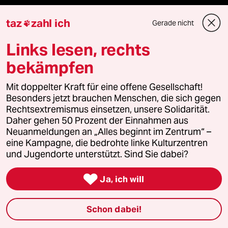
taz
zahl ich
Gerade nicht

Mehr taz Angebote
Links lesen, rechts
bekämpfen
Reisen
Mit doppelter Kraft für eine offene Gesellschaft!
Kantine
Besonders jetzt brauchen Menschen, die sich gegen
Rechtsextremismus einsetzen, unsere Solidarität.
Shop
Daher gehen 50 Prozent der Einnahmen aus
Neuanmeldungen an „Alles beginnt im Zentrum“ –
Anzeigen
eine Kampagne, die bedrohte linke Kulturzentren
und Jugendorte unterstützt. Sind Sie dabei?

Ja, ich will
Fragen & Hilfe
Schon dabei!
Feedback