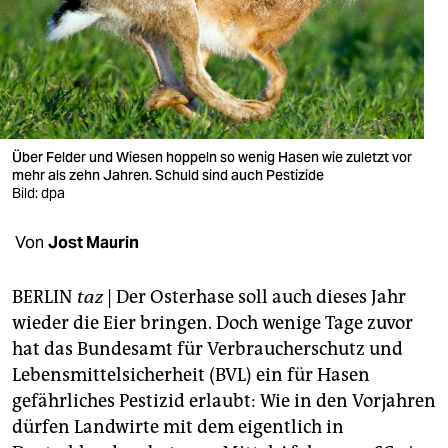
berlin
nord
wahrheit
verlag
Über Felder und Wiesen hoppeln so wenig Hasen wie zuletzt vor
verlag
mehr als zehn Jahren. Schuld sind auch Pestizide
Bild: dpa
veranstaltungen
Von
Jost Maurin
shop
fragen & hilfe
BERLIN
taz
| Der Osterhase soll auch dieses Jahr
wieder die Eier bringen. Doch wenige Tage zuvor
unterstützen
hat das Bundesamt für Verbraucherschutz und
abo
Lebensmittelsicherheit (BVL) ein für Hasen
gefährliches Pestizid erlaubt: Wie in den Vorjahren
genossenschaft
dürfen Landwirte mit dem eigentlich in