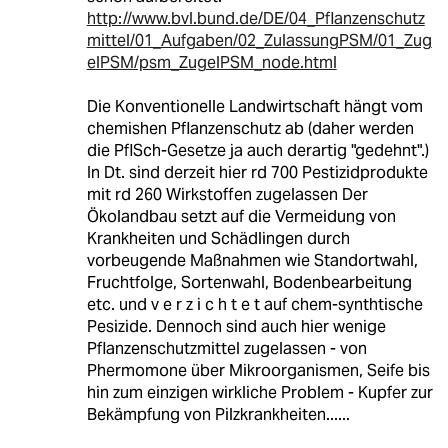
http://www.bvl.bund.de/DE/04_Pflanzenschutz
mittel/01_Aufgaben/02_ZulassungPSM/01_Zug
elPSM/psm_ZugelPSM_node.html
Die Konventionelle Landwirtschaft hängt vom
chemishen Pflanzenschutz ab (daher werden
die PflSch-Gesetze ja auch derartig "gedehnt".)
In Dt. sind derzeit hier rd 700 Pestizidprodukte
mit rd 260 Wirkstoffen zugelassen Der
Ökolandbau setzt auf die Vermeidung von
Krankheiten und Schädlingen durch
vorbeugende Maßnahmen wie Standortwahl,
Fruchtfolge, Sortenwahl, Bodenbearbeitung
etc. und v e r z i c h t e t auf chem-synthtische
Pesizide. Dennoch sind auch hier wenige
Pflanzenschutzmittel zugelassen - von
Phermomone über Mikroorganismen, Seife bis
hin zum einzigen wirkliche Problem - Kupfer zur
Bekämpfung von Pilzkrankheiten......