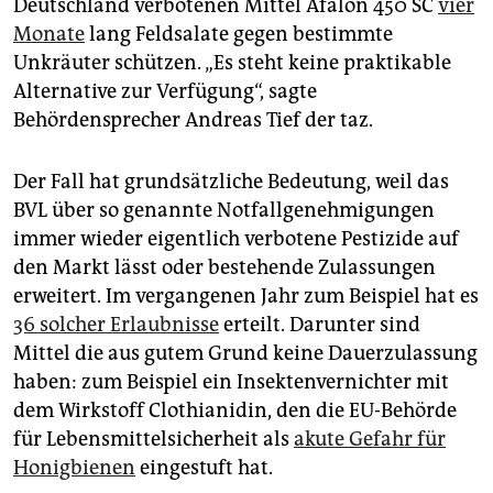
epaper login
Deutschland verbotenen Mittel Afalon 450 SC
vier
Monate
lang Feldsalate gegen bestimmte
Unkräuter schützen. „Es steht keine praktikable
Alternative zur Verfügung“, sagte
Behördensprecher Andreas Tief der taz.
Der Fall hat grundsätzliche Bedeutung, weil das
BVL über so genannte Notfallgenehmigungen
immer wieder eigentlich verbotene Pestizide auf
den Markt lässt oder bestehende Zulassungen
erweitert. Im vergangenen Jahr zum Beispiel hat es
36 solcher Erlaubnisse
erteilt. Darunter sind
Mittel die aus gutem Grund keine Dauerzulassung
haben: zum Beispiel ein Insektenvernichter mit
dem Wirkstoff Clothianidin, den die EU-Behörde
für Lebensmittelsicherheit als
akute Gefahr für
Honigbienen
eingestuft hat.