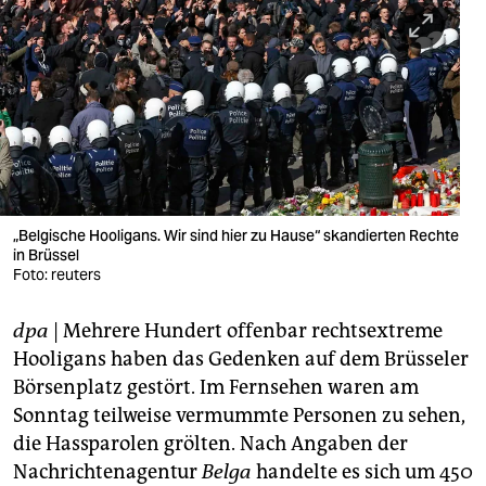
berlin
nord
wahrheit
verlag
verlag
veranstaltungen
„Belgische Hooligans. Wir sind hier zu Hause“ skandierten Rechte
in Brüssel
Foto: reuters
shop
fragen & hilfe
dpa
| Mehrere Hundert offenbar rechtsextreme
Hooligans haben das Gedenken auf dem Brüsseler
unterstützen
Börsenplatz gestört. Im Fernsehen waren am
abo
Sonntag teilweise vermummte Personen zu sehen,
die Hassparolen grölten. Nach Angaben der
genossenschaft
Nachrichtenagentur
Belga
handelte es sich um 450