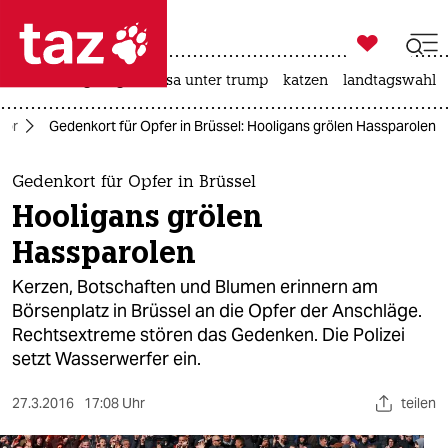

taz zahl ich
hitze
bergsteigen
usa unter trump
katzen
landtagswahl i

taz zahl ich
ror
Gedenkort für Opfer in Brüssel: Hooligans grölen Hassparolen
taz zahl ich
themen
Gedenkort für Opfer in Brüssel
Hooligans grölen
politik
Hassparolen
öko
Kerzen, Botschaften und Blumen erinnern am
Börsenplatz in Brüssel an die Opfer der Anschläge.
gesellschaft
Rechtsextreme stören das Gedenken. Die Polizei
setzt Wasserwerfer ein.
kultur
sport
27.3.2016
17:08 Uhr
teilen