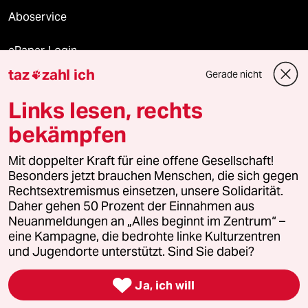
Aboservice
ePaper Login
taz
zahl ich
Gerade nicht

Downloads für Abonnierende
Links lesen, rechts
bekämpfen
© 2026 taz Verlags und Vertriebs GmbH
Mit doppelter Kraft für eine offene Gesellschaft!
Alle Rechte vorbehalten. Bei rechtlichen Fragen oder für Genehmigungen
wenden Sie sich bitte an
lizenzen@taz.de
Besonders jetzt brauchen Menschen, die sich gegen
Rechtsextremismus einsetzen, unsere Solidarität.
Daher gehen 50 Prozent der Einnahmen aus
Feedback
Redaktionsstatut
Kommune-Richtlinien
KI-
Neuanmeldungen an „Alles beginnt im Zentrum“ –
eine Kampagne, die bedrohte linke Kulturzentren
Leitlinie
Informant
Datenschutz
Impressum
AGB
und Jugendorte unterstützt. Sind Sie dabei?
Seitenwende
Einwilligungen widerrufen (Ads)

Ja, ich will