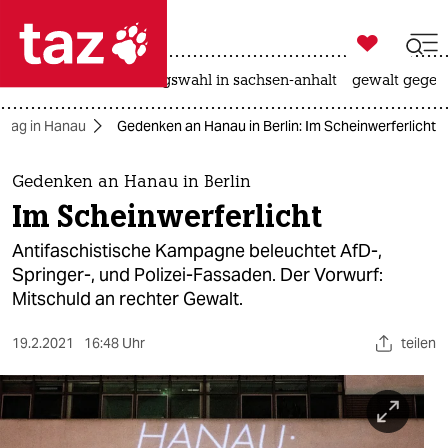

taz zahl ich
hitze
surfen
landtagswahl in sachsen-anhalt
gewalt gegen

taz zahl ich
hlag in Hanau
Gedenken an Hanau in Berlin: Im Scheinwerferlicht
taz zahl ich
themen
Gedenken an Hanau in Berlin
Im Scheinwerferlicht
politik
Antifaschistische Kampagne beleuchtet AfD-,
öko
Springer-, und Polizei-Fassaden. Der Vorwurf:
Mitschuld an rechter Gewalt.
gesellschaft
19.2.2021
16:48 Uhr
teilen
kultur
sport