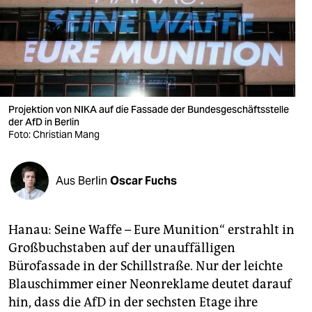
berlin
nord
wahrheit
verlag
Projektion von NIKA auf die Fassade der Bundesgeschäftsstelle
verlag
der AfD in Berlin
Foto: Christian Mang
veranstaltungen
shop
Aus Berlin
Oscar Fuchs
fragen & hilfe
Hanau: Seine Waffe – Eure Munition“ erstrahlt in
unterstützen
Großbuchstaben auf der unauffälligen
abo
Bürofassade in der Schillstraße. Nur der leichte
Blauschimmer einer Neonreklame deutet darauf
genossenschaft
hin, dass die AfD in der sechsten Etage ihre