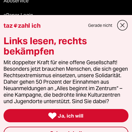
Aboservice
ePaper Login
taz
zahl ich
Gerade nicht

Downloads für Abonnierende
Links lesen, rechts
bekämpfen
© 2026 taz Verlags und Vertriebs GmbH
Mit doppelter Kraft für eine offene Gesellschaft!
Alle Rechte vorbehalten. Bei rechtlichen Fragen oder für Genehmigungen
wenden Sie sich bitte an
lizenzen@taz.de
Besonders jetzt brauchen Menschen, die sich gegen
Rechtsextremismus einsetzen, unsere Solidarität.
Daher gehen 50 Prozent der Einnahmen aus
Feedback
Redaktionsstatut
Kommune-Richtlinien
KI-
Neuanmeldungen an „Alles beginnt im Zentrum“ –
eine Kampagne, die bedrohte linke Kulturzentren
Leitlinie
Informant
Datenschutz
Impressum
AGB
und Jugendorte unterstützt. Sind Sie dabei?
Seitenwende
Einwilligungen widerrufen (Ads)

Ja, ich will