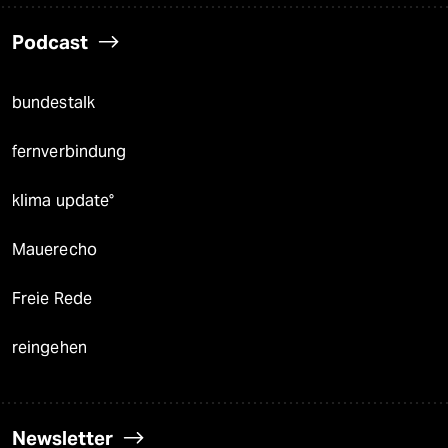
Podcast
bundestalk
fernverbindung
klima update°
Mauerecho
Freie Rede
reingehen
Newsletter