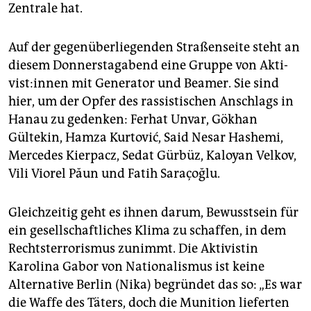
epaper login
Zentrale hat.
Auf der gegenüberliegenden Straßenseite steht an
diesem Donnerstagabend eine Gruppe von Ak­ti­
vis­t:in­nen mit Generator und Beamer. Sie sind
hier, um der Opfer des rassistischen Anschlags in
Hanau zu gedenken: Ferhat Unvar, Gökhan
Gültekin, Hamza Kurtović, Said Nesar Hashemi,
Mercedes Kierpacz, Sedat Gürbüz, Kaloyan Velkov,
Vili Viorel Păun und Fatih Saraçoğlu.
Gleichzeitig geht es ihnen darum, Bewusstsein für
ein gesellschaftliches Klima zu schaffen, in dem
Rechtsterrorismus zunimmt. Die Aktivistin
Karolina Gabor von Nationalismus ist keine
Alternative Berlin (Nika) begründet das so: „Es war
die Waffe des Täters, doch die Munition lieferten