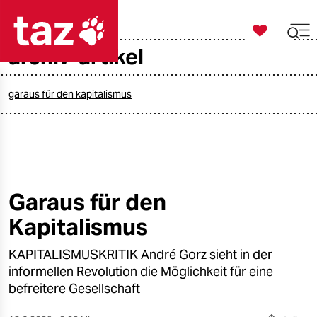

taz zahl ich
archiv-artikel

taz zahl ich
taz zahl ich
garaus für den kapitalismus
themen
politik
öko
Garaus für den
Kapitalismus
gesellschaft
KAPITALISMUSKRITIK André Gorz sieht in der
kultur
informellen Revolution die Möglichkeit für eine
sport
befreitere Gesellschaft