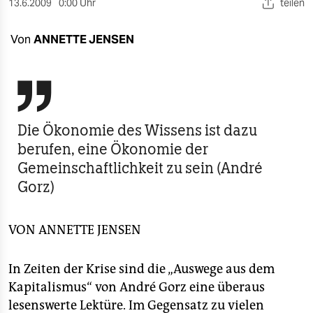
berlin
13.6.2009
0:00 Uhr
teilen
nord
Von
ANNETTE JENSEN
wahrheit

verlag
verlag
Die Ökonomie des Wissens ist dazu
berufen, eine Ökonomie der
veranstaltungen
Gemeinschaftlichkeit zu sein (André
shop
Gorz)
fragen & hilfe
VON
ANNETTE JENSEN
unterstützen
abo
In Zeiten der Krise sind die „Auswege aus dem
Kapitalismus“ von André Gorz eine überaus
genossenschaft
lesenswerte Lektüre. Im Gegensatz zu vielen