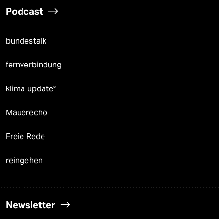
Podcast
bundestalk
fernverbindung
klima update°
Mauerecho
Freie Rede
reingehen
Newsletter