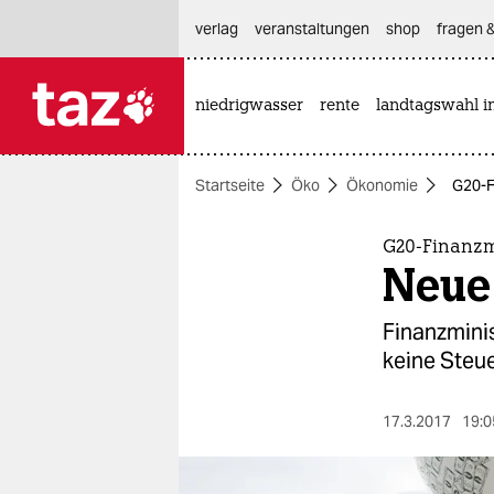
hautnavigation anspringen
hauptinhalt anspringen
footer anspringen
verlag
veranstaltungen
shop
fragen &
niedrigwasser
rente
landtagswahl i

taz zahl ich
taz zahl ich
Startseite
Öko
Ökonomie
G20-F
themen
politik
G20-Finanzmi
Neue
öko
Finanzmini
gesellschaft
keine Steue
kultur
17.3.2017
19:0
sport