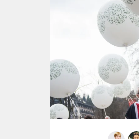
berlin
nord
wahrheit
verlag
verlag
veranstaltungen
shop
fragen & hilfe
unterstützen
abo
genossenschaft