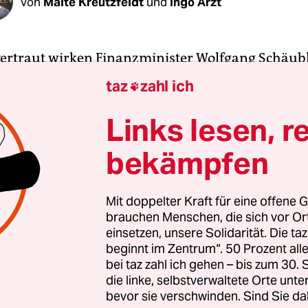
Von
Malte Kreutzfeldt
und
Ingo Arzt
 vertraut wirken Finanzminister Wolfgang Schäub
Kollege
Steven Mnuchin
noch nicht. Dies Woche we
taz
zahl ich

Wall-Street-Banker
in Deutschland
. Bei der Pres
m Antrittsbesuch in Berlin marschierte Mnuchin
Links lesen, r
l auf die Bühne, dass Schäuble im Rollstuhl deut
bekämpfen
. Als Schäubles Sprecherin den Gast aus den USA 
e korrekte Aussprache seines Namens mit diesem v
Anfang noch nicht ganz.
Mit doppelter Kraft für eine offene G
brauchen Menschen, die sich vor O
einsetzen, unsere Solidarität. Die ta
tlich dürfte es zwischen dem deutschen Politikv
beginnt im Zentrum“. 50 Prozent a
und dem US-amerikanischen Politikneuling Mnu
bei taz zahl ich gehen – bis zum 30
Differenzen gegeben haben. Beim Pressegespräch
die linke, selbstverwaltete Orte unte
bevor sie verschwinden. Sind Sie da
uf eine Minimalformel an Gemeinsamkeiten. „Wir 