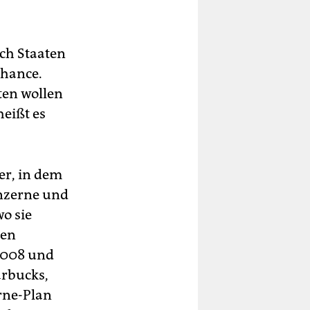
ch Staaten
Chance.
ten wollen
heißt es
er, in dem
onzerne und
wo sie
gen
 2008 und
arbucks,
rne-Plan