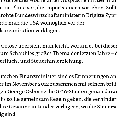
 stellte dies Woche unter Absprache mit der Tru
tion Pläne vor, die Importsteuern vorsehen. Sollt
ohte Bundeswirtschaftsministerin Brigitte Zypr
erde man die USA womöglich vor der
sorganisation verklagen.
m Getöse übersieht man leicht, worum es bei diese
: um Schäubles großes Thema der letzten Jahre 
erflucht und ­Steuerhinterziehung.
utschen Finanzminister sind es Erinnerungen an 
s er im November 2012 zusammen mit seinem brit
en George Osborne die G-20-Staaten genau dara
 Es sollte gemeinsam Regeln geben, die verhinder
hre Gewinne in Länder verlagern, wo die Steuersä
g sind.