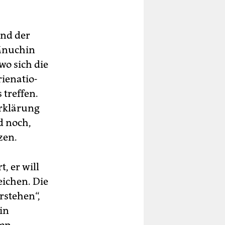
und der
 Mnuchin
wo sich die
ienatio­
treffen.
rklärung
d noch,
zen.
, er will
ichen. Die
rstehen“,
in