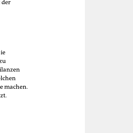
 der
ie
 zu
ilanzen
elchen
ne machen.
zt.