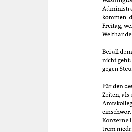
Washington
Administra
kommen, dr
Freitag, w
Welthandel
Bei all de
nicht geht
gegen Steu
Für den de
Zeiten, al
Amtskolleg
einschwor.
Konzerne i
trem niedri