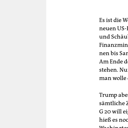
Es ist die
neuen US-R
und Schäub
Finanzmini
nen bis Sa
Am Ende de
stehen. Nu
man wolle
Trump aber
sämtliche 
G 20 will 
hieß es no