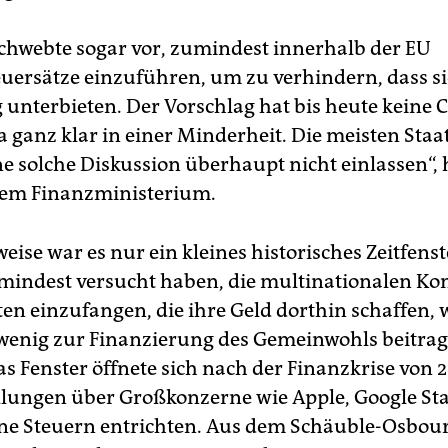
chwebte sogar vor, zumindest innerhalb der EU
uersätze einzuführen, um zu verhindern, dass si
g unterbieten. Der Vorschlag hat bis heute keine 
a ganz klar in einer Minderheit. Die meisten Staa
ne solche Diskussion überhaupt nicht einlassen“, 
dem Finanzministerium.
ise war es nur ein kleines historisches Zeitfenst
mindest versucht haben, die multinationalen K
ten einzufangen, die ihre Geld dorthin schaffen, 
wenig zur Finanzierung des Gemeinwohls beitra
s Fenster öffnete sich nach der Finanzkrise von
lungen über Großkonzerne wie Apple, Google St
eine Steuern entrichten. Aus dem Schäuble-Osbou