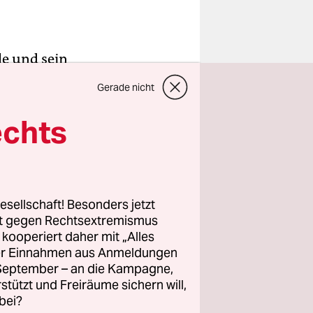
le und sein
ilt der
Gerade nicht
sekonferenz
 so
echts
lich
anspricht,
erflixten
esellschaft! Besonders jetzt
rt gegen Rechtsextremismus
z kooperiert daher mit „Alles
eteranen
ller Einnahmen aus Anmeldungen
chin
. September – an die Kampagne,
 einigten
rstützt und Freiräume sichern will,
bei?
hatten eine