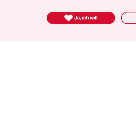
duktive Diskussion“, sagte Mnuchin. „Wir stimme
ein, dass wir Wachstum und Wohlstand für alle

Ja, ich will
en wollen“, erklärte Schäuble. Nun gut, wer will 
 und Armut für alle?