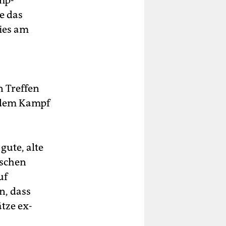
mp-
e das
ies am
n Treffen
– dem Kampf
gute, alte
ischen
uf
n, dass
tze ex­