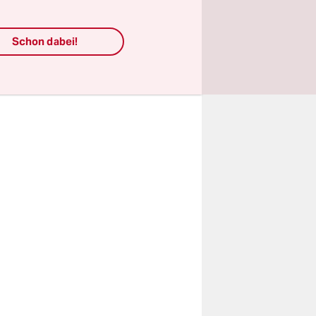
n voll
Schon dabei!
schon