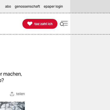
abo
genossenschaft
epaper login

taz zahl ich
taz zahl ich
er machen,
b?
teilen