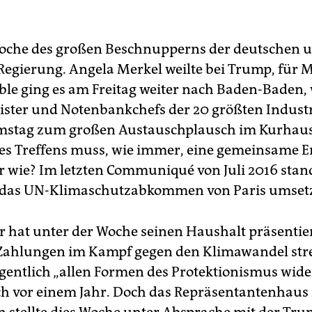
 Woche des großen Beschnupperns der deutschen 
egierung. Angela Merkel weilte bei Trump, für
le ging es am Freitag weiter nach Baden-Baden, 
ster und Notenbankchefs der 20 größten Industr
mstag zum großen Austauschplausch im Kurhaus 
s Treffens muss, wie immer, eine gemeinsame E
r wie? Im letzten Communiqué von Juli 2016 stan
 das UN-Klimaschutzabkommen von Paris umset
 hat unter der Woche seinen Haushalt präsentiert
Zahlungen im Kampf gegen den Klimawandel stre
eigentlich „allen Formen des Protektionismus wide
ch vor einem Jahr. Doch das Repräsentantenhaus 