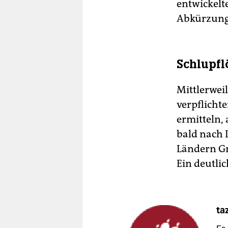
entwickelt
Abkürzung B
Schlupfl
Mittlerwei
verpflicht
ermitteln,
bald nach 
Ländern G
Ein deutli
ta