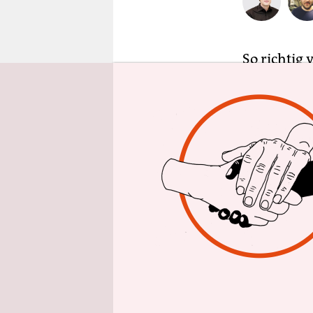
epaper login
So richtig
neuer US-
ehemalige 
nach seine
schwungvol
zurückfiel
gelingt di
„Mnu“ am 
Auch inhal
Schäuble 
ziemliche 
sie sich a