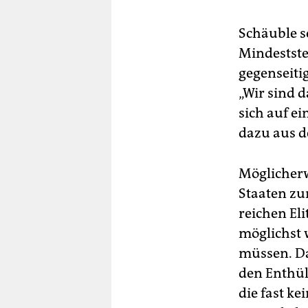
Schäuble s
Mindestste
gegenseiti
„Wir sind d
sich auf ei
dazu aus 
Möglicherwe
Staaten zu
reichen Eli
möglichst 
müssen. Da
den Enthül
die fast k