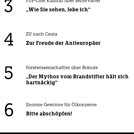
3
FDP-Chef Kubicki über seine Partei
„Wie Sie sehen, lebe ich“
4
EU nach Ceuta
Zur Freude der Antieuropäer
5
Forstwissenschaftler über Brände
„Der Mythos vom Brandstifter hält sich
hartnäckig“
6
Enorme Gewinne für Ölkonzerne
Bitte abschöpfen!