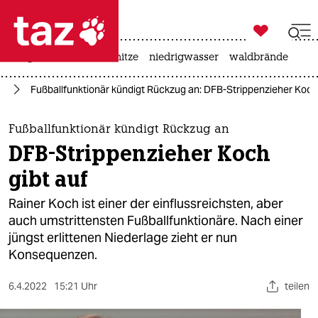

taz zahl ich
krieg in der ukraine
hitze
niedrigwasser
waldbrände

taz zahl ich
ll
Fußballfunktionär kündigt Rückzug an: DFB-Strippenzieher Koch 
taz zahl ich
themen
Fußballfunktionär kündigt Rückzug an
DFB-Strippenzieher Koch
politik
gibt auf
öko
Rainer Koch ist einer der einflussreichsten, aber
auch umstrittensten Fußballfunktionäre. Nach einer
gesellschaft
jüngst erlittenen Niederlage zieht er nun
Konsequenzen.
kultur
sport
6.4.2022
15:21 Uhr
teilen