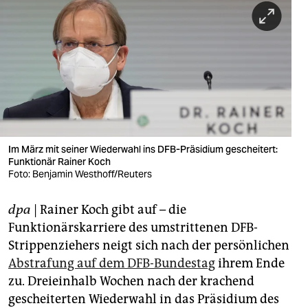
berlin
nord
wahrheit
verlag
verlag
veranstaltungen
Im März mit seiner Wiederwahl ins DFB-Präsidium gescheitert:
Funktionär Rainer Koch
Foto: Benjamin Westhoff/Reuters
shop
fragen & hilfe
dpa
| Rainer Koch gibt auf – die
Funktionärskarriere des umstrittenen DFB-
unterstützen
Strippenziehers neigt sich nach der persönlichen
abo
Abstrafung auf dem DFB-Bundestag
ihrem Ende
zu. Dreieinhalb Wochen nach der krachend
genossenschaft
gescheiterten Wiederwahl in das Präsidium des