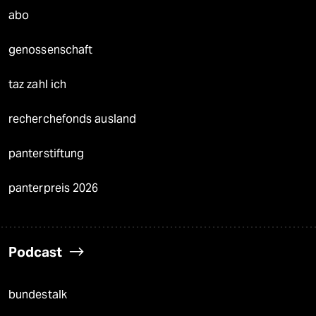
abo
genossenschaft
taz zahl ich
recherchefonds ausland
panterstiftung
panterpreis 2026
Podcast
bundestalk