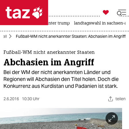

taz zahl ich
nahost-konflikt
usa unter trump
landtagswahl in sachsen-an

taz zahl ich
ball
Fußball-WM nicht anerkannter Staaten: Abchasien im Angriff
taz zahl ich
themen
Fußball-WM nicht anerkannter Staaten
Abchasien im Angriff
politik
Bei der WM der nicht anerkannten Länder und
öko
Regionen will Abchasien den Titel holen. Doch die
Konkurrenz aus Kurdistan und Padanien ist stark.
gesellschaft
2.6.2016
10:30 Uhr
teilen
kultur
sport