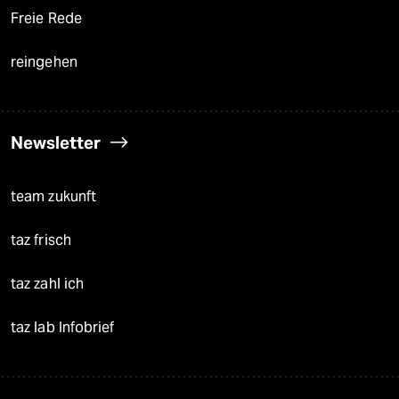
Freie Rede
reingehen
Newsletter
team zukunft
taz frisch
taz zahl ich
taz lab Infobrief