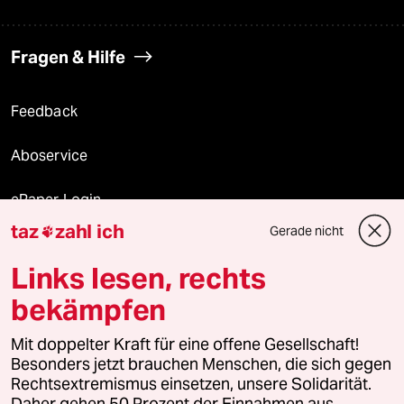
Fragen & Hilfe
Feedback
Aboservice
ePaper Login
taz
zahl ich
Gerade nicht

Downloads für Abonnierende
Links lesen, rechts
bekämpfen
© 2026 taz Verlags und Vertriebs GmbH
Alle Rechte vorbehalten. Bei rechtlichen Fragen oder für Genehmigungen
Mit doppelter Kraft für eine offene Gesellschaft!
wenden Sie sich bitte an
lizenzen@taz.de
Besonders jetzt brauchen Menschen, die sich gegen
Rechtsextremismus einsetzen, unsere Solidarität.