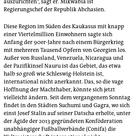
epaper login
auszurichten“, sagt er. Mikwabia ist
Regierungschef der Republik Abchasien.
Diese Region im Süden des Kaukasus mit knapp
einer Viertelmillion Einwohnern sagte sich
Anfang der 90er-Jahre nach einem Bürgerkrieg
mit mehreren Tausend Opfern von Georgien los.
Außer von Russland, Venezuela, Nicaragua und
der Pazifikinsel Nauru ist das Gebiet, das etwa
halb so groß wie Schleswig-Holstein ist,
international nicht anerkannt. Das, so die vage
Hoffnung der Machthaber, könnte sich jetzt
vielleicht ändern. Seit dem vergangenem Sonntag
findet in den Städten Suchumi und Gagra, wo sich
einst Josef Stalin auf seiner Datscha erholte, unter
der Ägide der 2013 gegründeten Konföderation
unabhängiger Fußballverbände (Conifa) die