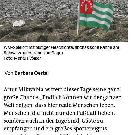
berlin
nord
wahrheit
verlag
WM-Spielort mit blutiger Geschichte: abchasische Fahne am
verlag
Schwarzmeerstrand von Gagra
Foto: Markus Völker
veranstaltungen
Von
Barbara Oertel
shop
fragen & hilfe
Artur Mikwabia wittert dieser Tage seine ganz
große Chance. „Endlich können wir der ganzen
unterstützen
Welt zeigen, dass hier reale Menschen leben.
abo
Menschen, die nicht nur den Fußball lieben,
sondern auch in der Lage sind, Gäste zu
genossenschaft
empfangen und ein großes Sportereignis