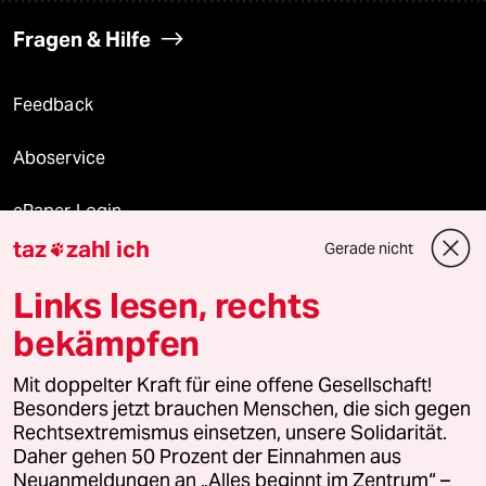
Fragen & Hilfe
Feedback
Aboservice
ePaper Login
taz
zahl ich
Gerade nicht

Downloads für Abonnierende
Links lesen, rechts
bekämpfen
© 2026 taz Verlags und Vertriebs GmbH
Alle Rechte vorbehalten. Bei rechtlichen Fragen oder für Genehmigungen
Mit doppelter Kraft für eine offene Gesellschaft!
wenden Sie sich bitte an
lizenzen@taz.de
Besonders jetzt brauchen Menschen, die sich gegen
Rechtsextremismus einsetzen, unsere Solidarität.
Daher gehen 50 Prozent der Einnahmen aus
Feedback
Redaktionsstatut
Kommune-Richtlinien
KI-
Neuanmeldungen an „Alles beginnt im Zentrum“ –