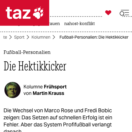

taz zahl ich
hitze
gewalt gegen frauen
nahost-konflikt

taz zahl ich
eite
Sport
Kolumnen
Fußball-Personalien: Die Hektikkicker
taz zahl ich
themen
Fußball-Personalien
Die Hektikkicker
politik
öko
Kolumne
Frühsport
gesellschaft
von
Martin Krauss
kultur
Die Wechsel von Marco Rose und Fredi Bobic
zeigen: Das Setzen auf schnellen Erfolg ist ein
sport
Fehler. Aber das System Profifußball verlangt
danach.