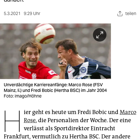
berlin
nord
5.3.2021
9:29 Uhr
teilen
wahrheit
verlag
verlag
veranstaltungen
shop
Unverdächtige Karriereanfänge: Marco Rose (FSV
Mainz, li.) und Fredi Bobic (Hertha BSC) im Jahr 2004
fragen & hilfe
Foto: imago/Höhne
unterstützen
H
ier geht es heute um Fredi Bobic und
Marco
abo
Rose
, die Personalien der Woche. Der eine
verlässt als Sportdirektor Eintracht
genossenschaft
Frankfurt, vermutlich zu Hertha BSC. Der andere