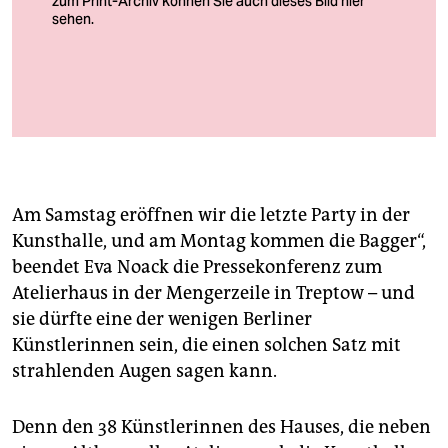
berlin
nord
wahrheit
M3 gerettet!
Foto: Susanne Messmer
verlag
verlag
Am Samstag eröffnen wir die letzte Party in der
veranstaltungen
Kunsthalle, und am Montag kommen die Bagger“,
shop
beendet Eva Noack die Pressekonferenz zum
Atelierhaus in der Mengerzeile in Treptow – und
fragen & hilfe
sie dürfte eine der wenigen Berliner
unterstützen
Künstlerinnen sein, die einen solchen Satz mit
strahlenden Augen sagen kann.
abo
genossenschaft
Denn den 38 Künstlerinnen des Hauses, die neben