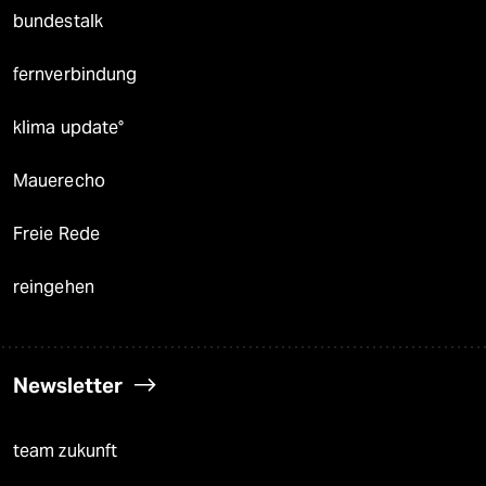
bundestalk
fernverbindung
klima update°
Mauerecho
Freie Rede
reingehen
Newsletter
team zukunft