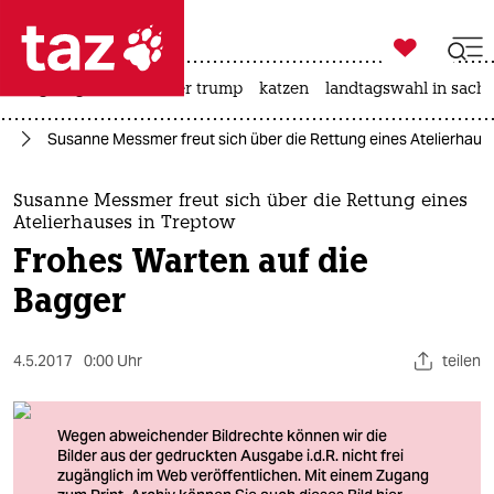

taz zahl ich
bergsteigen
usa unter trump
katzen
landtagswahl in sachs

taz zahl ich
el
Susanne Messmer freut sich über die Rettung eines Atelierhause
taz zahl ich
themen
Susanne Messmer freut sich über die Rettung eines
Atelierhauses in Treptow
politik
Frohes Warten auf die
Bagger
öko
gesellschaft
4.5.2017
0:00 Uhr
teilen
kultur
sport