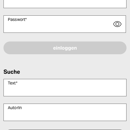
Passwort
*
Bitte füllen Sie alle Pflichtfelder (*) aus, um fortfahren zu können.
Suche
Text
*
AutorIn
Bitte füllen Sie alle Pflichtfelder (*) aus, um fortfahren zu können.