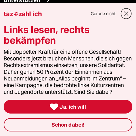
Unterstützen
taz
zahl ich
Gerade nicht

abo
Links lesen, rechts
genossenschaft
bekämpfen
taz zahl ich
Mit doppelter Kraft für eine offene Gesellschaft!
Besonders jetzt brauchen Menschen, die sich gegen
recherchefonds ausland
Rechtsextremismus einsetzen, unsere Solidarität.
Daher gehen 50 Prozent der Einnahmen aus
panterstiftung
Neuanmeldungen an „Alles beginnt im Zentrum“ –
eine Kampagne, die bedrohte linke Kulturzentren
und Jugendorte unterstützt. Sind Sie dabei?
panterpreis 2026

Ja, ich will
Podcast
Schon dabei!