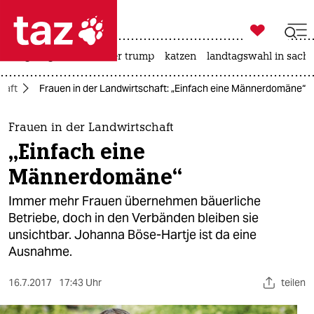

taz zahl ich
bergsteigen
usa unter trump
katzen
landtagswahl in sachs

taz zahl ich
haft
Frauen in der Landwirtschaft: „Einfach eine Männerdomäne“
taz zahl ich
themen
Frauen in der Landwirtschaft
„Einfach eine
politik
Männerdomäne“
öko
Immer mehr Frauen übernehmen bäuerliche
Betriebe, doch in den Verbänden bleiben sie
gesellschaft
unsichtbar. Johanna Böse-Hartje ist da eine
Ausnahme.
kultur
sport
16.7.2017
17:43 Uhr
teilen