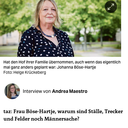
berlin
nord
wahrheit
verlag
verlag
veranstaltungen
Hat den Hof ihrer Familie übernommen, auch wenn das eigentlich
mal ganz anders geplant war: Johanna Böse-Hartje
shop
Foto: Helge Krückeberg
fragen & hilfe
Interview von
Andrea Maestro
unterstützen
abo
taz: Frau Böse-Hartje, warum sind Ställe, Trecker
genossenschaft
und Felder noch Männersache?