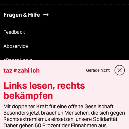
Fragen & Hilfe
Feedback
Aboservice
ePaper Login
taz
zahl ich
Gerade nicht

Downloads für Abonnierende
Links lesen, rechts
bekämpfen
© 2026 taz Verlags und Vertriebs GmbH
Mit doppelter Kraft für eine offene Gesellschaft!
Alle Rechte vorbehalten. Bei rechtlichen Fragen oder für Genehmigungen
wenden Sie sich bitte an
lizenzen@taz.de
Besonders jetzt brauchen Menschen, die sich gegen
Rechtsextremismus einsetzen, unsere Solidarität.
Daher gehen 50 Prozent der Einnahmen aus
Feedback
Redaktionsstatut
Kommune-Richtlinien
KI-