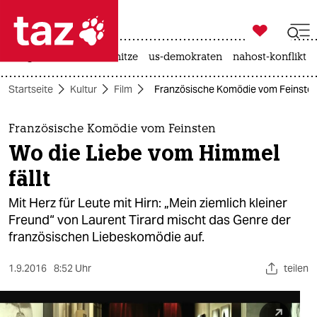

taz zahl ich
krieg in der ukraine
hitze
us-demokraten
nahost-konflikt

taz zahl ich
Startseite
Kultur
Film
Französische Komödie vom Feinsten:
taz zahl ich
themen
Französische Komödie vom Feinsten
Wo die Liebe vom Himmel
politik
fällt
öko
Mit Herz für Leute mit Hirn: „Mein ziemlich kleiner
Freund“ von Laurent Tirard mischt das Genre der
gesellschaft
französischen Liebeskomödie auf.
kultur
1.9.2016
8:52 Uhr
teilen
sport