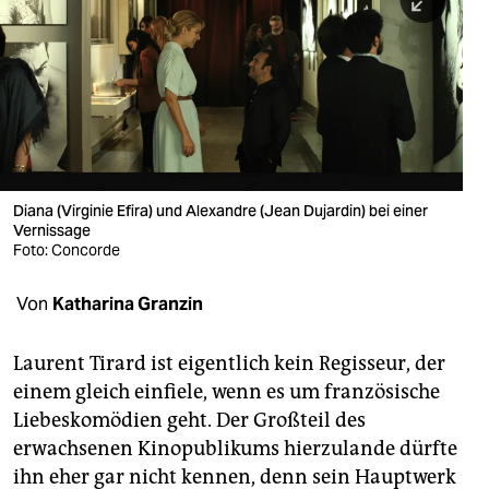
berlin
nord
wahrheit
verlag
verlag
Diana (Virginie Efira) und Alexandre (Jean Dujardin) bei einer
Vernissage
veranstaltungen
Foto: Concorde
shop
Von
Katharina Granzin
fragen & hilfe
unterstützen
Laurent Tirard ist eigentlich kein Regisseur, der
einem gleich einfiele, wenn es um französische
abo
Liebeskomödien geht. Der Großteil des
erwachsenen Kinopublikums hierzulande dürfte
genossenschaft
ihn eher gar nicht kennen, denn sein Hauptwerk