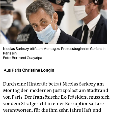
berlin
nord
wahrheit
verlag
verlag
Nicolas Sarkozy trifft am Montag zu Prozessbeginn im Gericht in
Paris ein
veranstaltungen
Foto: Bertrand Guay/dpa
shop
Aus Paris
Christine Longin
fragen & hilfe
unterstützen
Durch eine Hintertür betrat Nicolas Sarkozy am
Montag den modernen Justizpalast am Stadtrand
abo
von Paris. Der französische Ex-Präsident muss sich
vor dem Strafgericht in einer Korruptionsaffäre
genossenschaft
verantworten, für die ihm zehn Jahre Haft und