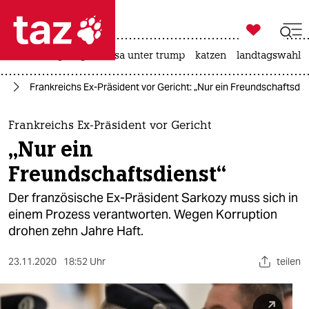

taz zahl ich
hitze
bergsteigen
usa unter trump
katzen
landtagswahl i

taz zahl ich
ch
Frankreichs Ex-Präsident vor Gericht: „Nur ein Freundschaftsdie
taz zahl ich
themen
Frankreichs Ex-Präsident vor Gericht
„Nur ein
politik
Freundschaftsdienst“
öko
Der französische Ex-Präsident Sarkozy muss sich in
einem Prozess verantworten. Wegen Korruption
gesellschaft
drohen zehn Jahre Haft.
kultur
23.11.2020
18:52 Uhr
teilen
sport