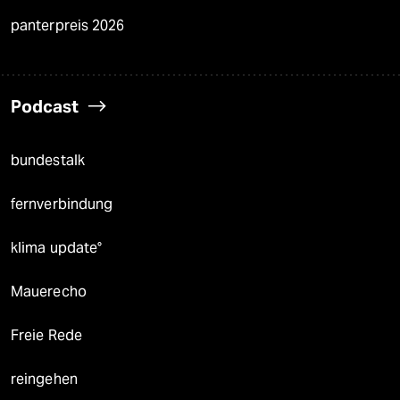
panterpreis 2026
Podcast
bundestalk
fernverbindung
klima update°
Mauerecho
Freie Rede
reingehen