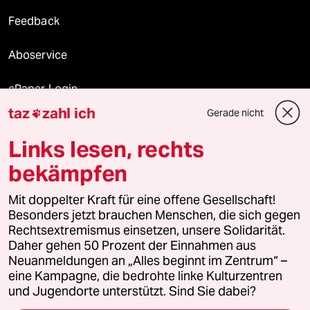
Feedback
Aboservice
ePaper Login
taz
zahl ich
Gerade nicht

Downloads für Abonnierende
Links lesen, rechts
bekämpfen
© 2026 taz Verlags und Vertriebs GmbH
Mit doppelter Kraft für eine offene Gesellschaft!
Alle Rechte vorbehalten. Bei rechtlichen Fragen oder für Genehmigungen
wenden Sie sich bitte an
lizenzen@taz.de
Besonders jetzt brauchen Menschen, die sich gegen
Rechtsextremismus einsetzen, unsere Solidarität.
Daher gehen 50 Prozent der Einnahmen aus
Feedback
Redaktionsstatut
Kommune-Richtlinien
KI-
Neuanmeldungen an „Alles beginnt im Zentrum“ –
eine Kampagne, die bedrohte linke Kulturzentren
Leitlinie
Informant
Datenschutz
Impressum
AGB
und Jugendorte unterstützt. Sind Sie dabei?