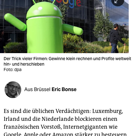
berlin
nord
wahrheit
verlag
verlag
Der Trick vieler Firmen: Gewinne klein rechnen und Profite weltweit
hin- und herschieben
veranstaltungen
Foto: dpa
shop
fragen & hilfe
Aus Brüssel
Eric Bonse
unterstützen
Es sind die üblichen Verdächtigen: Luxemburg,
abo
Irland und die Niederlande blockieren einen
genossenschaft
französischen Vorstoß, Internetgiganten wie
Google, Apple oder Amazon stärker zu besteuern.