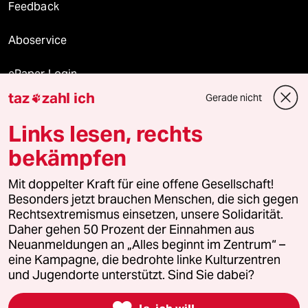
Feedback
Aboservice
ePaper Login
taz
zahl ich
Gerade nicht

Downloads für Abonnierende
Links lesen, rechts
bekämpfen
© 2026 taz Verlags und Vertriebs GmbH
Mit doppelter Kraft für eine offene Gesellschaft!
Alle Rechte vorbehalten. Bei rechtlichen Fragen oder für Genehmigungen
wenden Sie sich bitte an
lizenzen@taz.de
Besonders jetzt brauchen Menschen, die sich gegen
Rechtsextremismus einsetzen, unsere Solidarität.
Daher gehen 50 Prozent der Einnahmen aus
Feedback
Redaktionsstatut
Kommune-Richtlinien
KI-
Neuanmeldungen an „Alles beginnt im Zentrum“ –
eine Kampagne, die bedrohte linke Kulturzentren
Leitlinie
Informant
Datenschutz
Impressum
AGB
und Jugendorte unterstützt. Sind Sie dabei?
Seitenwende
Einwilligungen widerrufen (Ads)