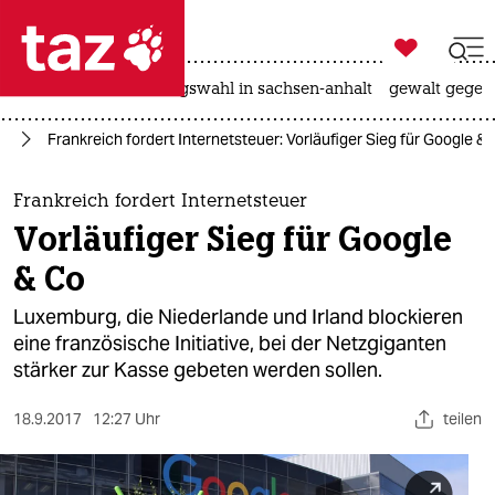

taz zahl ich
hitze
surfen
landtagswahl in sachsen-anhalt
gewalt gegen

taz zahl ich
ik
Frankreich fordert Internetsteuer: Vorläufiger Sieg für Google &
taz zahl ich
themen
Frankreich fordert Internetsteuer
Vorläufiger Sieg für Google
politik
& Co
öko
Luxemburg, die Niederlande und Irland blockieren
eine französische Initiative, bei der Netzgiganten
gesellschaft
stärker zur Kasse gebeten werden sollen.
kultur
18.9.2017
12:27 Uhr
teilen
sport