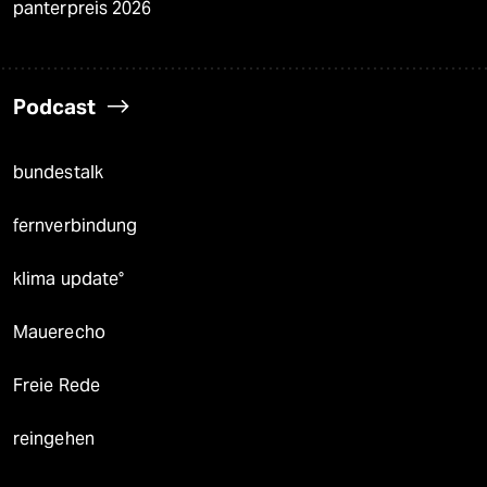
panterpreis 2026
Podcast
bundestalk
fernverbindung
klima update°
Mauerecho
Freie Rede
reingehen