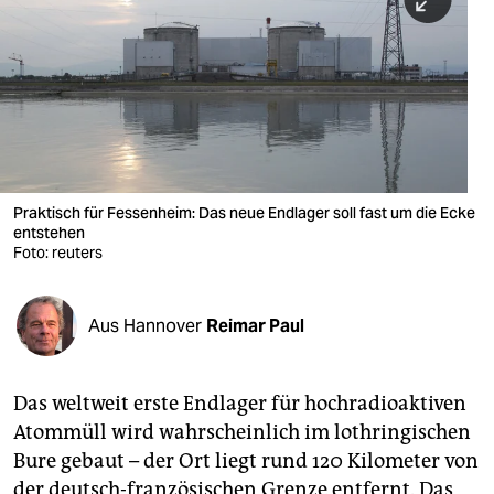
berlin
nord
wahrheit
verlag
verlag
Praktisch für Fessenheim: Das neue Endlager soll fast um die Ecke
entstehen
veranstaltungen
Foto: reuters
shop
fragen & hilfe
Aus Hannover
Reimar Paul
unterstützen
Das weltweit erste Endlager für hochradioaktiven
abo
Atommüll wird wahrscheinlich im lothringischen
genossenschaft
Bure gebaut – der Ort liegt rund 120 Kilometer von
der deutsch-französischen Grenze entfernt. Das