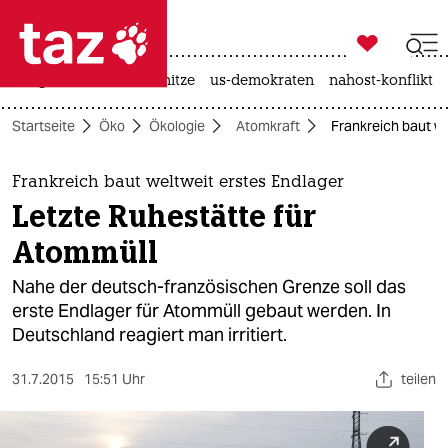

taz zahl ich
krieg in der ukraine
hitze
us-demokraten
nahost-konflikt

taz zahl ich
Startseite
Öko
Ökologie
Atomkraft
Frankreich baut we
taz zahl ich
themen
Frankreich baut weltweit erstes Endlager
Letzte Ruhestätte für
politik
Atommüll
öko
Nahe der deutsch-französischen Grenze soll das
erste Endlager für Atommüll gebaut werden. In
gesellschaft
Deutschland reagiert man irritiert.
kultur
31.7.2015
15:51 Uhr
teilen
sport