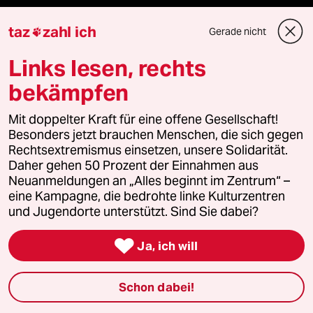
Le Monde diplomatique
taz
zahl ich
Gerade nicht

taz Archiv
Links lesen, rechts
bekämpfen
Mit doppelter Kraft für eine offene Gesellschaft!
Mehr taz Angebote
Besonders jetzt brauchen Menschen, die sich gegen
Rechtsextremismus einsetzen, unsere Solidarität.
Daher gehen 50 Prozent der Einnahmen aus
Reisen
Neuanmeldungen an „Alles beginnt im Zentrum“ –
eine Kampagne, die bedrohte linke Kulturzentren
Kantine
und Jugendorte unterstützt. Sind Sie dabei?
Shop

Ja, ich will
Anzeigen
Schon dabei!