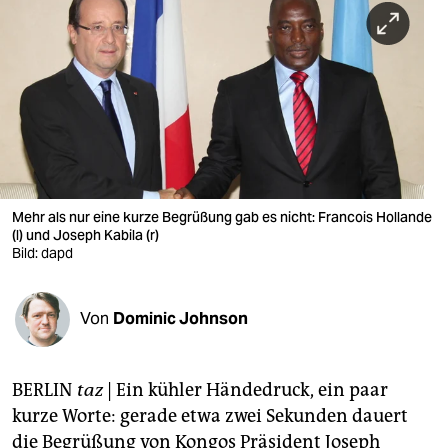
berlin
nord
wahrheit
verlag
verlag
veranstaltungen
Mehr als nur eine kurze Begrüßung gab es nicht: Francois Hollande
(l) und Joseph Kabila (r)
Bild: dapd
shop
fragen & hilfe
Von
Dominic Johnson
unterstützen
abo
BERLIN
taz
| Ein kühler Händedruck, ein paar
genossenschaft
kurze Worte: gerade etwa zwei Sekunden dauert
die Begrüßung von Kongos Präsident Joseph