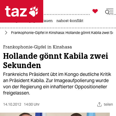

taz zahl ich
hitze
gewalt gegen frauen
nahost-konflikt

taz zahl ich
ka
Frankophonie-Gipfel in Kinshasa: Hollande gönnt Kabila zwei S
taz zahl ich
themen
Frankophonie-Gipfel in Kinshasa
Hollande gönnt Kabila zwei
politik
Sekunden
öko
Frankreichs Präsident übt im Kongo deutliche Kritik
an Präsident Kabila. Zur Imageaufpolierung wurde
gesellschaft
von der Regierung ein inhaftierter Oppositioneller
freigelassen.
kultur
sport
14.10.2012
14:00 Uhr
teilen