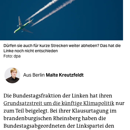
berlin
nord
wahrheit
verlag
Dürfen sie auch für kurze Strecken weiter abheben? Das hat die
Linke noch nicht entschieden
verlag
Foto: dpa
veranstaltungen
shop
Aus Berlin
Malte Kreutzfeldt
fragen & hilfe
Die Bundestagsfraktion der Linken hat ihren
unterstützen
Grundsatzstreit um die künftige Klimapolitik
nur
abo
zum Teil beigelegt. Bei ihrer Klausurtagung im
brandenburgischen Rheinsberg haben die
genossenschaft
Bundestagsabgeordneten der Linkspartei den