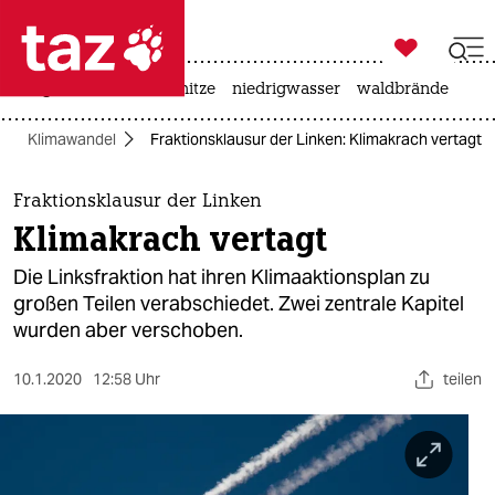

taz zahl ich
krieg in der ukraine
hitze
niedrigwasser
waldbrände

taz zahl ich
Klimawandel
Fraktionsklausur der Linken: Klimakrach vertagt
taz zahl ich
themen
Fraktionsklausur der Linken
Klimakrach vertagt
politik
Die Linksfraktion hat ihren Klimaaktionsplan zu
öko
großen Teilen verabschiedet. Zwei zentrale Kapitel
wurden aber verschoben.
gesellschaft
10.1.2020
12:58 Uhr
teilen
kultur
sport