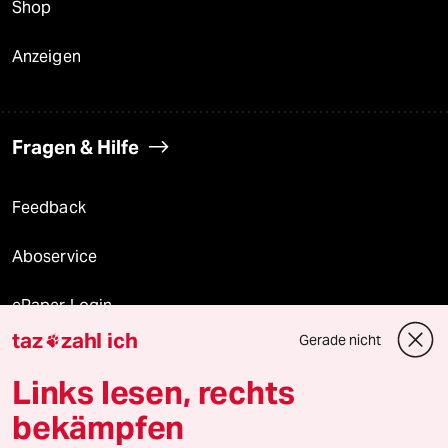
Shop
Anzeigen
Fragen & Hilfe
Feedback
Aboservice
ePaper Login
taz
zahl ich
Gerade nicht

Downloads für Abonnierende
Links lesen, rechts
bekämpfen
© 2026 taz Verlags und Vertriebs GmbH