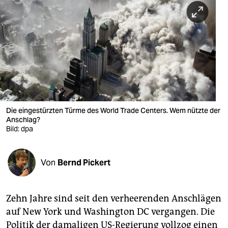
berlin
nord
wahrheit
verlag
verlag
veranstaltungen
Die eingestürzten Türme des World Trade Centers. Wem nützte der
Anschlag?
shop
Bild: dpa
fragen & hilfe
Von
Bernd Pickert
unterstützen
abo
Zehn Jahre sind seit den verheerenden Anschlägen
genossenschaft
auf New York und Washington DC vergangen. Die
Politik der damaligen US-Regierung vollzog einen