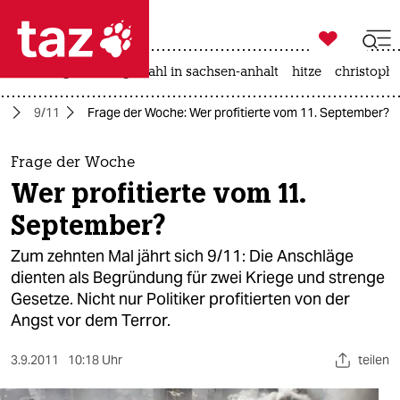

taz zahl ich
iran-krieg
landtagswahl in sachsen-anhalt
hitze
christophe

taz zahl ich
e
9/11
Frage der Woche: Wer profitierte vom 11. September?
taz zahl ich
themen
Frage der Woche
Wer profitierte vom 11.
politik
September?
öko
Zum zehnten Mal jährt sich 9/11: Die Anschläge
dienten als Begründung für zwei Kriege und strenge
gesellschaft
Gesetze. Nicht nur Politiker profitierten von der
Angst vor dem Terror.
kultur
sport
3.9.2011
10:18 Uhr
teilen