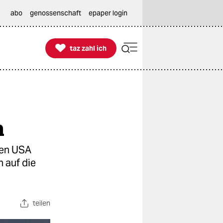
abo
genossenschaft
epaper login

taz zahl ich
taz zahl ich
m
den USA
n auf die
teilen