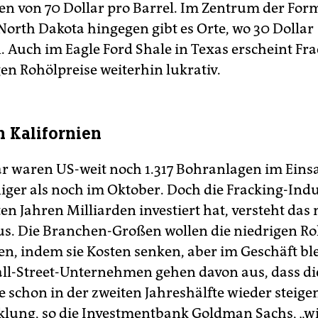
en von 70 Dollar pro Barrel. Im Zentrum der For
North Dakota hingegen gibt es Orte, wo 30 Dollar
. Auch im Eagle Ford Shale in Texas erscheint Fra
en Rohölpreise weiterhin lukrativ.
n Kalifornien
r waren US-weit noch 1.317 Bohranlagen im Einsa
iger als noch im Oktober. Doch die Fracking-Indus
ten Jahren Milliarden investiert hat, versteht das
Aus. Die Branchen-Großen wollen die niedrigen Ro
n, indem sie Kosten senken, aber im Geschäft ble
ll-Street-Unternehmen gehen davon aus, dass di
e schon in der zweiten Jahreshälfte wieder steige
klung, so die Investmentbank Goldman Sachs, „w