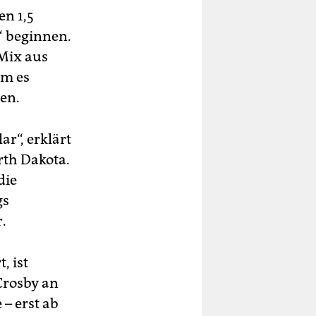
en 1,5
“ beginnen.
Mix aus
um es
en.
r“, erklärt
rth Dakota.
die
gs
.
, ist
Crosby an
 – erst ab