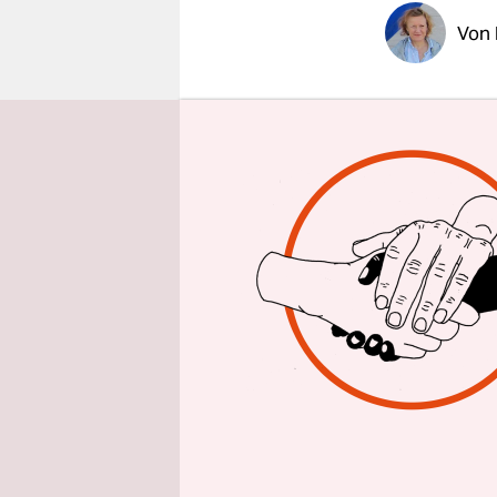
epaper login
Von
NEW YOR
USA ist für
Rohölmarkt
stillgelegt
verlieren.
Und an der
vergangene
mindestens
gelegentli
Dollar pro
den USA wei