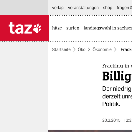
hautnavigation anspringen
hauptinhalt anspringen
footer anspringen
verlag
veranstaltungen
shop
fragen &
hitze
surfen
landtagswahl in sachse

taz zahl ich
taz zahl ich
Startseite
Öko
Ökonomie
Frack
themen
politik
Fracking in
Billi
öko
Der niedri
gesellschaft
derzeit unr
Politik.
kultur
sport
20.2.2015
12:3