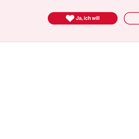
 2013 hat sie Anfang dieses Jahres 9 Millionen Ba

Ja, ich will