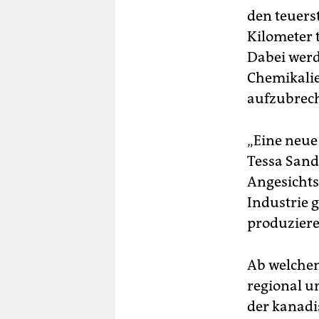
den teuerst
Kilometer 
Dabei wer
Chemikalie
aufzubrech
„Eine neue
Tessa Sand
Angesichts
Industrie 
produziere
Ab welchem
regional u
der kanadis