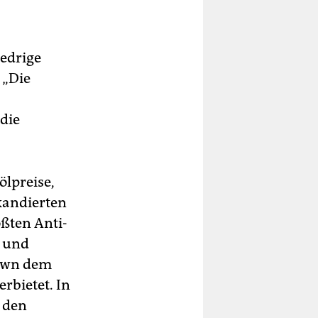
iedrige
 „Die
 die
ölpreise,
skandierten
ßten Anti-
n und
rown dem
rbietet. In
n den