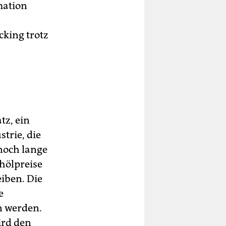
mation
cking trotz
tz, ein
trie, die
 noch lange
hölpreise
iben. Die
e
n werden.
ird den