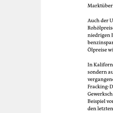
Marktüber
Auch der U
Rohölpreis
niedrigen 
benzinspar
Ölpreise wi
In Kalifor
sondern au
vergangene
Fracking-
Gewerkscha
Beispiel v
den letzte