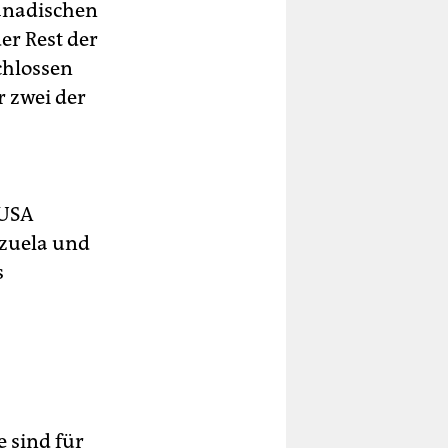
kanadischen
er Rest der
chlossen
 zwei der
 USA
ezuela und
s
e sind für