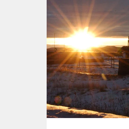
berlin
nord
wahrheit
verlag
verlag
veranstaltungen
shop
fragen & hilfe
unterstützen
abo
genossenschaft