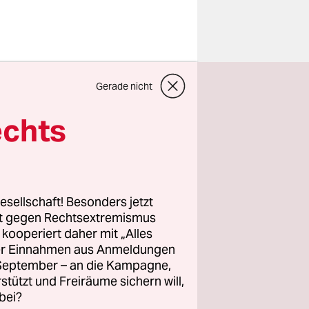
ng in den
Gerade nicht
ranlagen
echts
 Jobs
ss die seit
esellschaft! Besonders jetzt
ch bis
rt gegen Rechtsextremismus
z kooperiert daher mit „Alles
klusive
ller Einnahmen aus Anmeldungen
 bis zu 40
. September – an die Kampagne,
duktion in
rstützt und Freiräume sichern will,
bei?
 Öl am