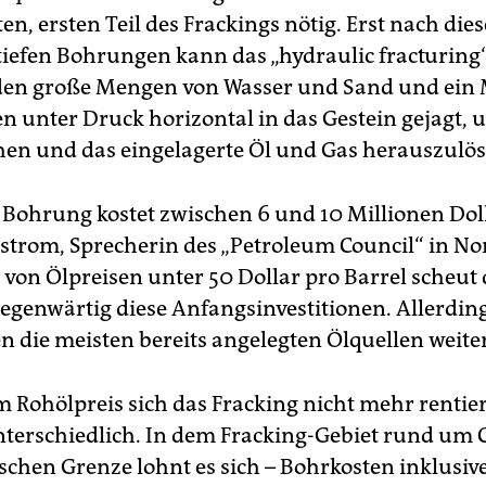
en, ersten Teil des Frackings nötig. Erst nach dies
tiefen Bohrungen kann das „hydraulic fracturing
den große Mengen von Wasser und Sand und ein 
n unter Druck horizontal in das Gestein gejagt, 
en und das eingelagerte Öl und Gas herauszulös
 Bohrung kostet zwischen 6 und 10 Millionen Dolla
strom, Sprecherin des „Petroleum Council“ in No
 von Ölpreisen unter 50 Dollar pro Barrel scheut 
gegenwärtig diese Anfangsinvestitionen. Allerdin
n die meisten bereits angelegten Ölquellen weiter
 Rohölpreis sich das Fracking nicht mehr rentiert
nterschiedlich. In dem Fracking-Gebiet rund um 
chen Grenze lohnt es sich – Bohrkosten inklusive