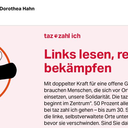
Dorothea Hahn
K
taz
| Der Traum vom schnellen Geld durch Fracki
taz
zahl ich

s Erste vorbei. Dafür hat der Preisverfall auf dem
 gesorgt. Quer durch das Land werden jetzt Boh
Links lesen, r
. Tausende Öl-Arbeiter könnten ihre gut bezahlten
bekämpfen
 Wall Street prognostizieren Investmentbanker, da
Mit doppelter Kraft für eine offene G
m Juli um die Hälfte gesunkenen Rohölpreise no
brauchen Menschen, die sich vor O
einsetzen, unsere Solidarität. Die ta
 zur Jahresmitte „beweglich“ bleiben werden. In
beginnt im Zentrum“. 50 Prozent a
cher Sprünge nach oben, aber auch mit Tiefen von
bei taz zahl ich gehen – bis zum 30
 Barrel. Paradoxerweise steigt dennoch die Ölpro
die linke, selbstverwaltete Orte unte
bevor sie verschwinden. Sind Sie da
ter. Statt 7 Millionen täglich geförderten Barrel