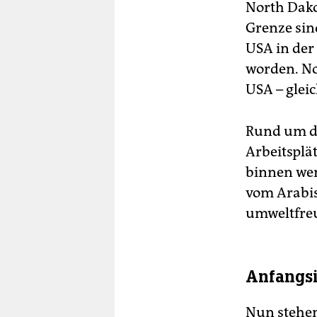
North Dako
Grenze sin
USA in der
worden. N
USA – glei
Rund um di
Arbeitsplä
binnen wen
vom Arabis
umweltfreu
Anfangsi
Nun stehen 