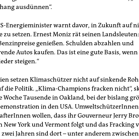
hang ausdünnen“.
S-Energieminister warnt davor, in Zukunft auf n
e zu setzen. Ernest Moniz rät seinen Landsleuten:
Benzinpreise genießen. Schulden abzahlen und
ende Autos kaufen. Das ist eine gute Basis, wenn
eder steigen.“
nien setzen Klimaschützer nicht auf sinkende Roh
f die Politik. „Klima-Champions fracken nicht“, 
 Woche Tausende in Oakland, bei der bislang grö
Demonstration in den USA. UmweltschützerInne
fterInnen wollen, dass ihr Gouverneur Jerry B
on New York und Vermont folgt und das Fracking ve
n zwei Jahren sind dort – unter anderem zwische