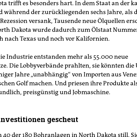
ta trifft es besonders hart. In dem Staat an der 
d während der zurückliegenden sechs Jahre, als d
 Rezession versank, Tausende neue Ölquellen ers
orth Dakota wurde dadurch zum Ölstaat Nummer
ch nach Texas und noch vor Kalifornien.
e Industrie entstanden mehr als 55.000 neue
tze. Die Lobbyverbände prahlten, sie könnten die
iger Jahre „unabhängig“ von Importen aus Ven
chen Golf machen. Und priesen ihre Produkte al
ndlich, preisgünstig und Jobmaschine.
nvestitionen gescheut
40 der 180 Bohranlagen in North Dakota still. Si