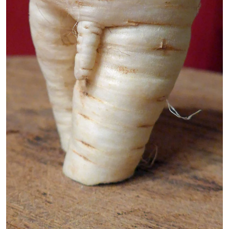
berlin
nord
wahrheit
verlag
verlag
veranstaltungen
shop
fragen & hilfe
unterstützen
abo
genossenschaft