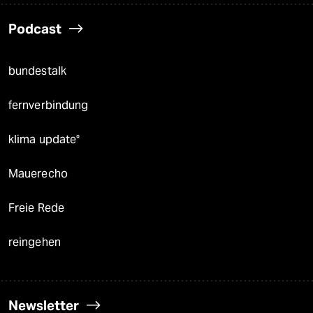
Podcast
bundestalk
fernverbindung
klima update°
Mauerecho
Freie Rede
reingehen
Newsletter