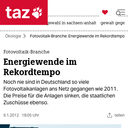

taz zahl ich
hitze
surfen
landtagswahl in sachsen-anhalt
gewalt gegen

taz zahl ich
Ökologie
Fotovoltaik-Branche: Energiewende im Rekordtempo
taz zahl ich
themen
Fotovoltaik-Branche
Energiewende im
politik
Rekordtempo
öko
Noch nie sind in Deutschland so viele
Fotovoltaikanlagen ans Netz gegangen wie 2011.
gesellschaft
Die Preise für die Anlagen sinken, die staatlichen
Zuschüsse ebenso.
kultur
sport
9.1.2012
18:05 Uhr
teilen