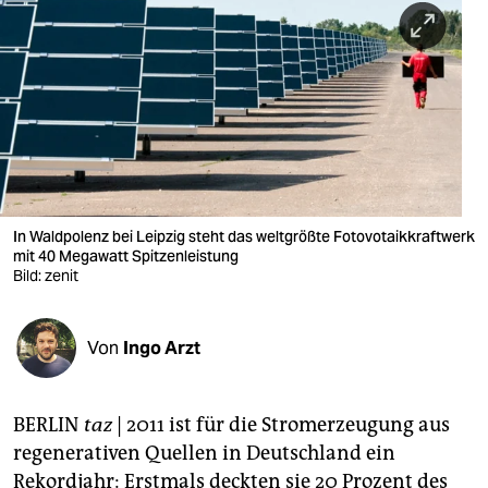
berlin
nord
wahrheit
verlag
verlag
veranstaltungen
In Waldpolenz bei Leipzig steht das weltgrößte Fotovotaikkraftwerk
mit 40 Megawatt Spitzenleistung
shop
Bild: zenit
fragen & hilfe
Von
Ingo Arzt
unterstützen
abo
BERLIN
taz
| 2011 ist für die Stromerzeugung aus
genossenschaft
regenerativen Quellen in Deutschland ein
Rekordjahr: Erstmals deckten sie 20 Prozent des