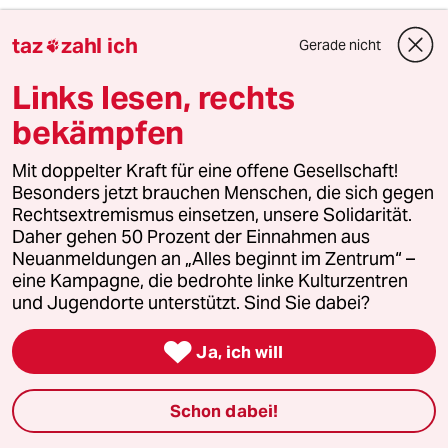
taz
zahl ich
Gerade nicht

6
Was tun gegen den Energiewende-Rollback?
Links lesen, rechts
Der Urknall
bekämpfen
taz
Mit doppelter Kraft für eine offene Gesellschaft!

Besonders jetzt brauchen Menschen, die sich gegen
Rechtsextremismus einsetzen, unsere Solidarität.
Daher gehen 50 Prozent der Einnahmen aus
Folgen Sie uns
Neuanmeldungen an „Alles beginnt im Zentrum“ –
eine Kampagne, die bedrohte linke Kulturzentren
und Jugendorte unterstützt. Sind Sie dabei?
Ressorts

Ja, ich will
Politik
Schon dabei!
Öko