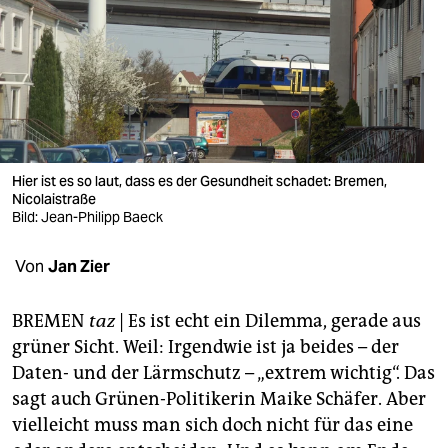
berlin
nord
wahrheit
verlag
verlag
Hier ist es so laut, dass es der Gesundheit schadet: Bremen,
Nicolaistraße
veranstaltungen
Bild: Jean-Philipp Baeck
shop
Von
Jan Zier
fragen & hilfe
BREMEN
taz
| Es ist echt ein Dilemma, gerade aus
unterstützen
grüner Sicht. Weil: Irgendwie ist ja beides – der
Daten- und der Lärmschutz – „extrem wichtig“. Das
abo
sagt auch Grünen-Politikerin Maike Schäfer. Aber
genossenschaft
vielleicht muss man sich doch nicht für das eine