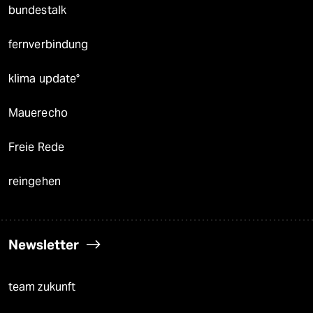
bundestalk
fernverbindung
klima update°
Mauerecho
Freie Rede
reingehen
Newsletter
team zukunft