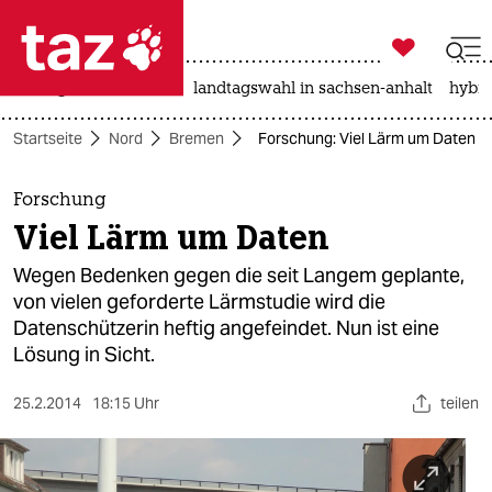

taz zahl ich
niedrigwasser
rente
landtagswahl in sachsen-anhalt
hybri

taz zahl ich
Startseite
Nord
Bremen
Forschung: Viel Lärm um Daten
taz zahl ich
themen
Forschung
Viel Lärm um Daten
politik
Wegen Bedenken gegen die seit Langem geplante,
öko
von vielen geforderte Lärmstudie wird die
Datenschützerin heftig angefeindet. Nun ist eine
gesellschaft
Lösung in Sicht.
kultur
25.2.2014
18:15 Uhr
teilen
sport