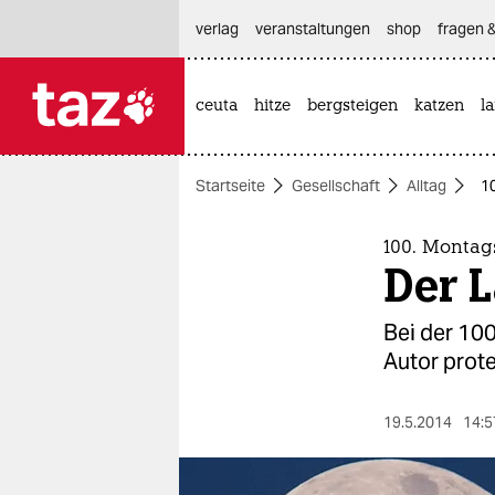
hautnavigation anspringen
hauptinhalt anspringen
footer anspringen
verlag
veranstaltungen
shop
fragen &
ceuta
hitze
bergsteigen
katzen
l

taz zahl ich
taz zahl ich
Startseite
Gesellschaft
Alltag
1
themen
politik
100. Montag
Der 
öko
Bei der 10
gesellschaft
Autor prote
kultur
19.5.2014
14:5
sport