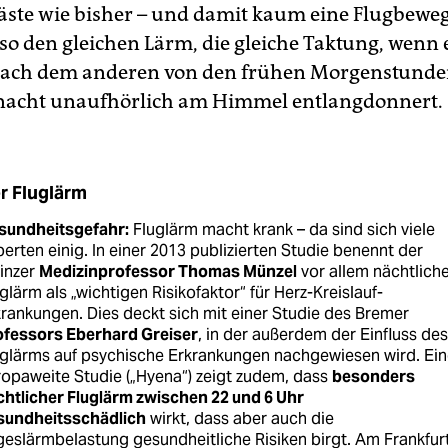
gäste wie bisher – und damit kaum eine Flugbew
lso den gleichen Lärm, die gleiche Taktung, wenn 
ach dem anderen von den frühen Morgenstunden
nacht unaufhörlich am Himmel entlangdonnert.
r Fluglärm
sundheitsgefahr:
Fluglärm macht krank – da sind sich viele
erten einig. In einer 2013 publizierten Studie benennt der
inzer
Medizinprofessor Thomas Münzel
vor allem nächtlich
glärm als „wichtigen Risikofaktor“ für Herz-Kreislauf-
rankungen. Dies deckt sich mit einer Studie des Bremer
ofessors Eberhard Greiser
, in der außerdem der Einfluss des
uglärms auf psychische Erkrankungen nachgewiesen wird. Ein
opaweite Studie („Hyena“) zeigt zudem, dass
besonders
htlicher Fluglärm zwischen 22 und 6 Uhr
sundheitsschädlich
wirkt, dass aber auch die
eslärmbelastung gesundheitliche Risiken birgt. Am Frankfur