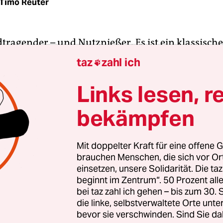
Timo Reuter
dtragender – und Nutznießer. Es ist ein klassische
uss ich, weil ich die Auswirkungen von etwas krit
taz
zahl ich

essen Vorzüge verzichten? Darf ich mich über Fl
 und gleichzeitig in den Urlaub fliegen?
Links lesen, r
bekämpfen
h ein kollektives Dilemma, zumindest für die unzä
n, über deren Häusern sich die Lärmschneisen de
hen – und die gleichzeitig entweder in puncto Mob
Mit doppelter Kraft für eine offene G
brauchen Menschen, die sich vor O
 vom Flughafen profitieren. Oder, weil sie im Wi
einsetzen, unsere Solidarität. Die ta
essen. So weit reichen die Verstrickungen in unse
beginnt im Zentrum“. 50 Prozent a
ten Welt.
bei taz zahl ich gehen – bis zum 30
die linke, selbstverwaltete Orte unte
bevor sie verschwinden. Sind Sie da