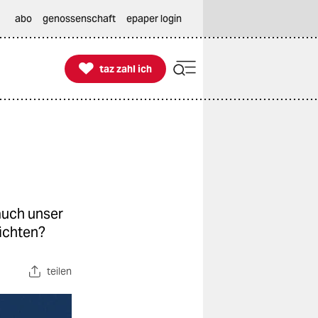
abo
genossenschaft
epaper login

taz zahl ich
taz zahl ich
auch unser
zichten?
teilen