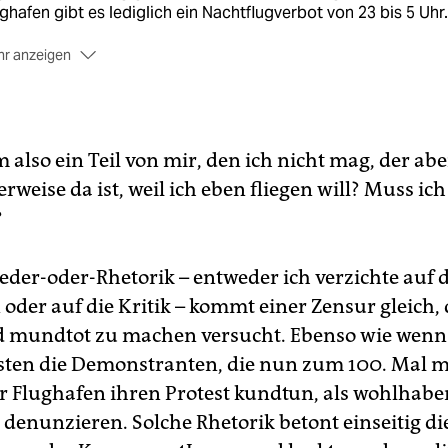
ghafen gibt es lediglich ein Nachtflugverbot von 23 bis 5 Uhr.
r anzeigen
monstrationen:
Die Proteste gegen den Flughafen haben in
nkfurt eine lange Tradition. Bereits
Anfang der 1980er Jahre
 es heftige Auseinandersetzungen über die Startbahn West, 
en Verlauf es zu Massendemos und Polizeigewalt kam. Die
m also ein Teil von mir, den ich nicht mag, der ab
teste fanden ein trauriges wie
jähes Ende, als 1987
zwei
izeibeamte während einer Demonstration dem Angriff mit ei
weise da ist, weil ich eben fliegen will? Muss ich
tole erlagen. Seit die neue Landebahn Nordwest
im Herbst 2
?
tiggestellt wurde, wird wieder – gesittet, aber lautstark –
monstriert. Fast jeden Montagabend kommen Tausende zum
nkfurter Flughafen, um dort gegen die Lärmbelastung zu
eder-oder-Rhetorik – entweder ich verzichte auf 
testieren. Infos unter:
flughafen-bi.de
.
oder auf die Kritik – kommt einer Zensur gleich, 
d mundtot zu machen versucht. Ebenso wie wenn
sten die Demonstranten, die nun zum 100. Mal 
r Flughafen ihren Protest kundtun, als wohlhab
denunzieren. Solche Rhetorik betont einseitig di