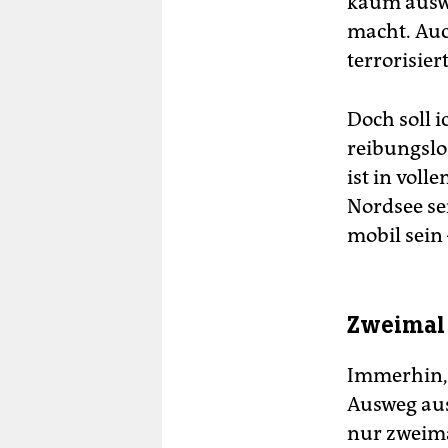
kaum auswe
macht. Auc
terrorisiert
Doch soll i
reibungslo
ist in voll
Nordsee sei
mobil sein 
Zweimal p
Immerhin, i
Ausweg aus
nur zweima