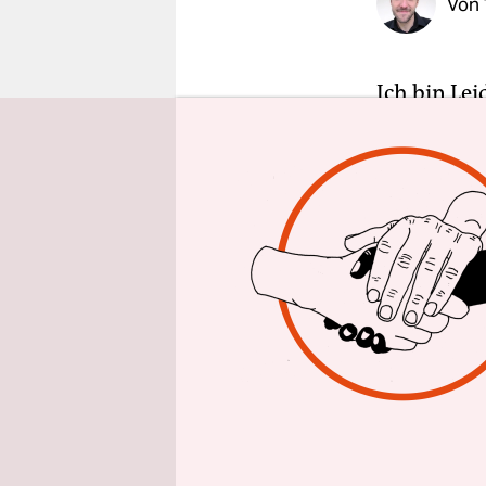
Von
epaper login
Ich bin Lei
Dilemma: M
auch auf d
beschweren
Es ist auc
Betroffene
entlangzie
ökonomisch
Erdbeeren 
globalisier