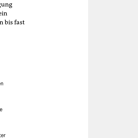
egung
ein
 bis fast
en
e
ter