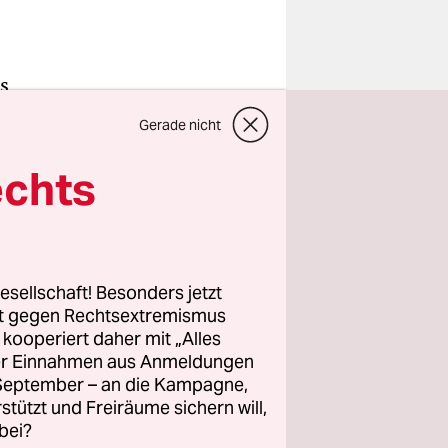
s
isiere,
Gerade nicht
uglärm
echts
hligen
r Republik
ilität oder
esellschaft! Besonders jetzt
rt gegen Rechtsextremismus
nter gerne
z kooperiert daher mit „Alles
rer
ller Einnahmen aus Anmeldungen
. September – an die Kampagne,
rstützt und Freiräume sichern will,
bei?