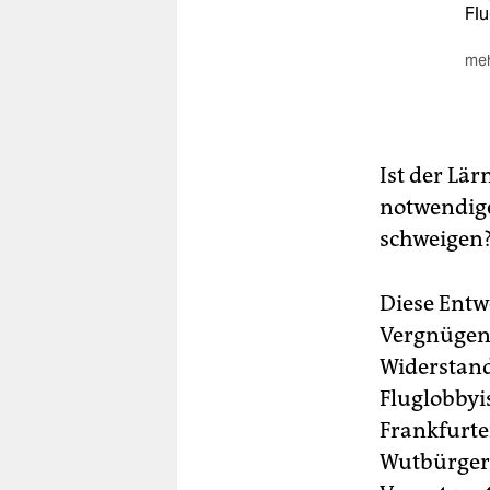
Flu
meh
De
Fra
gab
der
Ist der Lär
Pro
Pol
notwendiger
Pis
schweigen
fer
de
Fra
Diese Entw
pro
Vergnügen 
Widerstan
Fluglobbyi
Frankfurte
Wutbürger 