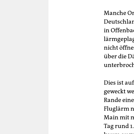
Manche Ort
Deutschlan
in Offenba
lärmgepla
nicht öffn
über die D
unterbroc
Dies ist a
geweckt we
Rande eine
Fluglärm n
Main mit m
Tag rund 1