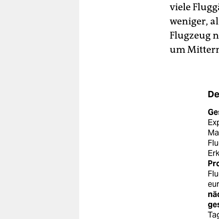
viele Flug
weniger, a
Flugzeug n
um Mitter
De
Ge
Exp
Ma
Flu
Erk
Pr
Fl
eur
näc
ge
Tag