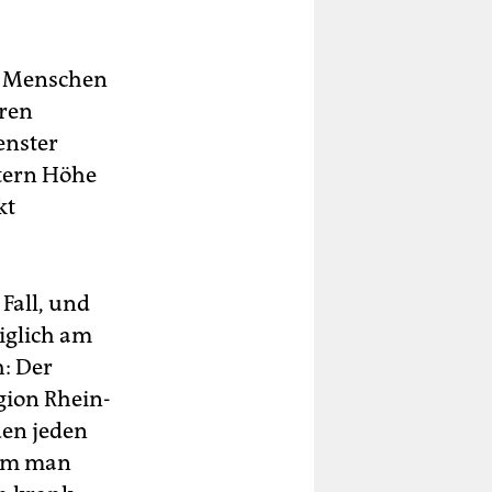
e Menschen
eren
enster
etern Höhe
kt
Fall, und
iglich am
h: Der
gion Rhein-
den jeden
dem man