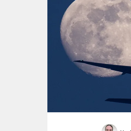
berlin
nord
wahrheit
verlag
verlag
veranstaltungen
shop
fragen & hilfe
unterstützen
abo
genossenschaft