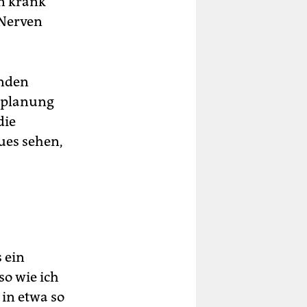
n krank
 Nerven
unden
splanung
die
eues sehen,
 ein
o wie ich
 in etwa so