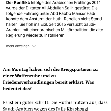
Der Konflikt:
Infolge des Arabischen Frühlings 2011
wurde der Diktator Ali Abdullah Salih gestürzt. Die
folgende Führung unter Abd Rabbo Mansur Hadi
konnte dem Ansturm der Huthi-Rebellen nicht Stand
halten. Sie floh ins Exil. Seit 2015 versucht Saudi-
Arabien, mit einer arabischen Militärkoalition die alte
Regierung wieder zu installieren.
mehr anzeigen
Die Kriegsparteien:
Die Huthis werden vom Iran
unterstützt, die Hadi-Regierung von der
Militärkoalition und ihren westlichen Verbündeten.
Am Montag haben sich die Kriegsparteien zu
Die Friedensgespräche:
Am Montag erklärten sich
einer Waffenruhe und zu
beide Parteien zu einer Waffenruhe und
Friedensverhandlungen bereit erklärt. Was
Verhandlungen bereit. Der UN-Sondergesandte
Martin Griffith hatte sich darum bemüht. Die letzte
bedeutet das?
Runde in Genf war im September gescheitert. Die
Gespräche sollen in Schweden geführt werden.
(hag)
Es ist ein guter Schritt. Die Huthis nutzen aus, dass
Saudi-Arabien wegen des Falls Khashoggi