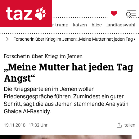

taz zahl ich
bergsteigen
usa unter trump
katzen
hitze
landtagswahl i

taz zahl ich
st
Forscherin über Krieg im Jemen: „Meine Mutter hat jeden Tag An
taz zahl ich
themen
Forscherin über Krieg im Jemen
„Meine Mutter hat jeden Tag
politik
Angst“
öko
Die Kriegsparteien im Jemen wollen
Friedensgespräche führen. Zumindest ein guter
gesellschaft
Schritt, sagt die aus Jemen stammende Analystin
Ghaida Al-Rashidy.
kultur
sport
19.11.2018
17:32 Uhr
teilen