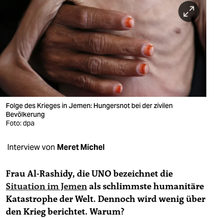
berlin
nord
wahrheit
verlag
verlag
veranstaltungen
Folge des Krieges in Jemen: Hungersnot bei der zivilen
Bevölkerung
Foto: dpa
shop
fragen & hilfe
Interview von
Meret Michel
unterstützen
Frau Al-Rashidy, die UNO bezeichnet die
abo
Situation im Jemen
als schlimmste humanitäre
Katastrophe der Welt. Dennoch wird wenig über
genossenschaft
den Krieg berichtet. Warum?