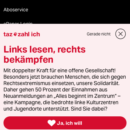
Aboservice
ePaper Login
taz
zahl ich
Gerade nicht

Downloads für Abonnierende
Links lesen, rechts
bekämpfen
© 2026 taz Verlags und Vertriebs GmbH
Mit doppelter Kraft für eine offene Gesellschaft!
Alle Rechte vorbehalten. Bei rechtlichen Fragen oder für Genehmigungen
wenden Sie sich bitte an
lizenzen@taz.de
Besonders jetzt brauchen Menschen, die sich gegen
Rechtsextremismus einsetzen, unsere Solidarität.
Daher gehen 50 Prozent der Einnahmen aus
Feedback
Redaktionsstatut
Kommune-Richtlinien
KI-
Neuanmeldungen an „Alles beginnt im Zentrum“ –
eine Kampagne, die bedrohte linke Kulturzentren
Leitlinie
Informant
Datenschutz
Impressum
AGB
und Jugendorte unterstützt. Sind Sie dabei?
Seitenwende
Einwilligungen widerrufen (Ads)

Ja, ich will