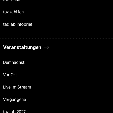
taz zahl ich
taz lab Infobrief
Veranstaltungen
Demnächst
Vor Ort
Live im Stream
Vergangene
taz lab 2027