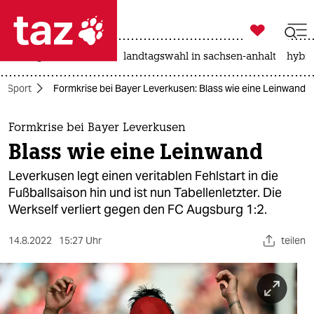

taz zahl ich
niedrigwasser
rente
landtagswahl in sachsen-anhalt
hybri

taz zahl ich
Sport
Formkrise bei Bayer Leverkusen: Blass wie eine Leinwand
taz zahl ich
themen
Formkrise bei Bayer Leverkusen
Blass wie eine Leinwand
politik
Leverkusen legt einen veritablen Fehlstart in die
öko
Fußballsaison hin und ist nun Tabellenletzter. Die
Werkself verliert gegen den FC Augsburg 1:2.
gesellschaft
14.8.2022
15:27 Uhr
teilen
kultur
sport