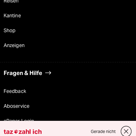
Reisen
Kantine
Shop
Anzeigen
Fragen & Hilfe
Feedback
Aboservice
ePaper Login
taz
zahl ich
Gerade nicht

Downloads für Abonnierende