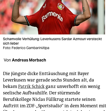
berlin
nord
wahrheit
verlag
Schamvolle Verhüllung: Leverkusens Sardar Azmoun versteckt
verlag
sich lieber
Foto: Federico Gambarini/dpa
veranstaltungen
Von
Andreas Morbach
shop
fragen & hilfe
Die jüngste dicke Enttäuschung mit Bayer
Leverkusen war gerade sechs Stunden alt, da
unterstützen
bekam
Patrik Schick
ganz unverhofft ein wenig
abo
seelische Aufbauhilfe. Der stürmende
Berufskollege Niclas Füllkrug startete seinen
genossenschaft
Auftritt im ZDF-„Sportstudio“ in dem Moment mit