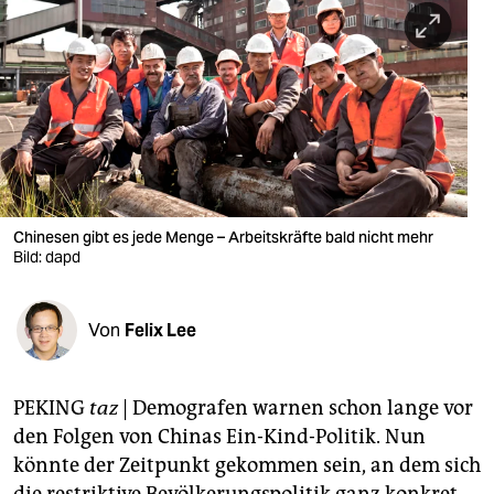
berlin
nord
wahrheit
verlag
verlag
veranstaltungen
Chinesen gibt es jede Menge – Arbeitskräfte bald nicht mehr
Bild: dapd
shop
fragen & hilfe
Von
Felix Lee
unterstützen
PEKING
taz
| Demografen warnen schon lange vor
abo
den Folgen von Chinas Ein-Kind-Politik. Nun
genossenschaft
könnte der Zeitpunkt gekommen sein, an dem sich