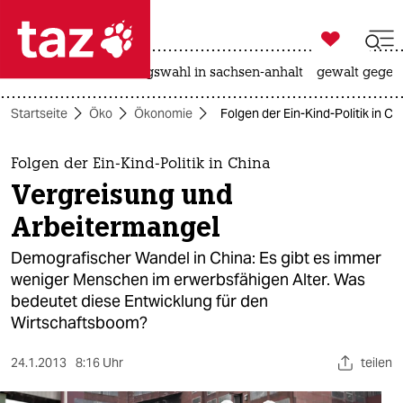

taz zahl ich
hitze
surfen
landtagswahl in sachsen-anhalt
gewalt gegen

taz zahl ich
Startseite
Öko
Ökonomie
Folgen der Ein-Kind-Politik in C
taz zahl ich
themen
Folgen der Ein-Kind-Politik in China
Vergreisung und
politik
Arbeitermangel
öko
Demografischer Wandel in China: Es gibt es immer
weniger Menschen im erwerbsfähigen Alter. Was
gesellschaft
bedeutet diese Entwicklung für den
Wirtschaftsboom?
kultur
sport
24.1.2013
8:16 Uhr
teilen