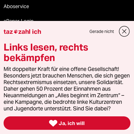
Aboservice
ePaper Login
taz
zahl ich
Gerade nicht

Downloads für Abonnierende
Links lesen, rechts
bekämpfen
© 2026 taz Verlags und Vertriebs GmbH
Alle Rechte vorbehalten. Bei rechtlichen Fragen oder für Genehmigungen
Mit doppelter Kraft für eine offene Gesellschaft!
wenden Sie sich bitte an
lizenzen@taz.de
Besonders jetzt brauchen Menschen, die sich gegen
Rechtsextremismus einsetzen, unsere Solidarität.
Daher gehen 50 Prozent der Einnahmen aus
Feedback
Redaktionsstatut
Kommune-Richtlinien
KI-
Neuanmeldungen an „Alles beginnt im Zentrum“ –
eine Kampagne, die bedrohte linke Kulturzentren
Leitlinie
Informant
Datenschutz
Impressum
AGB
und Jugendorte unterstützt. Sind Sie dabei?
Seitenwende
Einwilligungen widerrufen (Ads)

Ja, ich will