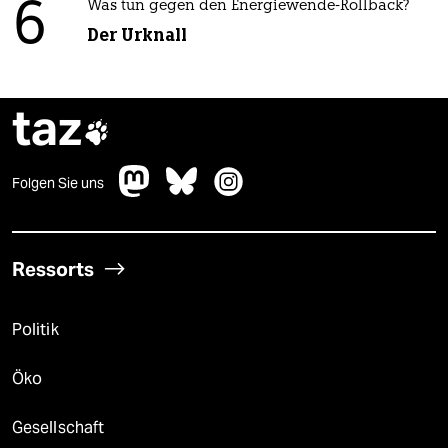
6
Was tun gegen den Energiewende-Rollback?
Der Urknall
taz

Folgen Sie uns
Ressorts
Politik
Öko
Gesellschaft