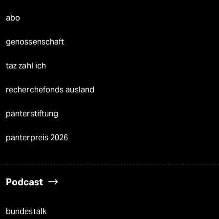
abo
genossenschaft
taz zahl ich
recherchefonds ausland
panterstiftung
panterpreis 2026
Podcast
bundestalk