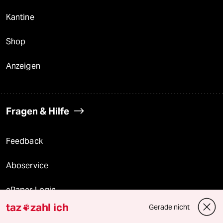
Kantine
Shop
Anzeigen
Fragen & Hilfe
Feedback
Aboservice
ePaper Login
taz
zahl ich
Gerade nicht

Downloads für Abonnierende