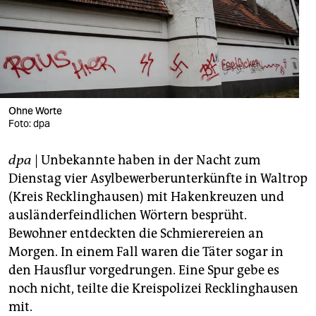
berlin
nord
wahrheit
verlag
Ohne Worte
Foto: dpa
verlag
veranstaltungen
dpa
| Unbekannte haben in der Nacht zum
Dienstag vier Asylbewerberunterkünfte in Waltrop
shop
(Kreis Recklinghausen) mit Hakenkreuzen und
fragen & hilfe
ausländerfeindlichen Wörtern besprüht.
Bewohner entdeckten die Schmierereien an
unterstützen
Morgen. In einem Fall waren die Täter sogar in
abo
den Hausflur vorgedrungen. Eine Spur gebe es
noch nicht, teilte die Kreispolizei Recklinghausen
genossenschaft
mit.