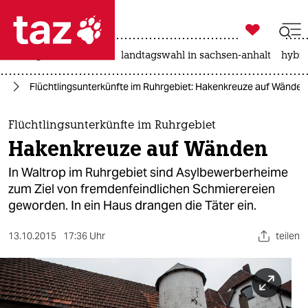

taz zahl ich
niedrigwasser
rente
landtagswahl in sachsen-anhalt
hybri

taz zahl ich
ht
Flüchtlingsunterkünfte im Ruhrgebiet: Hakenkreuze auf Wänden
taz zahl ich
themen
Flüchtlingsunterkünfte im Ruhrgebiet
Hakenkreuze auf Wänden
politik
In Waltrop im Ruhrgebiet sind Asylbewerberheime
öko
zum Ziel von fremdenfeindlichen Schmierereien
geworden. In ein Haus drangen die Täter ein.
gesellschaft
13.10.2015
17:36 Uhr
teilen
kultur
sport