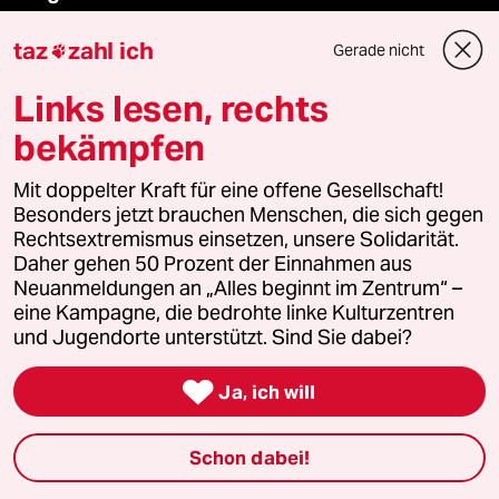
taz
zahl ich
Gerade nicht

Feedback
Links lesen, rechts
Aboservice
bekämpfen
ePaper Login
Mit doppelter Kraft für eine offene Gesellschaft!
Besonders jetzt brauchen Menschen, die sich gegen
Downloads für Abonnierende
Rechtsextremismus einsetzen, unsere Solidarität.
Daher gehen 50 Prozent der Einnahmen aus
Neuanmeldungen an „Alles beginnt im Zentrum“ –
eine Kampagne, die bedrohte linke Kulturzentren
© 2026 taz Verlags und Vertriebs GmbH
und Jugendorte unterstützt. Sind Sie dabei?
Alle Rechte vorbehalten. Bei rechtlichen Fragen oder für Genehmigungen
wenden Sie sich bitte an
lizenzen@taz.de

Ja, ich will
Feedback
Redaktionsstatut
Kommune-Richtlinien
KI-
Schon dabei!
Leitlinie
Informant
Datenschutz
Impressum
AGB