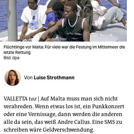
berlin
nord
wahrheit
verlag
Flüchtlinge vor Malta: Für viele war die Festung im Mittelmeer die
verlag
letzte Rettung
Bild: dpa
veranstaltungen
shop
Von
Luise Strothmann
fragen & hilfe
VALLETTA
taz
| Auf Malta muss man sich nicht
unterstützen
verabreden. Wenn etwas los ist, ein Punkkonzert
abo
oder eine Vernissage, dann werden die anderen
alle da sein, das weiß Andre Callus. Eine SMS zu
genossenschaft
schreiben wäre Geldverschwendung.