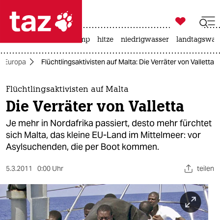

taz zahl ich
katzen
usa unter trump
hitze
niedrigwasser
landtagswahl

taz zahl ich
Europa
Flüchtlingsaktivisten auf Malta: Die Verräter von Valletta
taz zahl ich
themen
Flüchtlingsaktivisten auf Malta
Die Verräter von Valletta
politik
Je mehr in Nordafrika passiert, desto mehr fürchtet
öko
sich Malta, das kleine EU-Land im Mittelmeer: vor
Asylsuchenden, die per Boot kommen.
gesellschaft
5.3.2011
0:00 Uhr
teilen
kultur
sport