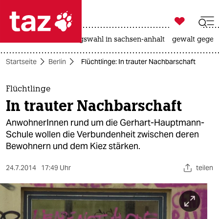

taz zahl ich
hitze
surfen
landtagswahl in sachsen-anhalt
gewalt gegen

taz zahl ich
Startseite
Berlin
Flüchtlinge: In trauter Nachbarschaft
taz zahl ich
themen
Flüchtlinge
In trauter Nachbarschaft
politik
AnwohnerInnen rund um die Gerhart-Hauptmann-
öko
Schule wollen die Verbundenheit zwischen deren
Bewohnern und dem Kiez stärken.
gesellschaft
24.7.2014
17:49 Uhr
teilen
kultur
sport