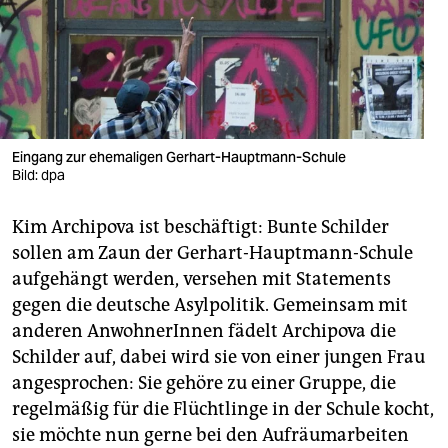
berlin
nord
wahrheit
verlag
Eingang zur ehemaligen Gerhart-Hauptmann-Schule
verlag
Bild: dpa
veranstaltungen
Kim Archipova ist beschäftigt: Bunte Schilder
sollen am Zaun der Gerhart-Hauptmann-Schule
shop
aufgehängt werden, versehen mit Statements
fragen & hilfe
gegen die deutsche Asylpolitik. Gemeinsam mit
anderen AnwohnerInnen fädelt Archipova die
unterstützen
Schilder auf, dabei wird sie von einer jungen Frau
abo
angesprochen: Sie gehöre zu einer Gruppe, die
regelmäßig für die Flüchtlinge in der Schule kocht,
genossenschaft
sie möchte nun gerne bei den Aufräumarbeiten