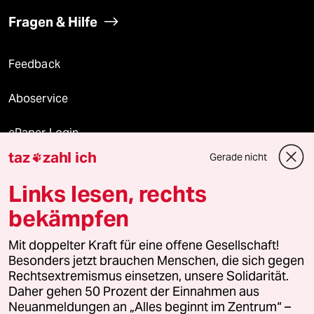
Fragen & Hilfe
Feedback
Aboservice
ePaper Login
taz
zahl ich
Gerade nicht

Downloads für Abonnierende
Links lesen, rechts
bekämpfen
© 2026 taz Verlags und Vertriebs GmbH
Alle Rechte vorbehalten. Bei rechtlichen Fragen oder für Genehmigungen
Mit doppelter Kraft für eine offene Gesellschaft!
wenden Sie sich bitte an
lizenzen@taz.de
Besonders jetzt brauchen Menschen, die sich gegen
Rechtsextremismus einsetzen, unsere Solidarität.
Daher gehen 50 Prozent der Einnahmen aus
Feedback
Redaktionsstatut
Kommune-Richtlinien
KI-
Neuanmeldungen an „Alles beginnt im Zentrum“ –