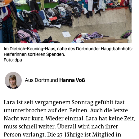
berlin
nord
wahrheit
verlag
Im Dietrich-Keuning-Haus, nahe des Dortmunder Hauptbahnhofs:
Helferinnen sortieren Spenden.
verlag
Foto: dpa
veranstaltungen
shop
Aus Dortmund
Hanna Voß
fragen & hilfe
Lara ist seit vergangenem Sonntag gefühlt fast
unterstützen
ununterbrochen auf den Beinen. Auch die letzte
abo
Nacht war kurz. Wieder einmal. Lara hat keine Zeit,
muss schnell weiter. Überall wird nach ihrer
genossenschaft
Person verlangt. Die 27-Jährige ist Mitglied in