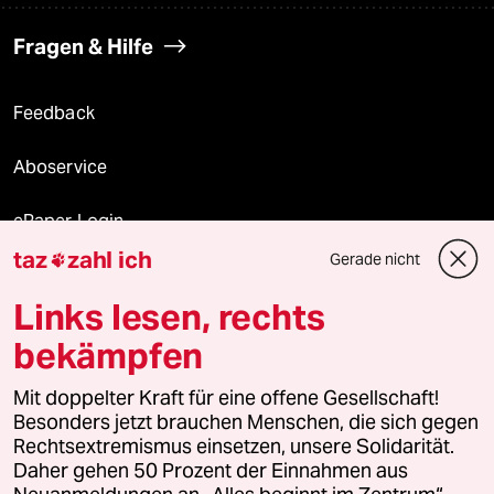
Fragen & Hilfe
Feedback
Aboservice
ePaper Login
taz
zahl ich
Gerade nicht

Downloads für Abonnierende
Links lesen, rechts
bekämpfen
© 2026 taz Verlags und Vertriebs GmbH
Mit doppelter Kraft für eine offene Gesellschaft!
Alle Rechte vorbehalten. Bei rechtlichen Fragen oder für Genehmigungen
wenden Sie sich bitte an
lizenzen@taz.de
Besonders jetzt brauchen Menschen, die sich gegen
Rechtsextremismus einsetzen, unsere Solidarität.
Daher gehen 50 Prozent der Einnahmen aus
Feedback
Redaktionsstatut
Kommune-Richtlinien
KI-