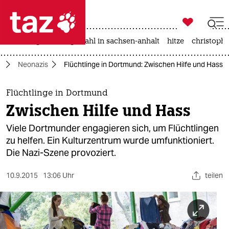

taz zahl ich
iran-krieg
landtagswahl in sachsen-anhalt
hitze
christophe

taz zahl ich
g
Neonazis
Flüchtlinge in Dortmund: Zwischen Hilfe und Hass
taz zahl ich
themen
Flüchtlinge in Dortmund
Zwischen Hilfe und Hass
politik
Viele Dortmunder engagieren sich, um Flüchtlingen
öko
zu helfen. Ein Kulturzentrum wurde umfunktioniert.
Die Nazi-Szene provoziert.
gesellschaft
10.9.2015
13:06 Uhr
teilen
kultur
sport