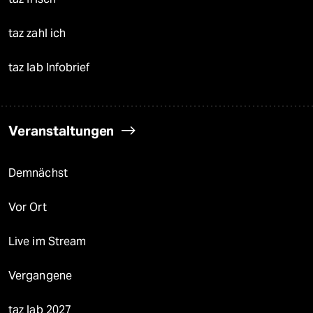
taz zahl ich
taz lab Infobrief
Veranstaltungen
Demnächst
Vor Ort
Live im Stream
Vergangene
taz lab 2027