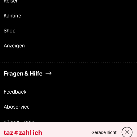
Reisen
Kantine
Shop
Anzeigen
Fragen & Hilfe
Feedback
Aboservice
ePaper Login
taz
zahl ich
Gerade nicht

Downloads für Abonnierende