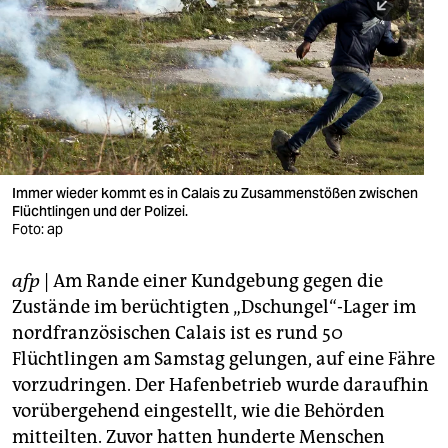
berlin
nord
wahrheit
verlag
verlag
Immer wieder kommt es in Calais zu Zusammenstößen zwischen
Flüchtlingen und der Polizei.
veranstaltungen
Foto: ap
shop
afp
| Am Rande einer Kundgebung gegen die
fragen & hilfe
Zustände im berüchtigten „Dschungel“-Lager im
unterstützen
nordfranzösischen Calais ist es rund 50
Flüchtlingen am Samstag gelungen, auf eine Fähre
abo
vorzudringen. Der Hafenbetrieb wurde daraufhin
vorübergehend eingestellt, wie die Behörden
genossenschaft
mitteilten. Zuvor hatten hunderte Menschen