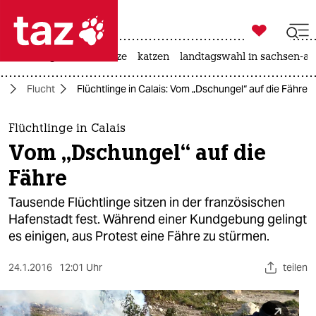

taz zahl ich
iran-krieg
ceuta
hitze
katzen
landtagswahl in sachsen-an

taz zahl ich
a
Flucht
Flüchtlinge in Calais: Vom „Dschungel“ auf die Fähre
taz zahl ich
themen
Flüchtlinge in Calais
Vom „Dschungel“ auf die
politik
Fähre
öko
Tausende Flüchtlinge sitzen in der französischen
Hafenstadt fest. Während einer Kundgebung gelingt
gesellschaft
es einigen, aus Protest eine Fähre zu stürmen.
kultur
24.1.2016
12:01 Uhr
teilen
sport