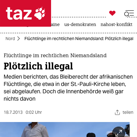

taz zahl ich
hitze
krieg in der ukraine
us-demokraten
nahost-konflikt

taz zahl ich
Nord
Flüchtlinge im rechtlichen Niemandsland: Plötzlich illegal
taz zahl ich
themen
Flüchtlinge im rechtlichen Niemandsland
Plötzlich illegal
politik
Medien berichten, das Bleiberecht der afrikanischen
öko
Flüchtlinge, die etwa in der St.-Pauli-Kirche leben,
sei abgelaufen. Doch die Innenbehörde weiß gar
gesellschaft
nichts davon
kultur
18.7.2013
0:02 Uhr
teilen
sport