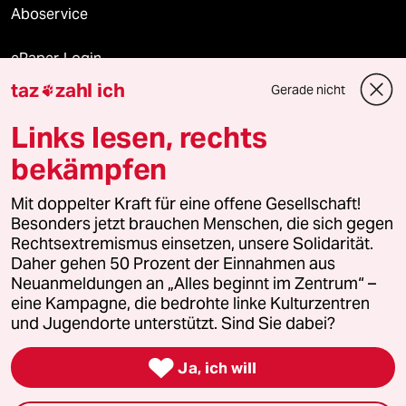
Aboservice
ePaper Login
taz
zahl ich
Gerade nicht

Downloads für Abonnierende
Links lesen, rechts
bekämpfen
© 2026 taz Verlags und Vertriebs GmbH
Alle Rechte vorbehalten. Bei rechtlichen Fragen oder für Genehmigungen
Mit doppelter Kraft für eine offene Gesellschaft!
wenden Sie sich bitte an
lizenzen@taz.de
Besonders jetzt brauchen Menschen, die sich gegen
Rechtsextremismus einsetzen, unsere Solidarität.
Daher gehen 50 Prozent der Einnahmen aus
Feedback
Redaktionsstatut
Kommune-Richtlinien
KI-
Neuanmeldungen an „Alles beginnt im Zentrum“ –
eine Kampagne, die bedrohte linke Kulturzentren
Leitlinie
Informant
Datenschutz
Impressum
AGB
und Jugendorte unterstützt. Sind Sie dabei?
Seitenwende
Einwilligungen widerrufen (Ads)

Ja, ich will