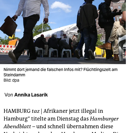
berlin
nord
wahrheit
verlag
verlag
veranstaltungen
Nimmt dort jemand die falschen Infos mit? Flüchtlingszelt am
Steindamm
shop
Bild: dpa
fragen & hilfe
Von
Annika Lasarik
unterstützen
HAMBURG
taz
| Afrikaner jetzt illegal in
abo
Hamburg“ titelte am Dienstag das
Hamburger
genossenschaft
Abendblatt
– und schnell übernahmen diese