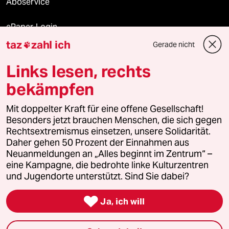
Aboservice
ePaper Login
taz
zahl ich
Gerade nicht

Downloads für Abonnierende
Links lesen, rechts
bekämpfen
© 2026 taz Verlags und Vertriebs GmbH
Alle Rechte vorbehalten. Bei rechtlichen Fragen oder für Genehmigungen
Mit doppelter Kraft für eine offene Gesellschaft!
wenden Sie sich bitte an
lizenzen@taz.de
Besonders jetzt brauchen Menschen, die sich gegen
Rechtsextremismus einsetzen, unsere Solidarität.
Daher gehen 50 Prozent der Einnahmen aus
Feedback
Redaktionsstatut
Kommune-Richtlinien
KI-
Neuanmeldungen an „Alles beginnt im Zentrum“ –
eine Kampagne, die bedrohte linke Kulturzentren
Leitlinie
Informant
Datenschutz
Impressum
AGB
und Jugendorte unterstützt. Sind Sie dabei?
Seitenwende
Einwilligungen widerrufen (Ads)

Ja, ich will