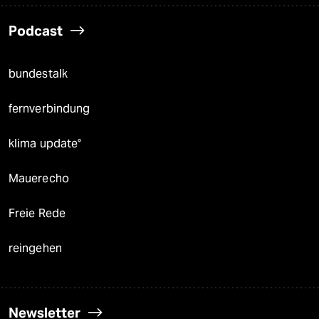
Podcast
bundestalk
fernverbindung
klima update°
Mauerecho
Freie Rede
reingehen
Newsletter