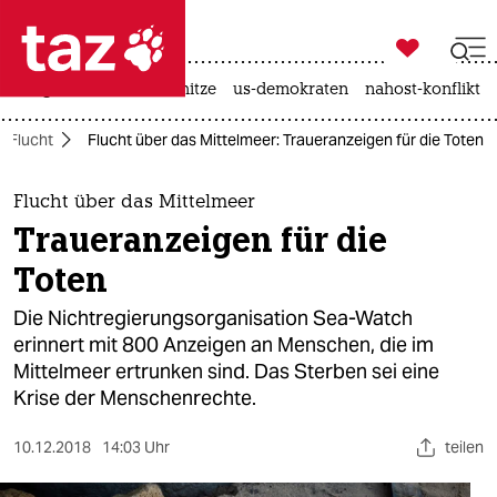

taz zahl ich
krieg in der ukraine
hitze
us-demokraten
nahost-konflikt

taz zahl ich
Flucht
Flucht über das Mittelmeer: Traueranzeigen für die Toten
taz zahl ich
themen
Flucht über das Mittelmeer
Traueranzeigen für die
politik
Toten
öko
Die Nichtregierungsorganisation Sea-Watch
erinnert mit 800 Anzeigen an Menschen, die im
gesellschaft
Mittelmeer ertrunken sind. Das Sterben sei eine
Krise der Menschenrechte.
kultur
sport
10.12.2018
14:03 Uhr
teilen