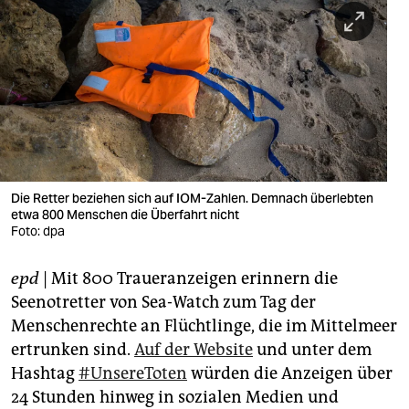
berlin
nord
wahrheit
verlag
verlag
veranstaltungen
Die Retter beziehen sich auf IOM-Zahlen. Demnach überlebten
etwa 800 Menschen die Überfahrt nicht
Foto: dpa
shop
fragen & hilfe
epd
| Mit 800 Traueranzeigen erinnern die
Seenotretter von Sea-Watch zum Tag der
unterstützen
Menschenrechte an Flüchtlinge, die im Mittelmeer
abo
ertrunken sind.
Auf der Website
und unter dem
Hashtag
#UnsereToten
würden die Anzeigen über
genossenschaft
24 Stunden hinweg in sozialen Medien und