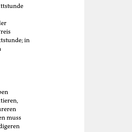
attstunde
der
reis
tstunde; in
n
eben
itieren,
eureren
gen muss
digeren