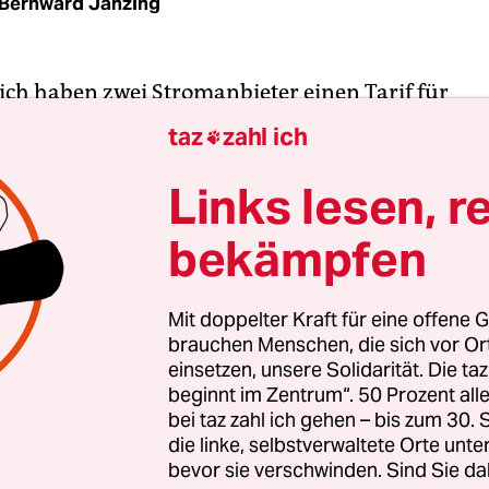
Bernward Janzing
eich haben zwei Strom­anbieter einen Tarif für
unden entwickelt, der die schwankenden Preise
taz
zahl ich

der Strombörse direkt an die Verbraucher weiter
 seine Stromrechnung senken, indem er einen Tei
Links lesen, r
 zeitlich verschiebt – etwa wenn er sein Elektroa
bekämpfen
Zeiten lädt. Die Anbieter des neuen Preismodell
der Branche der erneuerbaren Energien: die Sola
ells und der Hersteller von Solarwechselrichter
Mit doppelter Kraft für eine offene G
brauchen Menschen, die sich vor O
einsetzen, unsere Solidarität. Die ta
r Gedanke hinter ­einer solchen Tarifstruktur?
beginnt im Zentrum“. 50 Prozent a
bei taz zahl ich gehen – bis zum 30
die linke, selbstverwaltete Orte unte
bevor sie verschwinden. Sind Sie da