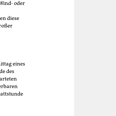
 Wind- oder
en diese
großer
ttag eines
nde des
arteten
erbaren
wattstunde