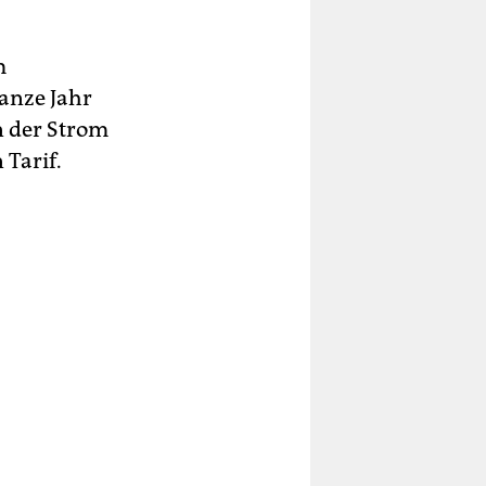
m
anze Jahr
n der Strom
 Tarif.