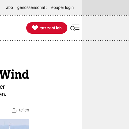
abo
genossenschaft
epaper login

taz zahl ich
taz zahl ich
m Wind
er
en.
teilen