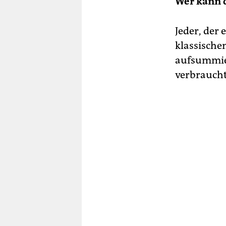
Wer kann 
Jeder, der
klassische
aufsummier
verbraucht 