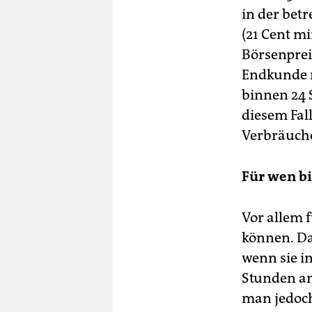
in der bet
(21 Cent m
Börsenprei
Endkunde m
binnen 24 
diesem Fal
Verbräuche
Für wen bi
Vor allem 
können. Das
wenn sie in
Stunden am
man jedoch