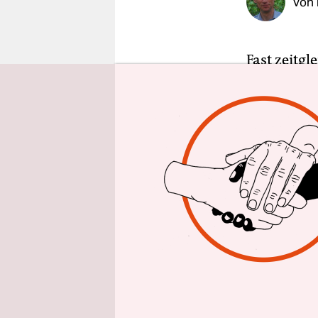
Von
epaper login
Fast zeitgl
Haushaltsk
Spotmarkt 
kann jeder
Verbrauchs
günstigen 
beide aus 
Hanwha Q C
Was ist de