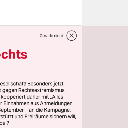
 am
Gerade nicht
gibt. Damit
l seines
echts
uto zu
s kommen
rfirma
n Fronius.
esellschaft! Besonders jetzt
rt gegen Rechtsextremismus
z kooperiert daher mit „Alles
ller Einnahmen aus Anmeldungen
. September – an die Kampagne,
rstützt und Freiräume sichern will,
bei?