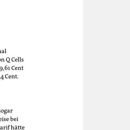
nal
on Q Cells
19,61 Cent
44 Cent.
sogar
ise bei
arif hätte