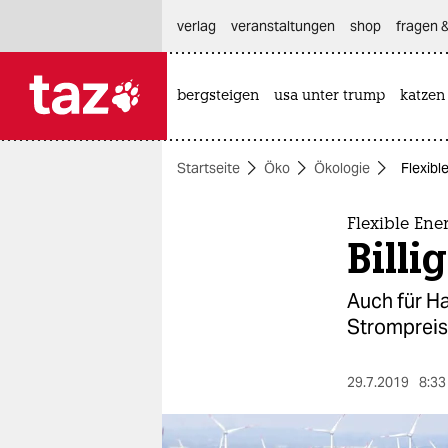
hautnavigation anspringen
hauptinhalt anspringen
footer anspringen
verlag
veranstaltungen
shop
fragen &
bergsteigen
usa unter trump
katzen

taz zahl ich
taz zahl ich
Startseite
Öko
Ökologie
Flexibl
themen
politik
Flexible Ene
Billi
öko
Auch für Ha
gesellschaft
Strompreis 
kultur
29.7.2019
8:33
sport