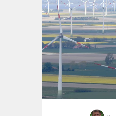
berlin
nord
wahrheit
verlag
verlag
veranstaltungen
shop
fragen & hilfe
unterstützen
abo
genossenschaft