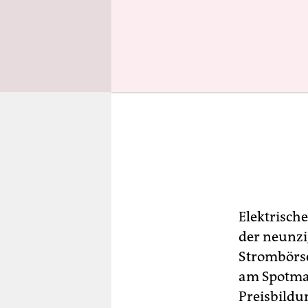
Elektrische
der neunzi
Strombörse
am Spotmar
Preisbildu