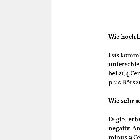
Wie hoch l
Das kommt 
unterschied
bei 21,4 Ce
plus Börsen
Wie sehr s
Es gibt er
negativ. Am
minus 9 Ce