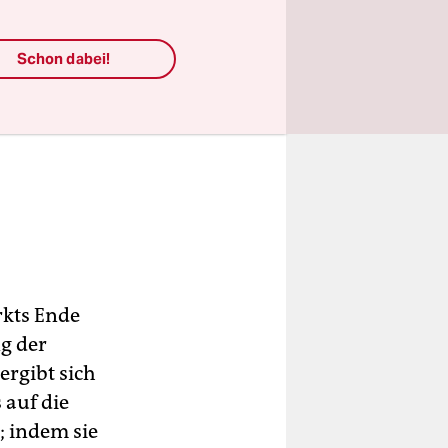
Schon dabei!
rkts Ende
g der
rgibt sich
 auf die
; indem sie