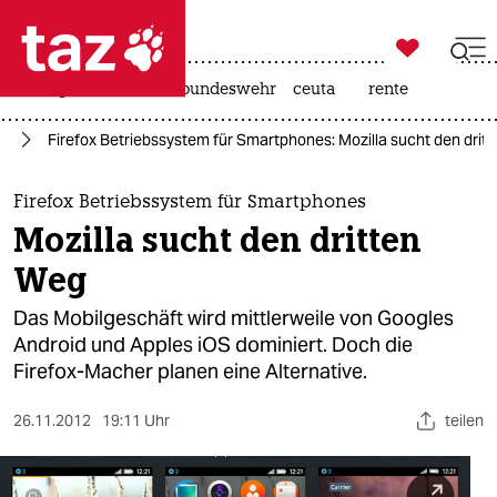

taz zahl ich
niedrigwasser
afd
bundeswehr
ceuta
rente

taz zahl ich
um
Firefox Betriebssystem für Smartphones: Mozilla sucht den drit
taz zahl ich
themen
Firefox Betriebssystem für Smartphones
Mozilla sucht den dritten
politik
Weg
öko
Das Mobilgeschäft wird mittlerweile von Googles
Android und Apples iOS dominiert. Doch die
gesellschaft
Firefox-Macher planen eine Alternative.
kultur
26.11.2012
19:11 Uhr
teilen
sport