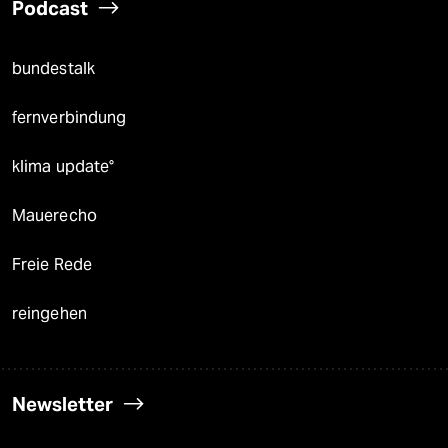
Podcast
bundestalk
fernverbindung
klima update°
Mauerecho
Freie Rede
reingehen
Newsletter