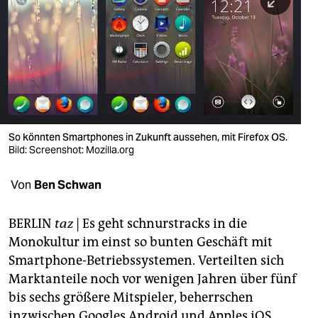
berlin
nord
wahrheit
verlag
verlag
So könnten Smartphones in Zukunft aussehen, mit Firefox OS.
Bild: Screenshot: Mozilla.org
veranstaltungen
shop
Von
Ben Schwan
fragen & hilfe
BERLIN
taz
| Es geht schnurstracks in die
unterstützen
Monokultur im einst so bunten Geschäft mit
Smartphone-Betriebssystemen. Verteilten sich
abo
Marktanteile noch vor wenigen Jahren über fünf
genossenschaft
bis sechs größere Mitspieler, beherrschen
inzwischen Googles Android und Apples iOS