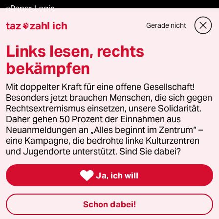
ePaper Login
taz
zahl ich
Gerade nicht

Downloads für Abonnierende
Links lesen, rechts
bekämpfen
© 2026 taz Verlags und Vertriebs GmbH
Alle Rechte vorbehalten. Bei rechtlichen Fragen oder für Genehmigungen
Mit doppelter Kraft für eine offene Gesellschaft!
wenden Sie sich bitte an
lizenzen@taz.de
Besonders jetzt brauchen Menschen, die sich gegen
Rechtsextremismus einsetzen, unsere Solidarität.
Daher gehen 50 Prozent der Einnahmen aus
Feedback
Redaktionsstatut
Kommune-Richtlinien
KI-
Neuanmeldungen an „Alles beginnt im Zentrum“ –
eine Kampagne, die bedrohte linke Kulturzentren
Leitlinie
Informant
Datenschutz
Impressum
AGB
und Jugendorte unterstützt. Sind Sie dabei?
Seitenwende
Einwilligungen widerrufen (Ads)

Ja, ich will
Schon dabei!