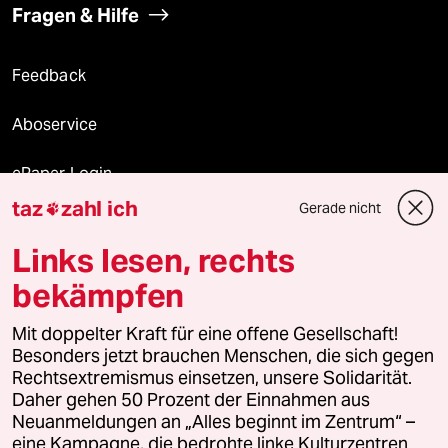
Fragen & Hilfe
Feedback
Aboservice
ePaper Login
taz
zahl ich
Gerade nicht

Downloads für Abonnierende
Links lesen, rechts
bekämpfen
© 2026 taz Verlags und Vertriebs GmbH
Mit doppelter Kraft für eine offene Gesellschaft!
Alle Rechte vorbehalten. Bei rechtlichen Fragen oder für Genehmigungen
wenden Sie sich bitte an
lizenzen@taz.de
Besonders jetzt brauchen Menschen, die sich gegen
Rechtsextremismus einsetzen, unsere Solidarität.
Daher gehen 50 Prozent der Einnahmen aus
Feedback
Redaktionsstatut
Kommune-Richtlinien
KI-
Neuanmeldungen an „Alles beginnt im Zentrum“ –
eine Kampagne, die bedrohte linke Kulturzentren