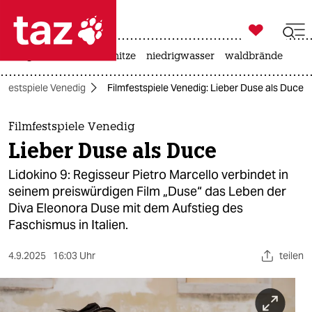

taz zahl ich
krieg in der ukraine
hitze
niedrigwasser
waldbrände

taz zahl ich
lmfestspiele Venedig
Filmfestspiele Venedig: Lieber Duse als Duce
taz zahl ich
themen
Filmfestspiele Venedig
Lieber Duse als Duce
politik
Lidokino 9: Regisseur Pietro Marcello verbindet in
öko
seinem preiswürdigen Film „Duse“ das Leben der
Diva Eleonora Duse mit dem Aufstieg des
gesellschaft
Faschismus in Italien.
kultur
4.9.2025
16:03 Uhr
teilen
sport