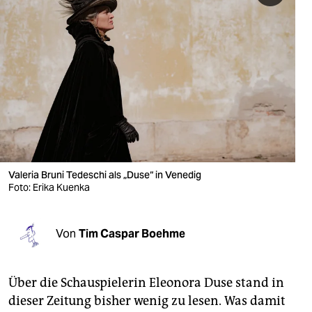
berlin
nord
wahrheit
verlag
verlag
veranstaltungen
Valeria Bruni Tedeschi als „Duse“ in Venedig
shop
Foto: Erika Kuenka
fragen & hilfe
unterstützen
Von
Tim Caspar Boehme
abo
Über die Schauspielerin Eleonora Duse stand in
genossenschaft
dieser Zeitung bisher wenig zu lesen. Was damit