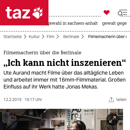

taz zahl ich
hitze
surfen
landtagswahl in sachsen-anhalt
gewalt gegen

taz zahl ich
Startseite
Kultur
Film
Berlinale
Filmemacherin über die 
taz zahl ich
themen
Filmemacherin über die Berlinale
„Ich kann nicht inszenieren“
politik
Ute Aurand macht Filme über das alltägliche Leben
öko
und arbeitet immer mit 16mm-Filmmaterial. Großen
Einfluss auf ihr Werk hatte Jonas Mekas.
gesellschaft
12.2.2019
19:17 Uhr
teilen
kultur
sport