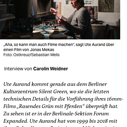
berlin
nord
wahrheit
verlag
„Aha, so kann man auch Filme machen“, sagt Ute Aurand über
verlag
einen Film von Jonas Mekas
Foto: Ostkreuz/Sebastian Wells
veranstaltungen
Interview von
Carolin Weidner
shop
fragen & hilfe
Ute Aurand kommt gerade aus dem Berliner
Kulturzentrum Silent Green, wo sie die letzten
unterstützen
technischen Details für die Vorführung ihres 16mm-
abo
Films „Rasendes Grün mit Pferden“ überprüft hat.
Zu sehen ist er in der Berlinale-Sektion Forum
genossenschaft
Expanded. Ute Aurand hat von 1999 bis 2018 mit