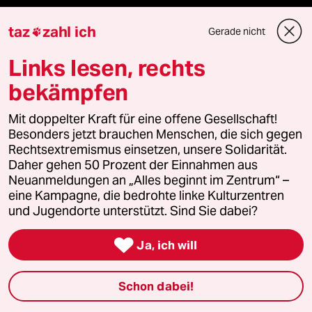
taz FUTURZWEI
taz
zahl ich
Gerade nicht

Le Monde diplomatique
Links lesen, rechts
bekämpfen
taz Archiv
Mit doppelter Kraft für eine offene Gesellschaft!
Besonders jetzt brauchen Menschen, die sich gegen
Rechtsextremismus einsetzen, unsere Solidarität.
Mehr taz Angebote
Daher gehen 50 Prozent der Einnahmen aus
Neuanmeldungen an „Alles beginnt im Zentrum“ –
eine Kampagne, die bedrohte linke Kulturzentren
Reisen
und Jugendorte unterstützt. Sind Sie dabei?
Kantine

Ja, ich will
Shop
Schon dabei!
Anzeigen