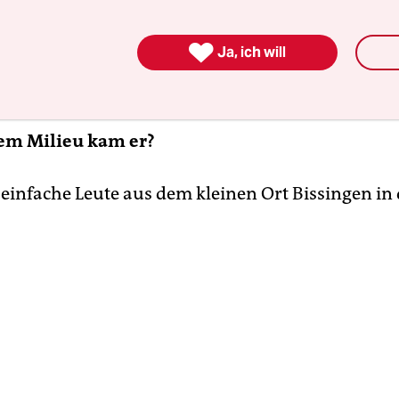
in sozialer Hintergrund. Er kam nicht aus einer
en Medizinerfamilie. Bei den Partys dort ist es

Ja, ich will
n, dass jemand nach Paris flog, um Austern zu
.
em Milieu kam er?
einfache Leute aus dem kleinen Ort Bissingen in d