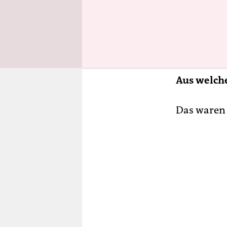
anderem se
wohlhabend
vorgekomme
beschaffen
Aus welch
Das waren 