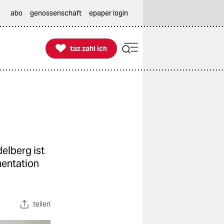
abo
genossenschaft
epaper login

taz zahl ich
taz zahl ich
delberg ist
mentation
teilen