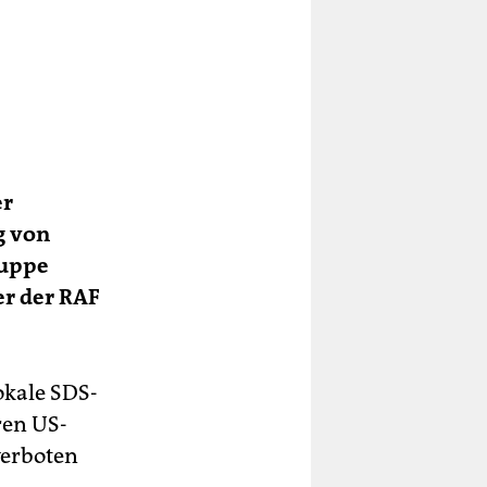
er
g von
ruppe
er der RAF
okale SDS-
ren US-
verboten