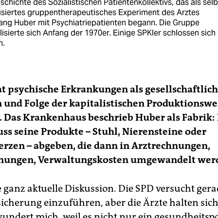
schichte des Sozialistischen Patientenkollektivs, das als selb
isiertes gruppentherapeutisches Experiment des Arztes
ang Huber mit Psychiatriepatienten begann. Die Gruppe
lisierte sich Anfang der 1970er. Einige SPKler schlossen sich
n.
t psychische Erkrankungen als gesellschaftlic
und Folge der kapitalistischen Produktionswe
. Das Krankenhaus beschrieb Huber als Fabrik:
s seine Produkte – Stuhl, Nierensteine oder
rzen – abgeben, die dann in Arztrechnungen,
nungen, Verwaltungskosten umgewandelt wer
e ganz aktuelle Diskussion. Die SPD versucht gera
icherung einzuführen, aber die Ärzte halten si
undert mich, weil es nicht nur ein gesundheitspo