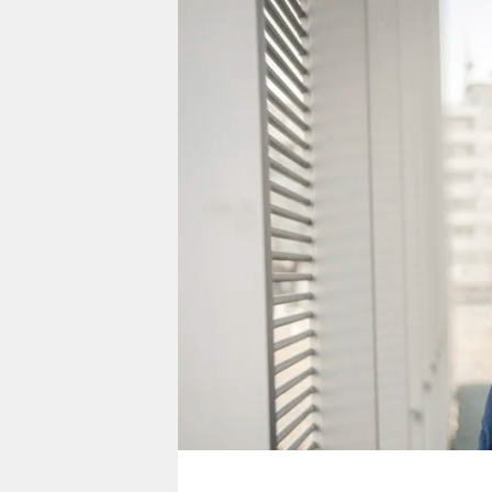
berlin
nord
wahrheit
verlag
verlag
veranstaltungen
shop
fragen & hilfe
unterstützen
abo
genossenschaft