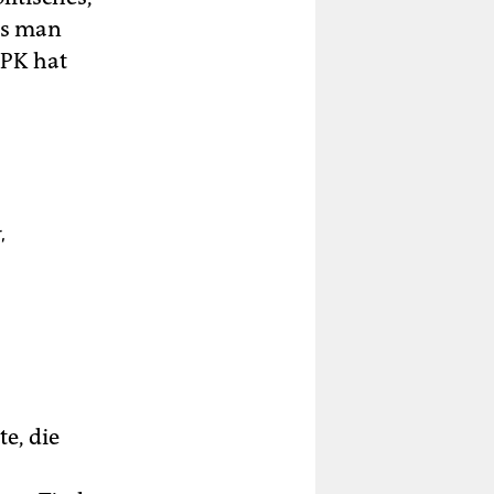
uss man
SPK hat
,
e, die