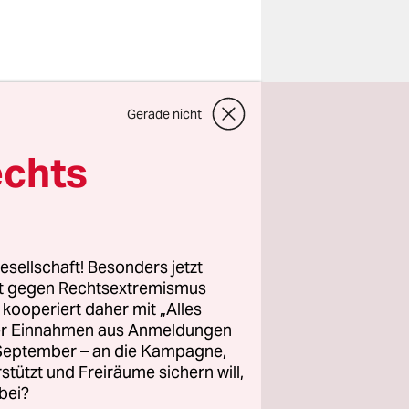
n der
Gerade nicht
ang Huber,
 seine
echts
itschnitte
 zu
esellschaft! Besonders jetzt
 von
rt gegen Rechtsextremismus
z kooperiert daher mit „Alles
es
ller Einnahmen aus Anmeldungen
er damals
. September – an die Kampagne,
ten
rstützt und Freiräume sichern will,
bei?
 unter