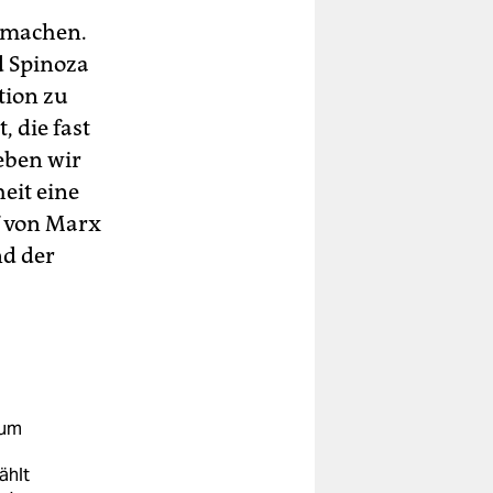
tmachen.
d Spinoza
tion zu
 die fast
eben wir
eit eine
f von Marx
nd der
zum
ählt