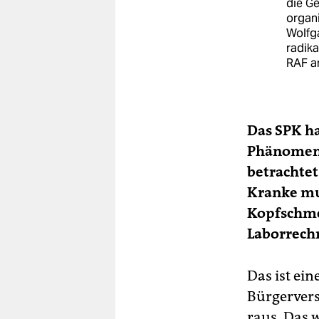
die Ge
organ
Wolfg
radika
RAF a
Das SPK ha
Phänomen 
betrachtet
Kranke mus
Kopfschme
Laborrech
Das ist ein
Bürgervers
raus. Das w