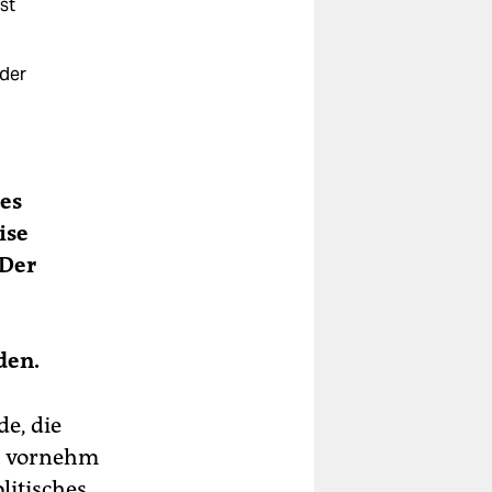
st
 der
hes
ise
 Der
den.
de, die
ch vornehm
litisches,