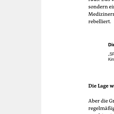
sondern ei
Medizinern
rebelliert.
Di
„SP
Kin
Die Lage w
Aber die Gr
regelmäßig