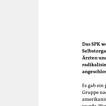
Das SPK wo
Selbstorga
Ärzten un
radikalisi
angeschlo
Es gab ein
Gruppe nac
amerikani