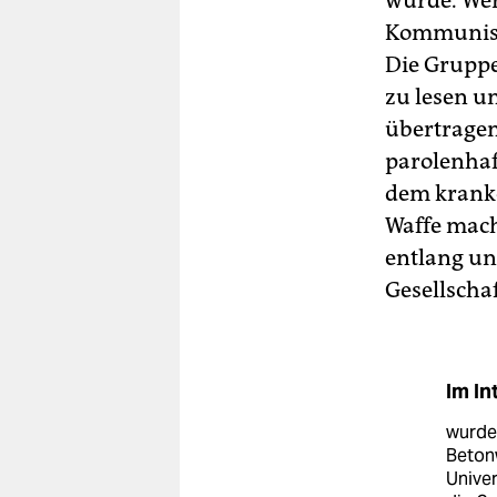
wurde. Wer
Kommunist
Die Gruppe
zu lesen un
übertragen
parolenhaf
dem kranke
Waffe mach
entlang un
Gesellschaf
Im In
wurde
Beton
Univer