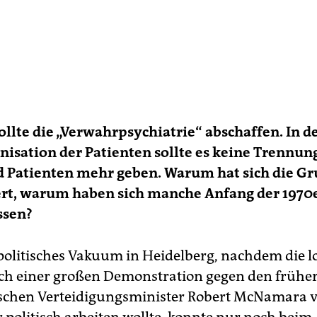
llte die „Verwahrpsychiatrie“ abschaffen. In d
nisation der Patienten sollte es keine Trennun
d Patienten mehr geben. Warum hat sich die G
ert, warum haben sich manche Anfang der 1970
ssen?
 politisches Vakuum in Heidelberg, nachdem die l
h einer großen Demonstration gegen den frühe
schen Verteidigungsminister Robert McNamara 