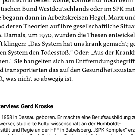
 politisch arbeiten wollte, konnte nur noch beim
ischen Bund Westdeutschlands oder im SPK mi
 begann dann in Arbeitskreisen Hegel, Marx un
d deren Theorien auf ihre gesellschaftliche Situa
. Damals, um 1970, wurden die Thesen entwickelt,
t klingen: „Das System hat uns krank gemacht; g
n System den Todesstoß.“ Oder: „Aus der Krankh
en.“ Sie hangelten sich am Entfremdungsbegrif
d transportierten das auf den Gesundheitszusta
t, was nicht so abwegig ist.
terview: Gerd Kroske
 1958 in Dessau geboren. Er machte eine Berufs­aus­bildung 
werker, studierte Kulturwissenschaft an der Humboldt-
sität und Regie an der HFF in Babelsberg. „SPK Komplex“ erz