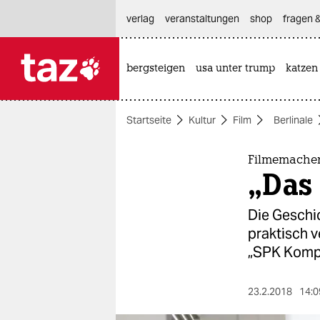
hautnavigation anspringen
hauptinhalt anspringen
footer anspringen
verlag
veranstaltungen
shop
fragen &
bergsteigen
usa unter trump
katzen

taz zahl ich
taz zahl ich
Startseite
Kultur
Film
Berlinale
themen
politik
Filmemacher 
„Das 
öko
Die Geschic
gesellschaft
praktisch v
„SPK Kompl
kultur
sport
23.2.2018
14:0