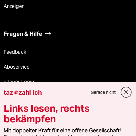
Anzeigen
Fragen & Hilfe
Feedback
Aboservice
ePaper Login
taz
zahl ich
Gerade nicht

Downloads für Abonnierende
Links lesen, rechts
bekämpfen
© 2026 taz Verlags und Vertriebs GmbH
Mit doppelter Kraft für eine offene Gesellschaft!
Alle Rechte vorbehalten. Bei rechtlichen Fragen oder für Genehmigungen
wenden Sie sich bitte an
lizenzen@taz.de