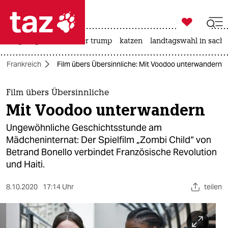

taz zahl ich
bergsteigen
usa unter trump
katzen
landtagswahl in sachs

taz zahl ich
Frankreich
Film übers Übersinnliche: Mit Voodoo unterwandern
taz zahl ich
themen
Film übers Übersinnliche
Mit Voodoo unterwandern
politik
Ungewöhnliche Geschichtsstunde am
öko
Mädcheninternat: Der Spielfilm „Zombi Child“ von
Betrand Bonello verbindet Französische Revolution
gesellschaft
und Haiti.
kultur
8.10.2020
17:14 Uhr
teilen
sport