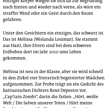
einziger Körper wiegen sie sich da zur Begrüßung
epaper login
nach hinten und wieder nach vorne, als wäre ein
straffer Wind oder ein Geist durch den Raum
gefahren.
Unter den Gesichtern ein einziges, das schwarz ist.
Das ist Mélissa (Wislanda Louimat). Sie stammt
aus Haiti, ihre Eltern sind bei dem schweren
Erdbeben dort im Jahr 2010 ums Leben
gekommen.
Mélissa ist neu in der Klasse, aber sie wird schnell
in den Zirkel vier literarisch begeisterter Mädchen
aufgenommen. Zur Probe trägt sie ein Gedicht des
haitianischen Dichters René Dépestre vor,
„Cap’tain Zombi“, darin die Zeilen: „Hört, weiße
Welt / Die Salven unserer Toten / Hört meine