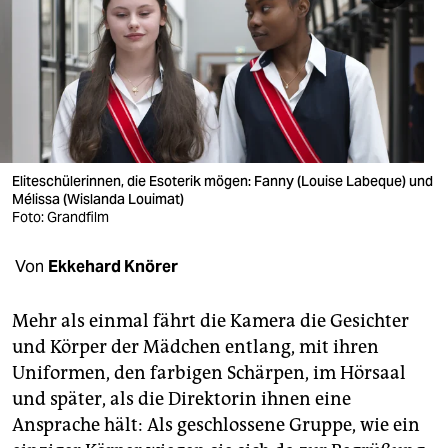
berlin
nord
wahrheit
verlag
verlag
Eliteschülerinnen, die Esoterik mögen: Fanny (Louise Labeque) und
Mélissa (Wislanda Louimat)
veranstaltungen
Foto: Grandfilm
shop
Von
Ekkehard Knörer
fragen & hilfe
Mehr als einmal fährt die Kamera die Gesichter
unterstützen
und Körper der Mädchen entlang, mit ihren
Uniformen, den farbigen Schärpen, im Hörsaal
abo
und später, als die Direktorin ihnen eine
genossenschaft
Ansprache hält: Als geschlossene Gruppe, wie ein