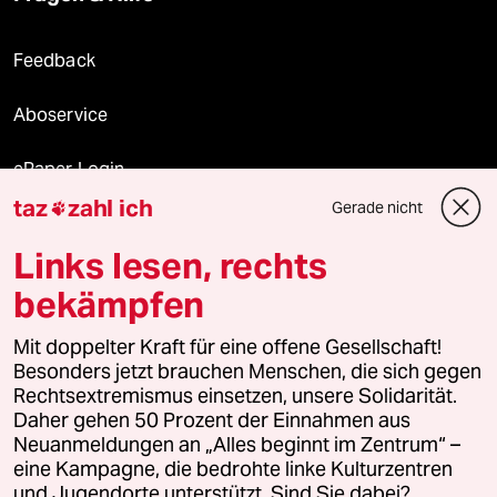
Feedback
Aboservice
ePaper Login
taz
zahl ich
Gerade nicht

Downloads für Abonnierende
Links lesen, rechts
bekämpfen
© 2026 taz Verlags und Vertriebs GmbH
Mit doppelter Kraft für eine offene Gesellschaft!
Alle Rechte vorbehalten. Bei rechtlichen Fragen oder für Genehmigungen
wenden Sie sich bitte an
lizenzen@taz.de
Besonders jetzt brauchen Menschen, die sich gegen
Rechtsextremismus einsetzen, unsere Solidarität.
Daher gehen 50 Prozent der Einnahmen aus
Feedback
Redaktionsstatut
Kommune-Richtlinien
KI-
Neuanmeldungen an „Alles beginnt im Zentrum“ –
eine Kampagne, die bedrohte linke Kulturzentren
Leitlinie
Informant
Datenschutz
Impressum
AGB
und Jugendorte unterstützt. Sind Sie dabei?