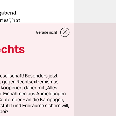
agabend.
es“, hat
habe. Dass
Gerade nicht
e es in
nlich
echts
Fall und
Babelsberg.
ie ein
esellschaft! Besonders jetzt
r über 50;
rt gegen Rechtsextremismus
z kooperiert daher mit „Alles
sten des
ller Einnahmen aus Anmeldungen
it einem
. September – an die Kampagne,
in sind.
rstützt und Freiräume sichern will,
orgen ist
bei?