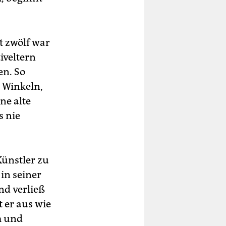
t zwölf war
iveltern
en. So
 Winkeln,
ne alte
s nie
Künstler zu
 in seiner
nd verließ
 er aus wie
m und