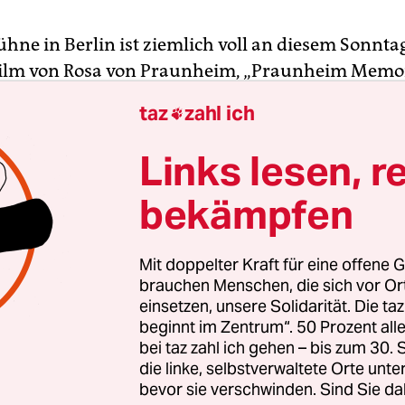
ühne in Berlin ist ziemlich voll an diesem Sonnt
ilm von Rosa von Praunheim, „Praunheim Memori
s ist wohl sein 41. Film, wenn ich richtig gezählt 
taz
zahl ich

er dem Titel „Rosas Welt“ 70 Filme gedreht hat, wi
eißt, kann ich mir nicht recht vorstellen. Erstau
Links lesen, r
ist der berühmte schwule Filmemacher auf jeden 
bekämpfen
ete ja zudem bis 2006 an der Filmhochschule in 
ilbern glitzernden Jackett wirkt er ein bisschen w
Mit doppelter Kraft für eine offene G
tor und begrüßt alle Leute. Die meisten sind ehe
brauchen Menschen, die sich vor O
einsetzen, unsere Solidarität. Die ta
üngere sind auch dabei. Und mittendrin Protagoni
beginnt im Zentrum“. 50 Prozent a
gefährten wie Elfie Mikesch oder eine Frau, die m
bei taz zahl ich gehen – bis zum 30
eht, in dem Zettel mit kurzen Texten von Rosa dr
die linke, selbstverwaltete Orte unte
inen Zettel ziehen und ihn dann laut vorlesen: „M
bevor sie verschwinden. Sind Sie da