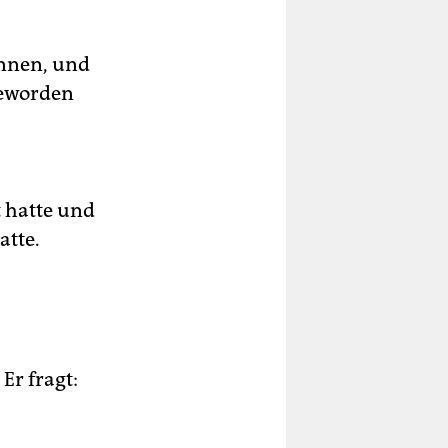
ennen, und
geworden
 hatte und
atte.
Er fragt: