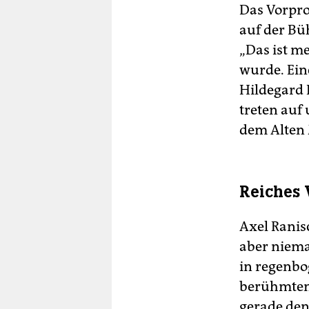
Das Vorpro
auf der Bü
„Das ist me
wurde. Eine
Hildegard 
treten auf
dem Alten 
Reiches
Axel Ranis
aber niema
in regenb
berühmten 
gerade den