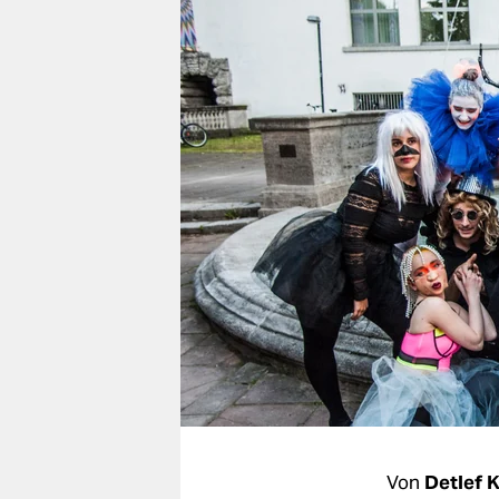
berlin
nord
wahrheit
verlag
verlag
veranstaltungen
shop
fragen & hilfe
unterstützen
abo
genossenschaft
Von
Detlef 