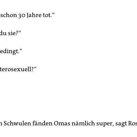
t schon 30 Jahre tot.“
du sie?“
edingt.“
eterosexuell?“
n Schwulen fänden Omas nämlich super, sagt Ros