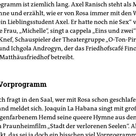
gramm ist ziemlich lang. Axel Ranisch steht als
hne und erzählt, wie er von Rosa immer mit den 
in Lieblingsstudent Axel. Er hatte noch nie Sex“ v
 Frau, „Michelle“, singt a cappela „Eins und zwei
Knef, Schauspieler der Theatergruppe „O-Ton-Pi
 und Ichgola Androgyn, der das Friedhofscafé Fin
Matthäusfriedhof betreibt.
 Vorprogramm
ch fragt in den Saal, wer mit Rosa schon geschlaf
nd meldet sich. Joaquín La Habana singt mit gro
ogenfarbenem Hemd seine queere Hymne aus de
Praunheimfilm „Stadt der verlorenen Seelen“. 
kt, das sei ja doch ein bisschen viel Vorprogram