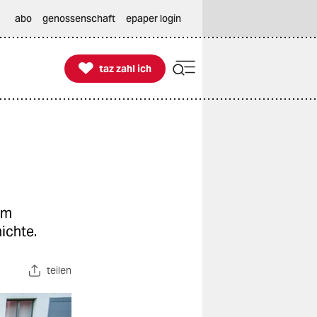
abo
genossenschaft
epaper login

taz zahl ich
taz zahl ich
lm
ichte.
teilen