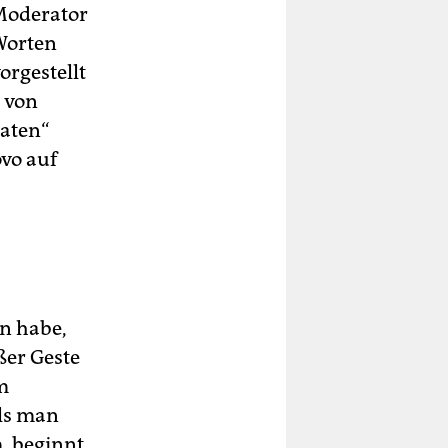
 Moderator
Worten
orgestellt
“ von
raten“
ovo auf
en habe,
ßer Geste
m
Als man
m, beginnt