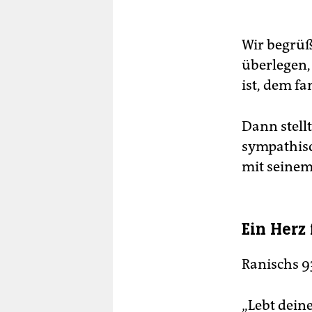
Wir begrüß
überlegen,
ist, dem fa
Dann stellt
sympathisc
mit seinem 
Ein Herz
Ranischs 93
„Lebt dein