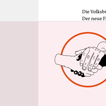
epaper login
Die Volksb
Der neue F
Premiere. E
er 2012 unt
Wikipedia h
produktiv 
unterricht
In seinem s
Zirkusdirek
ein paar j
Films, Weg
Hut herumg
Man soll e