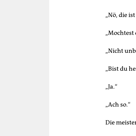
„Nö, die is
„Mochtest 
„Nicht unb
„Bist du h
„Ja.“
„Ach so.“
Die meiste