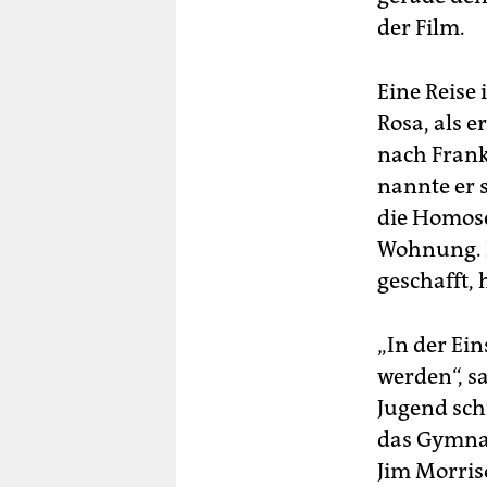
der Film.
Eine Reise
Rosa, als 
nach Frank
nannte er 
die Homose
Wohnung. Di
geschafft,
„In der Ei
werden“, sa
Jugend sch
das Gymnas
Jim Morris