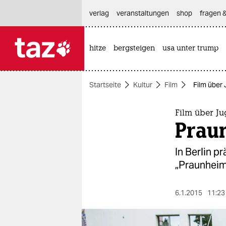
hautnavigation anspringen
hauptinhalt anspringen
footer anspringen
verlag
veranstaltungen
shop
fragen &
hitze
bergsteigen
usa unter trump

taz zahl ich
taz zahl ich
Startseite
Kultur
Film
Film über
themen
politik
Film über J
Prau
öko
In Berlin p
gesellschaft
„Praunheim
kultur
6.1.2015
11:23
sport