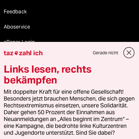
Feedback
Aboservice
ePaper Login
taz
zahl ich
Gerade nicht

Downloads für Abonnierende
Links lesen, rechts
bekämpfen
© 2026 taz Verlags und Vertriebs GmbH
Mit doppelter Kraft für eine offene Gesellschaft!
Alle Rechte vorbehalten. Bei rechtlichen Fragen oder für Genehmigungen
wenden Sie sich bitte an
lizenzen@taz.de
Besonders jetzt brauchen Menschen, die sich gegen
Rechtsextremismus einsetzen, unsere Solidarität.
Daher gehen 50 Prozent der Einnahmen aus
Feedback
Redaktionsstatut
Kommune-Richtlinien
KI-
Neuanmeldungen an „Alles beginnt im Zentrum“ –
eine Kampagne, die bedrohte linke Kulturzentren
Leitlinie
Informant
Datenschutz
Impressum
AGB
und Jugendorte unterstützt. Sind Sie dabei?