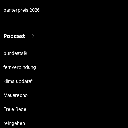
panterpreis 2026
Podcast
bundestalk
fernverbindung
klima update°
Mauerecho
Freie Rede
reingehen