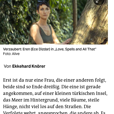
berlin
nord
wahrheit
verlag
verlag
Verzaubert: Eren (Ece Dizdar) in „Love, Spells and All That“
Foto: Alive
veranstaltungen
shop
Von
Ekkehard Knörer
fragen & hilfe
Erst ist da nur eine Frau, die einer anderen folgt,
unterstützen
beide sind so Ende dreißig. Die eine ist gerade
angekommen, auf einer kleinen türkischen Insel,
abo
das Meer im Hintergrund, viele Bäume, steile
genossenschaft
Hänge, nicht viel los auf den Straßen. Die
Verfolgte wehrt, angesprochen, die andere ab. Es