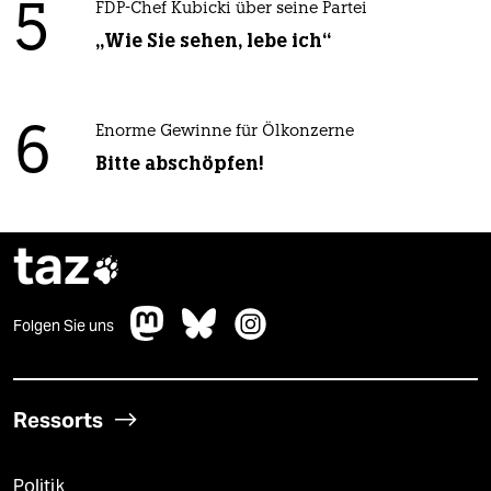
5
FDP-Chef Kubicki über seine Partei
„Wie Sie sehen, lebe ich“
6
Enorme Gewinne für Ölkonzerne
Bitte abschöpfen!
taz

Folgen Sie uns
Ressorts
Politik