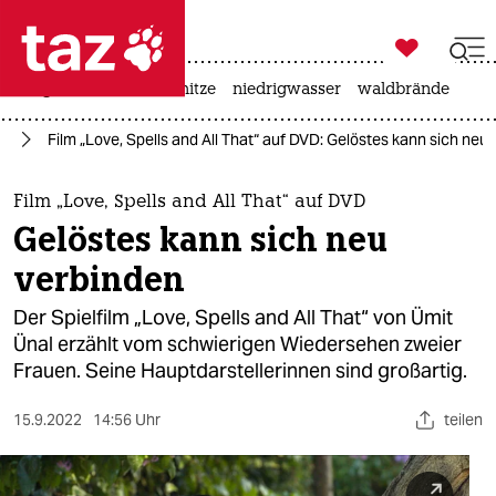

taz zahl ich
krieg in der ukraine
hitze
niedrigwasser
waldbrände

taz zahl ich
lm
Film „Love, Spells and All That“ auf DVD: Gelöstes kann sich neu
taz zahl ich
themen
Film „Love, Spells and All That“ auf DVD
Gelöstes kann sich neu
politik
verbinden
öko
Der Spielfilm „Love, Spells and All That“ von Ümit
Ünal erzählt vom schwierigen Wiedersehen zweier
gesellschaft
Frauen. Seine Hauptdarstellerinnen sind großartig.
kultur
15.9.2022
14:56 Uhr
teilen
sport