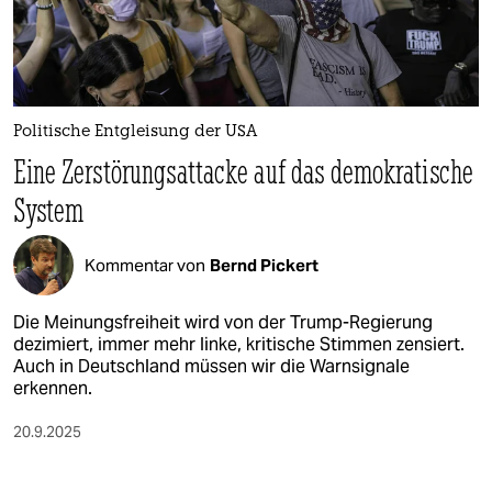
berlin
nord
wahrheit
Politische Entgleisung der USA
verlag
Eine Zerstörungsattacke auf das demokratische
verlag
System
veranstaltungen
Kommentar von
Bernd Pickert
shop
fragen & hilfe
Die Meinungsfreiheit wird von der Trump-Regierung
dezimiert, immer mehr linke, kritische Stimmen zensiert.
unterstützen
Auch in Deutschland müssen wir die Warnsignale
erkennen.
abo
20.9.2025
genossenschaft